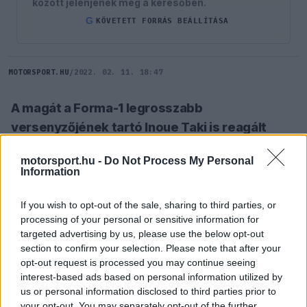
között jelenjenek meg a keresőben.
G
KÖVETETT FORRÁS BEÁLLÍTÁSA
MOTORSPORT.HU
/
2022. 02. 11. 18:47
A magát a Forma-1 legrosszabb
versenyzőjének tartó Inoue Taki is reagált
Lewis Hamilton visszatérésérére, mondván ő
motorsport.hu -
Do Not Process My Personal
is elment, de visszatért.
Information
If you wish to opt-out of the sale, sharing to third parties, or
SZÓLJ HOZZÁ TE IS!
processing of your personal or sensitive information for
targeted advertising by us, please use the below opt-out
section to confirm your selection. Please note that after your
Mint ismert,
Lewis Hamilton
megtörte a közel
opt-out request is processed you may continue seeing
kéthónapos csendjét a közösségi médiában, és
interest-based ads based on personal information utilized by
us or personal information disclosed to third parties prior to
arról posztolt, hogy elment, de visszatért – ezzel
your opt-out. You may separately opt-out of the further