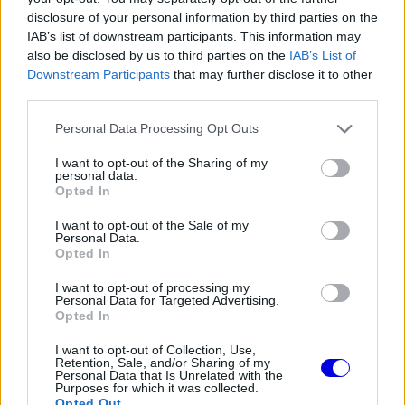
disclosure of your personal information by third parties on the
biztossá téve, hogy ott lesz a 2022-es Forma-1-
IAB’s list of downstream participants. This information may
es rajtrácson.
also be disclosed by us to third parties on the
IAB’s List of
Downstream Participants
that may further disclose it to other
third parties.
A kép nagyon népszerű, egy órán belül több mint
Please note that this website/app uses one or more Google
1 millión kedvelték az Instagramon, erre pedig a
Personal Data Processing Opt Outs
services and may gather and store information including but
magát minden idők legrosszabb Forma-1-es
not limited to your visit or usage behaviour. You may click to
I want to opt-out of the Sharing of my
personal data.
grant or deny consent to Google and its third-party tags to
versenyzőjének tartó Inoue Taki is reagált. A
Opted In
use your data for below specified purposes in below Google
mosolygós képhez „lemásolta” Lewis Hamilton
consent section.
I want to opt-out of the Sale of my
Personal Data.
leírását, tehát „elmentem, de most már
Opted In
visszatértem”.
I want to opt-out of processing my
Personal Data for Targeted Advertising.
Opted In
The media could not be loaded, either because
I want to opt-out of Collection, Use,
This
Retention, Sale, and/or Sharing of my
the server or network failed or because the format
Personal Data that Is Unrelated with the
is
is not supported.
Purposes for which it was collected.
Opted Out
Video