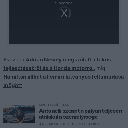
supported.
Video
Player
is
loading.
Eközben
Adrian Newey megszólalt a titkos
fejlesztésekről és a Honda motorról
, míg
Hamilton állhat a Ferrari látványos feltámadása
mögött
KÖVETKEZŐ CIKK
Antonelli szerint a pályán teljesen
átalakul a személyisége
↓
GÖRGESS LE A FOLYTATÁSHOZ