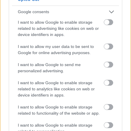
a
Player
is
loading.
modal
Google consents
window.
I want to allow Google to enable storage
related to advertising like cookies on web or
device identifiers in apps.
I want to allow my user data to be sent to
A japán versenyző 1994-ben a Japán Nagydíjon
Google for online advertising purposes.
állt rajthoz, valamint az 1995-ös évben teljes
I want to allow Google to send me
szezont futott. 18 versenyen indult, 13-szor
personalized advertising.
kiesett, a legjobb eredménye pedig az Olasz
I want to allow Google to enable storage
Nagydíjon elért 8. hely – de ekkor még csak az
related to analytics like cookies on web or
device identifiers in apps.
első 6 szerzett pontot.
I want to allow Google to enable storage
related to functionality of the website or app.
EZEKET IS AJÁNLJUK
I want to allow Google to enable storage