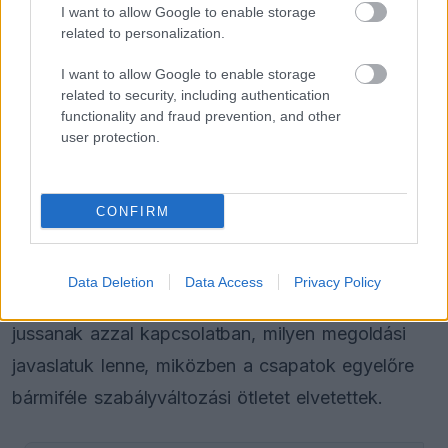
I want to allow Google to enable storage
FORMA-1
related to personalization.
Sainz visszatérne a Red Bullhoz,
ahol a győzelemért harcolhatna
I want to allow Google to enable storage
related to security, including authentication
functionality and fraud prevention, and other
user protection.
FORMA-1
Óriási fordulat Lewis Hamilton
jövőjével kapcsolatban
CONFIRM
Bottas elmondása szerint a pilóták még időt
Data Deletion
Data Access
Privacy Policy
kértek az FIA-tól arra, hogy közös álláspontra
jussanak azzal kapcsolatban, milyen megoldási
javaslatuk lenne, miközben a csapatok egyelőre
bármiféle szabályváltozási ötletet elvetettek.