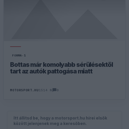
FORMA-1
Bottas már komolyabb sérülésektől
tart az autók pattogása miatt
0
MOTORSPORT.HU
1514 N
Itt állítsd be, hogy a motorsport.hu hírei elsők
között jelenjenek meg a keresőben.