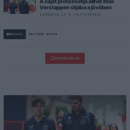
A saját protezsáltja állhat Max
Verstappen útjába a jövőben
↓
GÖRGESS LE A FOLYTATÁSHOZ
MÁSOLÁS
VALTTERI BOTTAS
HOZZÁSZÓLOK