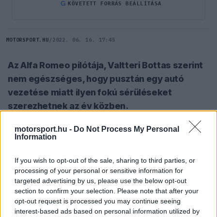
G
KÖVETETT FORRÁS BEÁLLÍTÁSA
MOTORSPORT.HU
/
2022. 06. 16. 17:45
Az Alfa Romeo pilótája, Valtteri Bottas szerint
nem egészséges, hogy pusztán egy autó
vezetése miatt ilyen fokú sérüléseket
szerezhetnek az év közben.
motorsport.hu -
Do Not Process My Personal
Information
SZÓLJ HOZZÁ TE IS!
If you wish to opt-out of the sale, sharing to third parties, or
Az Azeri Nagydíjon nem csak az autók pattogása
processing of your personal or sensitive information for
targeted advertising by us, please use the below opt-out
erősödött fel a pályán, de a pilóták hangja is a
section to confirm your selection. Please note that after your
témával kapcsolatban, miután egyre többek
opt-out request is processed you may continue seeing
interest-based ads based on personal information utilized by
gondolják úgy, hogy maradandó