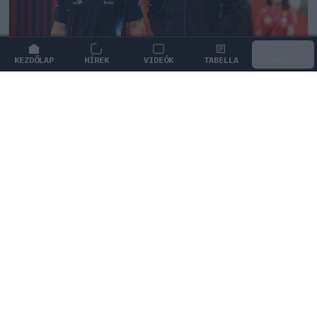
KEZDŐLAP
HÍREK
VIDEÓK
TABELLA
MENÜ
FORMA-1
/
MCLAREN
A saját protezsáltja állhat Max
Verstappen útjába a jövőben
Max Verstappen különleges tehetséget támogat, aki
akár a rivális McLarennél is kiköthet a jövőben.
0
KISS SÁNDOR
3Ó
KÖVETKEZŐ FUTAM
Holland Nagydíj