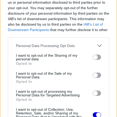
us or personal information disclosed to third parties prior to
egészségkárosodást szenvedhetnek a 2022-es
your opt-out. You may separately opt-out of the further
disclosure of your personal information by third parties on the
autók rossz menettulajdonságai miatt.
IAB’s list of downstream participants. This information may
also be disclosed by us to third parties on the
IAB’s List of
Downstream Participants
that may further disclose it to other
Lewis Hamilton a hátát fájlalva szállt ki az
third parties.
autójából, Pierre Gasly szerint sétabotra lesz
Please note that this website/app uses one or more Google
Personal Data Processing Opt Outs
szüksége, ha ez így folytatódik, de Valtteri Bottas
services and may gather and store information including but
szerint sem egészséges, amit csinálnak.
not limited to your visit or usage behaviour. You may click to
I want to opt-out of the Sharing of my
personal data.
grant or deny consent to Google and its third-party tags to
Opted In
use your data for below specified purposes in below Google
consent section.
I want to opt-out of the Sale of my
Personal Data.
The media could not be loaded, either because
This
Opted In
the server or network failed or because the format
is
is not supported.
I want to opt-out of processing my
Video
Personal Data for Targeted Advertising.
a
Player
Opted In
is
loading.
modal
I want to opt-out of Collection, Use,
window.
Retention, Sale, and/or Sharing of my
Personal Data that Is Unrelated with the