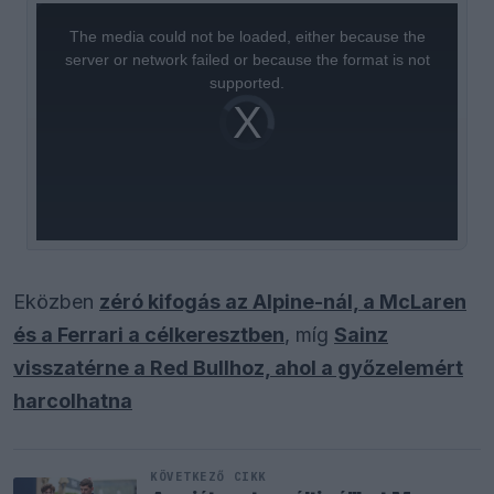
This
is
a
The media could not be loaded, either because the
modal
window.
server or network failed or because the format is not
supported.
Video
Player
is
loading.
Eközben
zéró kifogás az Alpine-nál, a McLaren
és a Ferrari a célkeresztben
, míg
Sainz
visszatérne a Red Bullhoz, ahol a győzelemért
harcolhatna
KÖVETKEZŐ CIKK