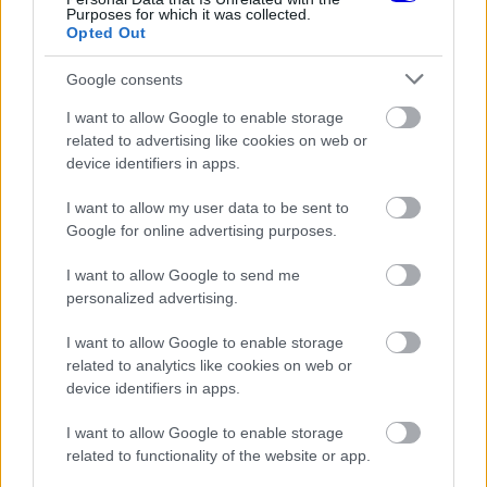
Purposes for which it was collected.
Opted Out
Google consents
„Nem tudom, hogy mennyire lesz fenntartható ez
I want to allow Google to enable storage
az állapot a jövőben, amikor lehet, hogy majd
related to advertising like cookies on web or
csak attól megsérülnek a pilóták, hogy egy
device identifiers in apps.
versenyautót vezetnek. Ennek nem kéne ilyennek
I want to allow my user data to be sent to
Google for online advertising purposes.
lennie” – nyilatkozta Bottas a BBC-nek.
I want to allow Google to send me
EZEKET IS AJÁNLJUK
personalized advertising.
I want to allow Google to enable storage
FORMA-1
related to analytics like cookies on web or
Zéró kifogás az Alpine-nál, a
device identifiers in apps.
McLaren és a Ferrari a
célkeresztben
I want to allow Google to enable storage
related to functionality of the website or app.