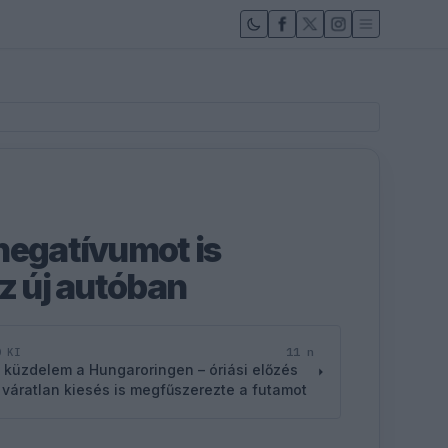
negatívumot is
az új autóban
11 n
D KI
 küzdelem a Hungaroringen – óriási előzés
 váratlan kiesés is megfűszerezte a futamot