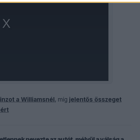
inzot a Williamsnél
, míg
jelentős összeget
sért
tlennek nevezte az autót, mélyül a válság a