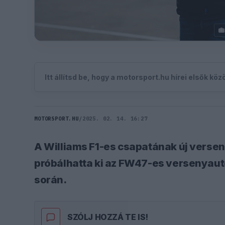
Itt állítsd be, hogy a motorsport.hu hírei elsők kö
MOTORSPORT.HU
/
2025. 02. 14. 16:27
A Williams F1-es csapatának új versen
próbálhatta ki az FW47-es versenyautó
során.
SZÓLJ HOZZÁ TE IS!