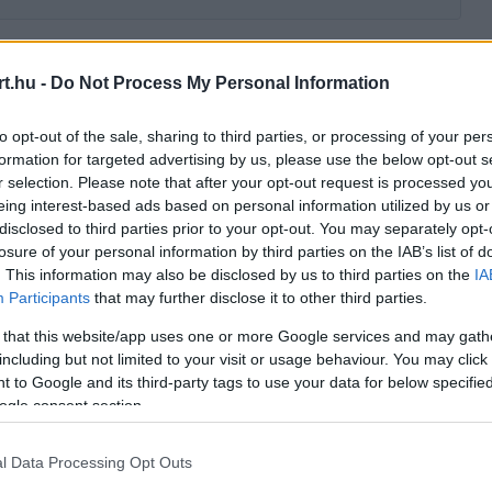
e le legújabb versenygépét, amellyel Sainz
t.hu -
Do Not Process My Personal Information
óta egy installációs kört teljesített az új
to opt-out of the sale, sharing to third parties, or processing of your per
formation for targeted advertising by us, please use the below opt-out s
r selection. Please note that after your opt-out request is processed y
nz megosztotta tapasztalatait. "Eddig minden
eing interest-based ads based on personal information utilized by us or
disclosed to third parties prior to your opt-out. You may separately opt-
sikerült a kezdés, ami jó hír, hiszen egy új
losure of your personal information by third parties on the IAB’s list of
. This information may also be disclosed by us to third parties on the
IA
seket."
Participants
that may further disclose it to other third parties.
 that this website/app uses one or more Google services and may gath
including but not limited to your visit or usage behaviour. You may click 
ause the server or network failed or because the
 to Google and its third-party tags to use your data for below specifi
s not supported.
ogle consent section.
l Data Processing Opt Outs