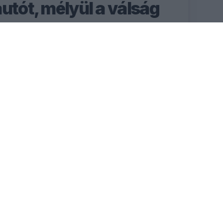
utót, mélyül a válság
ll kapcsolata válságba
gyenge eredményei és a
RÉSZLETEK
55
9
PERC
MP