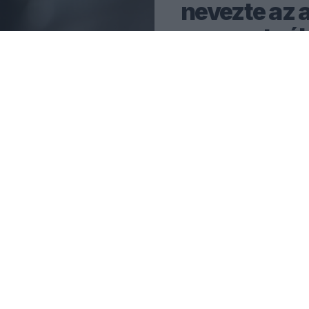
nevezte az a
a csapatnál
Max Verstappen és a Red Bu
került a jelenlegi szezon 
technikai problémák miatt.
0
HEGEDŰS LÁSZLÓ
23 P
MLÁLÓ
ABADEDZÉS
14
4
NAP
ÓRA