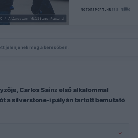
0
MOTORSPORT.HU
538 N
X / Atlassian Williams Racing
zött jelenjenek meg a keresőben.
yzője, Carlos Sainz első alkalommal
t a silverstone-i pályán tartott bemutató