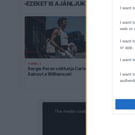
EZEKET IS AJÁNLJUK
I want 
I want t
web or d
I want t
or app.
I want t
FORMA-1
FORMA-1
Sergio Perez válthatja Carlos
Jelentős öss
Sainzot a Williamsnél
az Aston Mart
I want t
folytatásért
authenti
This
is
a
The media could not be loaded, either bec
modal
window.
format i