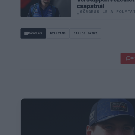
csapatnál
GÖRGESS LE A FOLYTA
↓
MÁSOLÁS
WILLIAMS
CARLOS SAINZ
H