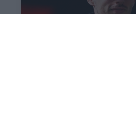
VISSZASZÁ
KÖVETKEZŐ FUTAM
ELSŐ SZ
Holland Nagydíj
Zandvoort Circuit