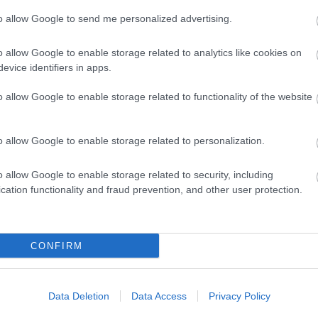
to allow Google to send me personalized advertising.
o allow Google to enable storage related to analytics like cookies on
evice identifiers in apps.
o allow Google to enable storage related to functionality of the website
o allow Google to enable storage related to personalization.
FORMA-1
zeget kér Alonso
Meggondolta magát a McLaren
intól a
Max Verstappen átigazolásával
o allow Google to enable storage related to security, including
kapcsolatban
cation functionality and fraud prevention, and other user protection.
CONFIRM
ause the server or network failed or because the
s not supported.
Data Deletion
Data Access
Privacy Policy