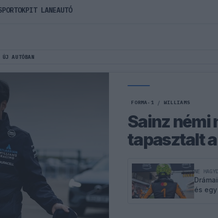
SPORTOK
PIT LANE
AUTÓ
 ÚJ AUTÓBAN
FORMA-1
/
WILLIAMS
Sainz némi 
tapasztalt 
NE HAGY
Drámai
és egy