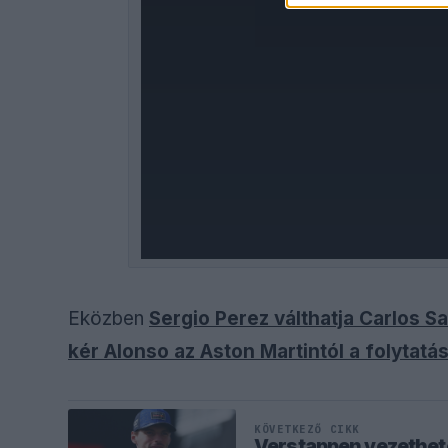
Eközben
Sergio Perez válthatja Carlos Sa
kér Alonso az Aston Martintól a folytatá
KÖVETKEZŐ CIKK
Verstappen vezethete