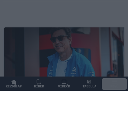
KEZDŐLAP
HÍREK
VIDEÓK
TABELLA
MENÜ
FORMA-1
/
MERCEDES
Toto Wolff keményen beszólt a
panaszodó Ferrarinak