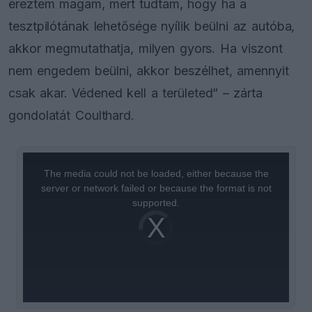
éreztem magam, mert tudtam, hogy ha a
tesztpilótának lehetősége nyílik beülni az autóba,
akkor megmutathatja, milyen gyors. Ha viszont
nem engedem beülni, akkor beszélhet, amennyit
csak akar. Védened kell a területed” – zárta
gondolatát Coulthard.
This
is
a
The media could not be loaded, either because the
modal
window.
server or network failed or because the format is not
supported.
Video
Player
is
loading.