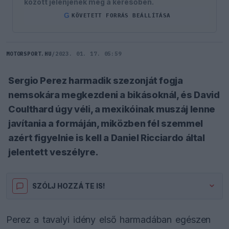
között jelenjenek meg a keresőben.
G
KÖVETETT FORRÁS BEÁLLÍTÁSA
MOTORSPORT.HU
/
2023. 01. 17. 05:59
Sergio Perez harmadik szezonját fogja
nemsokára megkezdeni a bikásoknál, és David
Coulthard úgy véli, a mexikóinak muszáj lenne
javítania a formáján, miközben fél szemmel
azért figyelnie is kell a Daniel Ricciardo által
jelentett veszélyre.
SZÓLJ HOZZÁ TE IS!
Perez a tavalyi idény első harmadában egészen