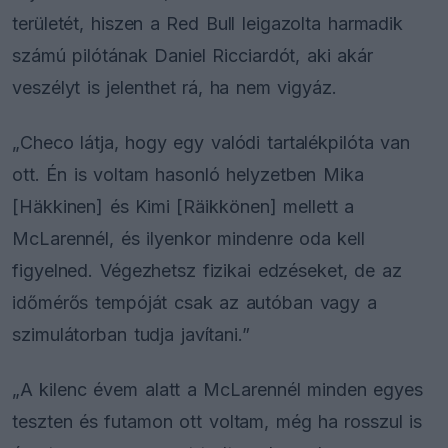
területét, hiszen a Red Bull leigazolta harmadik
számú pilótának Daniel Ricciardót, aki akár
veszélyt is jelenthet rá, ha nem vigyáz.
„Checo látja, hogy egy valódi tartalékpilóta van
ott. Én is voltam hasonló helyzetben Mika
[Häkkinen] és Kimi [Räikkönen] mellett a
McLarennél, és ilyenkor mindenre oda kell
figyelned. Végezhetsz fizikai edzéseket, de az
időmérős tempóját csak az autóban vagy a
szimulátorban tudja javítani.”
„A kilenc évem alatt a McLarennél minden egyes
teszten és futamon ott voltam, még ha rosszul is