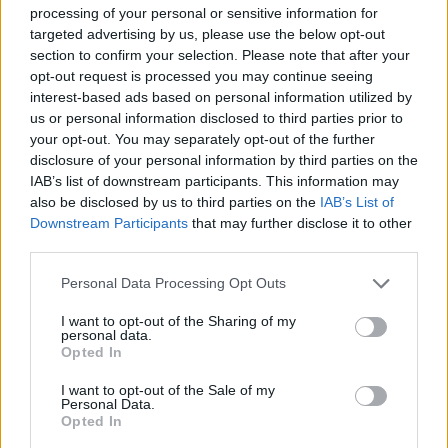
is not supported.
processing of your personal or sensitive information for
Video
a
targeted advertising by us, please use the below opt-out
Player
is
section to confirm your selection. Please note that after your
loading.
modal
opt-out request is processed you may continue seeing
window.
interest-based ads based on personal information utilized by
us or personal information disclosed to third parties prior to
your opt-out. You may separately opt-out of the further
disclosure of your personal information by third parties on the
IAB’s list of downstream participants. This information may
„Ha megnézzük Checo helyzetét, és hogy hány
also be disclosed by us to third parties on the
IAB’s List of
Downstream Participants
that may further disclose it to other
győzelmet jegyzett ő és hányat Verstappen, akkor
third parties.
nem arról van szó, hogy elég lenne csak javítania
Please note that this website/app uses one or more Google
Personal Data Processing Opt Outs
pár kanyaron. Neki inkább egy komoly
services and may gather and store information including but
not limited to your visit or usage behaviour. You may click to
I want to opt-out of the Sharing of my
újraindításra, egy szoftverfrissítésre lenne
personal data.
grant or deny consent to Google and its third-party tags to
Opted In
szüksége” – nyilatkozta a
BBC
-nek a skót.
use your data for below specified purposes in below Google
consent section.
I want to opt-out of the Sale of my
Personal Data.
EZEKET IS AJÁNLJUK
Opted In