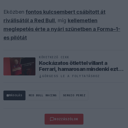
Eközben
fontos kulcsembert csábított át
riválisától a Red Bull
, míg
kellemetlen
meglepetés érte a nyári szünetben a Forma–1-
es pilótát
KÖVETKEZŐ CIKK
Kockázatos ötlettel villant a
Ferrari, hamarosan mindenki ezt
másolhatja
↓
GÖRGESS LE A FOLYTATÁSHOZ
MÁSOLÁS
RED BULL RACING
SERGIO PEREZ
HOZZÁSZÓLOK