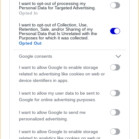
I want to opt-out of processing my
Personal Data for Targeted Advertising.
Opted In
FORMA-1
Fontos kulcsembert csábított át
riválisától a Red Bull
I want to opt-out of Collection, Use,
Retention, Sale, and/or Sharing of my
Personal Data that Is Unrelated with the
Purposes for which it was collected.
Opted Out
FORMA-1
Google consents
Kellemetlen meglepetés érte a
nyári szünetben a Forma–1-es
I want to allow Google to enable storage
pilótát
related to advertising like cookies on web or
device identifiers in apps.
FORMA-1
I want to allow my user data to be sent to
Zéró kifogás az Alpine-nál, a
Google for online advertising purposes.
McLaren és a Ferrari a
célkeresztben
I want to allow Google to send me
personalized advertising.
„Ha ugyanazokat a hozzávalókat használod a
I want to allow Google to enable storage
related to analytics like cookies on web or