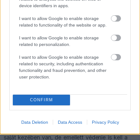
tortához, akkor ugyanolyan tortát fogsz kapni.
device identifiers in apps.
Muszáj változtatnod, ha valami mást akarsz elérni.
I want to allow Google to enable storage
Hozzáfér egy világbajnok adataihoz. Látja, hol
related to functionality of the website or app.
gyorsabb és hol lassabb. Checo gyorsabb tud
I want to allow Google to enable storage
lenni egyes helyeken, de Verstappen legtöbbször
related to personalization.
mindent összerak.”
I want to allow Google to enable storage
related to security, including authentication
„Minden tudás ott van számára, hogy emelni
functionality and fraud prevention, and other
user protection.
tudjon a szinten. Ha pedig ez sikerül neki, akkor
ráteheti a kezét a bajnoki trófeára. Ha mégsem,
akkor pedig egy olyan pilóta marad, mint én,
CONFIRM
akinek sikerült pár futamot nyernie.”
Data Deletion
Data Access
Privacy Policy
Coulthard úgy véli, Perez sorsa mindenképpen a
saját kezében van, de emellett védenie is kell a