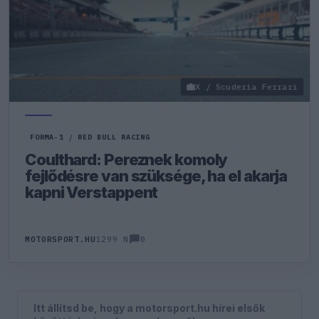
X / Scuderia Ferrari
FORMA-1
/
RED BULL RACING
Coulthard: Pereznek komoly
fejlődésre van szüksége, ha el akarja
kapni Verstappent
0
MOTORSPORT.HU
1299 N
Itt állítsd be, hogy a motorsport.hu hírei elsők