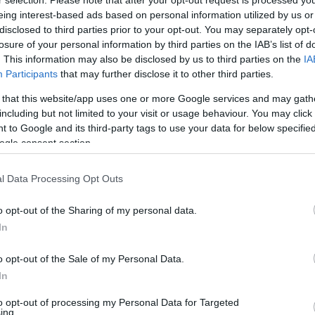
eing interest-based ads based on personal information utilized by us or
disclosed to third parties prior to your opt-out. You may separately opt-
losure of your personal information by third parties on the IAB’s list of
Video
. This information may also be disclosed by us to third parties on the
IA
Player
is
Participants
that may further disclose it to other third parties.
loading.
 that this website/app uses one or more Google services and may gath
including but not limited to your visit or usage behaviour. You may click 
 to Google and its third-party tags to use your data for below specifi
ogle consent section.
l Data Processing Opt Outs
o opt-out of the Sharing of my personal data.
In
 idény lesz 2006 óta, amikor két holland
 Doornbos a Red Bullnál, Christijan Albers
o opt-out of the Sale of my Personal Data.
In
to opt-out of processing my Personal Data for Targeted
ing.