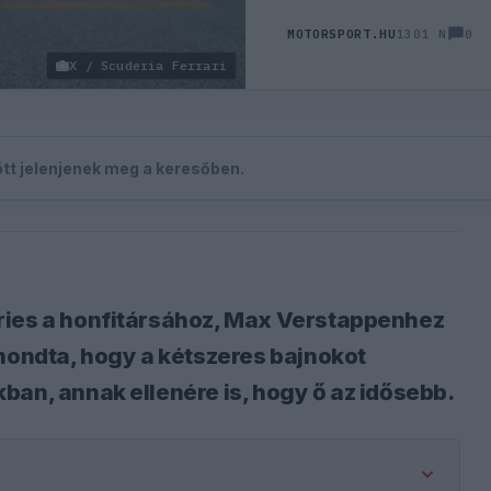
0
MOTORSPORT.HU
1301 N
X / Scuderia Ferrari
zött jelenjenek meg a keresőben.
ries a honfitársához, Max Verstappenhez
lmondta, hogy a kétszeres bajnokot
ban, annak ellenére is, hogy ő az idősebb.