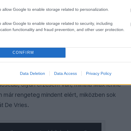
o allow Google to enable storage related to personalization.
o allow Google to enable storage related to security, including
 először ugyanazon a versenyen, és akkor
cation functionality and fraud prevention, and other user protection.
i nagyszerű volt. Remek a kapcsolatunk
 fel, az édesapáink segítettek minket, és
CONFIRM
t. Emellett nagyon tiszteljük is egymást.”
gyanazt a nyelvet beszéljük, ezért jól
Data Deletion
Data Access
Privacy Policy
idősebb, olyan érzésem van, mintha Max lenne
n már rengeteg mindent elért, miközben sok
át De Vries.