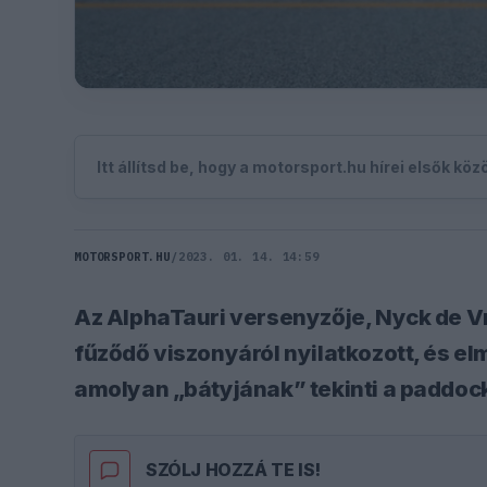
Itt állítsd be, hogy a motorsport.hu hírei elsők kö
MOTORSPORT.HU
/
2023. 01. 14. 14:59
Az AlphaTauri versenyzője, Nyck de V
fűződő viszonyáról nyilatkozott, és e
amolyan „bátyjának” tekinti a paddock
SZÓLJ HOZZÁ TE IS!