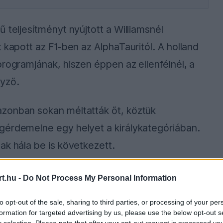
 teljesítményt nyújtott a Williamsnél
 kapott az F1-ben az AlphaTauritól. A holland
programjának, hiszen éppen az ellenfélnél, a
nyző.
zonban sokan méltatták őt, köztük
gérdemelne egy helyet a királykategóriában.
ak hála be is következett.
t.hu -
Do Not Process My Personal Information
ause the server or network failed or because the
s not supported.
to opt-out of the sale, sharing to third parties, or processing of your per
formation for targeted advertising by us, please use the below opt-out s
r selection. Please note that after your opt-out request is processed y