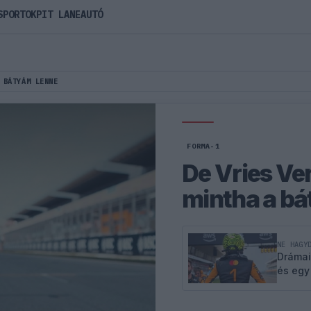
SPORTOK
PIT LANE
AUTÓ
 BÁTYÁM LENNE
FORMA-1
De Vries Ve
mintha a bá
NE HAGY
Drámai
és egy