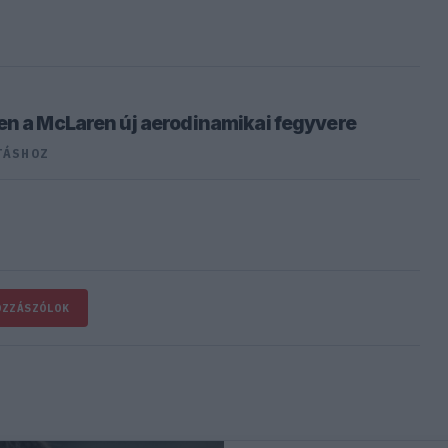
en a McLaren új aerodinamikai fegyvere
TÁSHOZ
OZZÁSZÓLOK