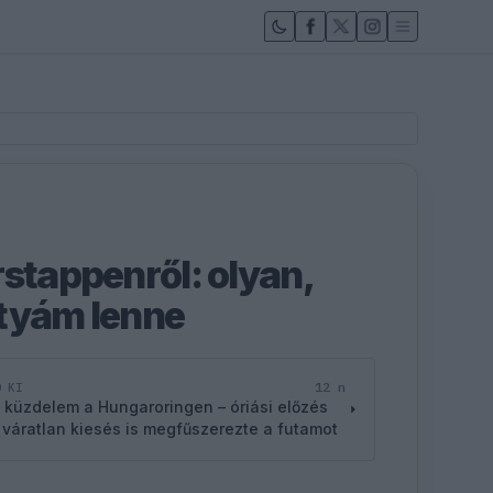
rstappenről: olyan,
tyám lenne
12 n
D KI
 küzdelem a Hungaroringen – óriási előzés
 váratlan kiesés is megfűszerezte a futamot