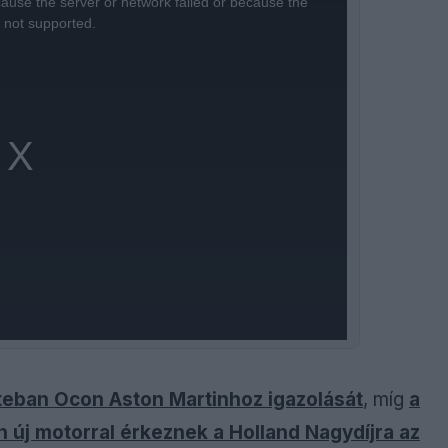
ause the server or network failed or because the
s not supported.
teban Ocon Aston Martinhoz igazolását
, míg
a
n új motorral érkeznek a Holland Nagydíjra az