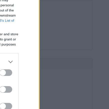
 personal
out of the
 downstream
B’s List of
er and store
to grant or
ed purposes
HIRDETÉS