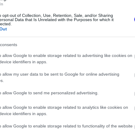
In
o opt-out of Collection, Use, Retention, Sale, and/or Sharing
ersonal Data that Is Unrelated with the Purposes for which it
lected.
Out
consents
o allow Google to enable storage related to advertising like cookies on
evice identifiers in apps.
o allow my user data to be sent to Google for online advertising
isznek az
s.
FORMA-1
eljesen új motorral
Fontos kulcsembert csábított
lland Nagydíjra az
át riválisától a Red Bull
to allow Google to send me personalized advertising.
nal
o allow Google to enable storage related to analytics like cookies on
ében kérdezték arról a korábbi F2-es és FE-
evice identifiers in apps.
őny regnáló bajnokával. „Max és én már
o allow Google to enable storage related to functionality of the website
azonos időben kezdtünk gokartozni, bár