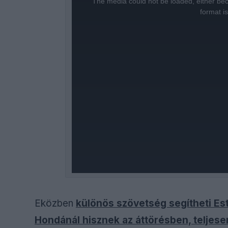
The media could not be loaded, either bec
modal
window.
format i
Eközben
különös szövetség segítheti Es
Hondánál hisznek az áttörésben, teljese