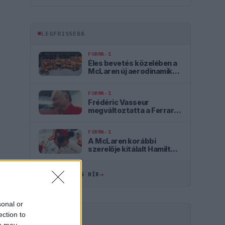
LEGFRISSEBB
FORMA-1
Éles bevetés közelében a
McLaren új aerodinamikai
fegyvere
FORMA-1
Frédéric Vasseur
megváltoztatta a Ferrari
teljes kommunikációját
FORMA-1
A McLaren korábbi
szerelője kitálalt Hamilton
F1-es debütálásáról
→
ÖSSZES FRISS HÍR
sonal or
ection to
HIRDETÉS
ou may