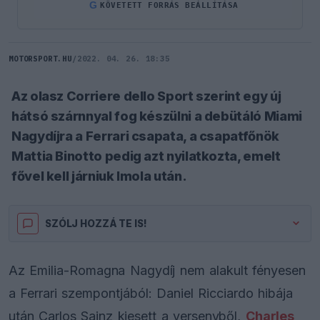
G
KÖVETETT FORRÁS BEÁLLÍTÁSA
MOTORSPORT.HU
/
2022. 04. 26. 18:35
Az olasz Corriere dello Sport szerint egy új
hátsó szárnnyal fog készülni a debütáló Miami
Nagydíjra a Ferrari csapata, a csapatfőnök
Mattia Binotto pedig azt nyilatkozta, emelt
fővel kell járniuk Imola után.
SZÓLJ HOZZÁ TE IS!
Az Emilia-Romagna Nagydíj nem alakult fényesen
a Ferrari szempontjából: Daniel Ricciardo hibája
után Carlos Sainz kiesett a versenyből,
Charles