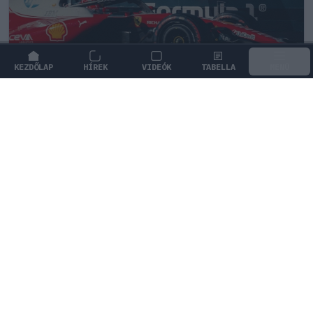
KEZDŐLAP
HÍREK
VIDEÓK
TABELLA
MENÜ
FORMA-1
/
FERRARI
Komoly döntést hozott a Ferrari,
miközben a Red Bullnál elmaradtak a
győzelmek
A Ferrari agresszív fejlesztési tervvel támad, miközben
a Red Bull győzelem nélkül vonult a nyári szünetre.
0
HEGEDŰS LÁSZLÓ
21 P
KÖVETKEZŐ FUTAM