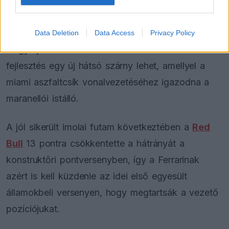
mondta Binotto a
Corriere dello Sport
szerint.
Az olasz portál azt is hozzáteszi, hogy a Miami
Data Deletion
Data Access
Privacy Policy
Nagydíjon a Binotto által korábban említett kisebb
fejlesztés egy új hátsó szárny lehet, amellyel a
miami aszfaltcsík vonalvezetéséhez igazodna a
maranellói istálló.
A jól sikerült imolai futam következtében a
Red
Bull
13 pontra csökkentette a hátrányát a
konstruktőri pontversenyben, így a Ferrarinak
azért is kell küzdenie az idei első egyesült
államokbeli versenyen, hogy megtartsák a vezető
pozíciójukat.