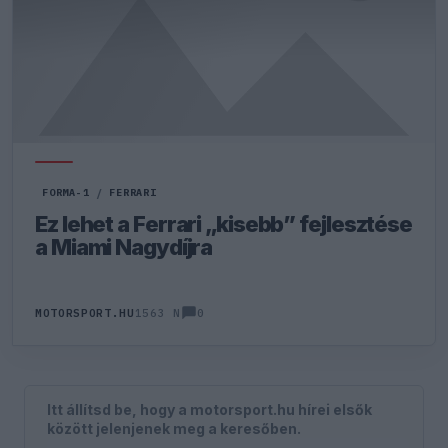
FORMA-1
/
FERRARI
Ez lehet a Ferrari „kisebb” fejlesztése
a Miami Nagydíjra
0
MOTORSPORT.HU
1563 N
Itt állítsd be, hogy a motorsport.hu hírei elsők
között jelenjenek meg a keresőben.