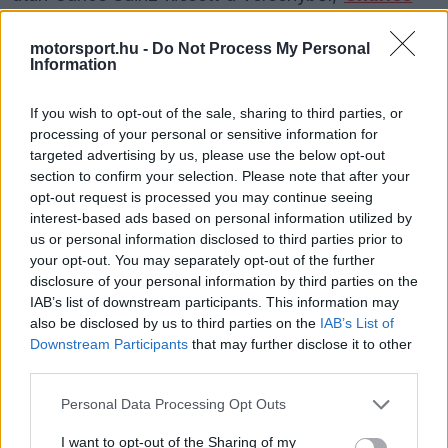
Leclerc
pedig a harmadik helyen állva pördült
motorsport.hu -
Do Not Process My Personal
meg, és végül a hatodik helyen ért célba.
Information
A csapatfőnök Mattia Binotto ezt követően azt
If you wish to opt-out of the sale, sharing to third parties, or
processing of your personal or sensitive information for
mondta, hogy emelt fővel kell járniuk továbbra
targeted advertising by us, please use the below opt-out
is, és azt gondolja, egy jobb bokszkiállással
section to confirm your selection. Please note that after your
opt-out request is processed you may continue seeing
Leclerc számára elérhető lehetett volna a
interest-based ads based on personal information utilized by
us or personal information disclosed to third parties prior to
második pozíció.
your opt-out. You may separately opt-out of the further
disclosure of your personal information by third parties on the
IAB’s list of downstream participants. This information may
also be disclosed by us to third parties on the
IAB’s List of
The media could not be loaded, either because
This
Downstream Participants
that may further disclose it to other
the server or network failed or because the format
is
third parties.
is not supported.
Video
a
Please note that this website/app uses one or more Google
Player
Personal Data Processing Opt Outs
is
services and may gather and store information including but
loading.
modal
not limited to your visit or usage behaviour. You may click to
I want to opt-out of the Sharing of my