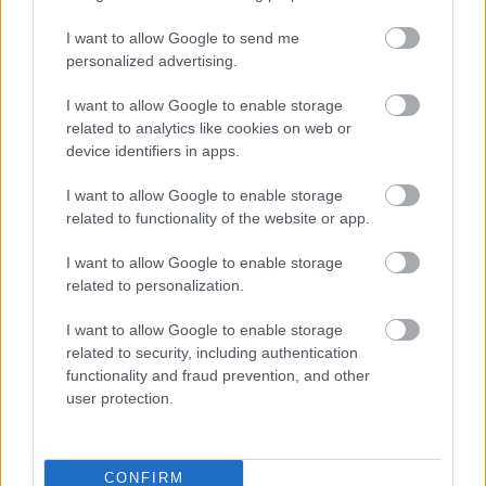
I want to allow Google to send me
FORMA-1
Különleges hangulat vár
personalized advertising.
Antonellire Monzában, nem
mindenki neki szurkol
I want to allow Google to enable storage
related to analytics like cookies on web or
device identifiers in apps.
FORMA-1
I want to allow Google to enable storage
Antonelli elárulta a legfontosabb
leckét, amit Hamiltontól és
related to functionality of the website or app.
Verstappentől tanult
I want to allow Google to enable storage
related to personalization.
„Enélkül a probléma nélkül talán megelőzhettük
I want to allow Google to enable storage
related to security, including authentication
volna Perezt. Gyorsabbak voltak nálunk, de
functionality and fraud prevention, and other
elérhető közelségben volt a második hely, Carlos
user protection.
versenye pedig egy más történet lehetett volna. A
különbségek egyáltalán nem voltak nagyok” –
CONFIRM