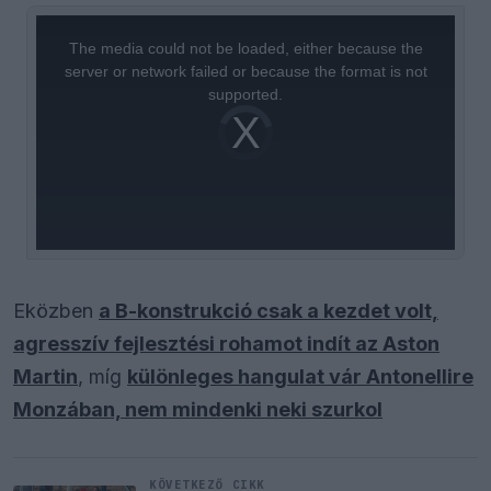
This
is
a
The media could not be loaded, either because the
modal
window.
server or network failed or because the format is not
supported.
Video
Player
is
loading.
Eközben
a B-konstrukció csak a kezdet volt,
agresszív fejlesztési rohamot indít az Aston
Martin
, míg
különleges hangulat vár Antonellire
Monzában, nem mindenki neki szurkol
KÖVETKEZŐ CIKK