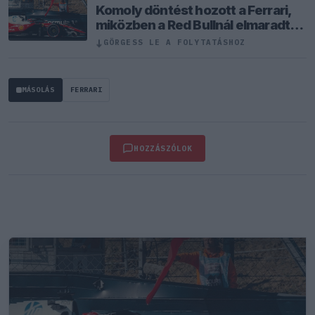
Komoly döntést hozott a Ferrari,
miközben a Red Bullnál elmaradtak
a győzelmek
↓
GÖRGESS LE A FOLYTATÁSHOZ
MÁSOLÁS
FERRARI
HOZZÁSZÓLOK