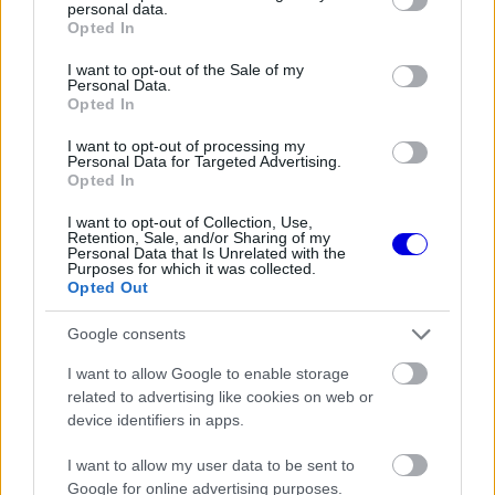
personal data.
window.
grant or deny consent to Google and its third-party tags to
Opted In
use your data for below specified purposes in below Google
consent section.
I want to opt-out of the Sale of my
Personal Data.
Opted In
„Továbbra is emelt fővel kell járnunk. Rengeteg
I want to opt-out of processing my
dolog akadályozott meg minket abban, hogy a
Personal Data for Targeted Advertising.
Opted In
maximumot hozzuk ki az autónkból: pechünk volt
I want to opt-out of Collection, Use,
Sainz balesete miatt, Leclerc kiállása pedig
Retention, Sale, and/or Sharing of my
Personal Data that Is Unrelated with the
messze volt a tökéletestől.”
Purposes for which it was collected.
Opted Out
EZEKET IS AJÁNLJUK
Google consents
I want to allow Google to enable storage
related to advertising like cookies on web or
FORMA-1
A B-konstrukció csak a kezdet
device identifiers in apps.
volt, agresszív fejlesztési rohamot
indít az Aston Martin
I want to allow my user data to be sent to
Google for online advertising purposes.