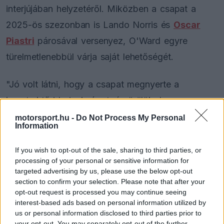
interjújában helyzetéről. Miközben a csapat a
2025-ös szezonban is Lando Norris és
Oscar
Piastri
párosával versenyez, O'Ward egyre
türelmetlenebbül várja saját lehetőségét.
"Jó volt látni, hogy a csapat megnyerte a
konstruktőri bajnokságot, és örülök, hogy
legalább egy 'apró morzsával' hozzájárulhattam
motorsport.hu -
Do Not Process My Personal
Information
ehhez. De nagyon nehéz ez így, mert olyan, mint
elmenni egy svédasztalhoz, ahol nem ehetsz."
If you wish to opt-out of the sale, sharing to third parties, or
processing of your personal or sensitive information for
targeted advertising by us, please use the below opt-out
section to confirm your selection. Please note that after your
The media could not be loaded, either because
opt-out request is processed you may continue seeing
This
the server or network failed or because the format
interest-based ads based on personal information utilized by
is
is not supported.
us or personal information disclosed to third parties prior to
Video
your opt-out. You may separately opt-out of the further