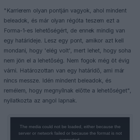
"Karrierem olyan pontján vagyok, ahol mindent
beleadok, és már olyan régóta teszem ezt a
Forma-1-es lehetőségért, de ennek mindig van
egy határideje. Lesz egy pont, amikor azt kell
mondani, hogy 'elég volt', mert lehet, hogy soha
nem jön el a lehetőség. Nem fogok még öt évig
várni. Határozottan van egy határidő, ami már
nincs messze. Idén mindent beleadok, és
remélem, hogy megnyílnak előtte a lehetőséget",
nyilatkozta az angol lapnak.
This
is
a
The media could not be loaded, either because the
modal
window.
server or network failed or because the format is not
supported.