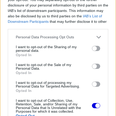
a
Player
is
disclosure of your personal information by third parties on the
loading.
modal
IAB’s list of downstream participants. This information may
also be disclosed by us to third parties on the
IAB’s List of
window.
Downstream Participants
that may further disclose it to other
third parties.
Please note that this website/app uses one or more Google
Personal Data Processing Opt Outs
services and may gather and store information including but
"Mindenki más eszik és élvezi, te meg csak ott
not limited to your visit or usage behaviour. You may click to
I want to opt-out of the Sharing of my
personal data.
vagy. Nem csinálhatod azt, amit szeretsz, csak
grant or deny consent to Google and its third-party tags to
Opted In
use your data for below specified purposes in below Google
nézed, ahogy mások csinálják. Határozottan nem
consent section.
I want to opt-out of the Sale of my
ez a kedvenc elfoglaltságom", mondta O'Ward.
Personal Data.
Opted In
I want to opt-out of processing my
EZEKET IS AJÁNLJUK
Personal Data for Targeted Advertising.
Opted In
I want to opt-out of Collection, Use,
FORMA-1
Retention, Sale, and/or Sharing of my
A Ferrari olyan útra lépett amely
Personal Data that Is Unrelated with the
évekre meghatározhatja a sikerét
Purposes for which it was collected.
Opted Out