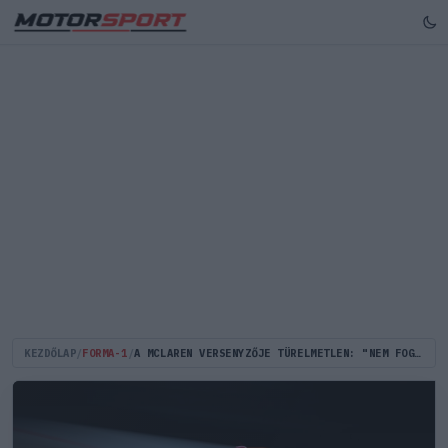
KEZDŐLAP
/
FORMA-1
/
A MCLAREN VERSENYZŐJE TÜRELMETLEN: "NEM FOGOK MÉG ITT ÜLNI ÖT ÉVIG ÉS UGYANEZT CSINÁLNI"