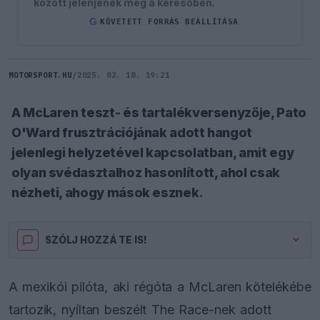
között jelenjenek meg a keresőben.
G
KÖVETETT FORRÁS BEÁLLÍTÁSA
MOTORSPORT.HU
/
2025. 02. 18. 19:21
A McLaren teszt- és tartalékversenyzője, Pato
O'Ward frusztrációjának adott hangot
jelenlegi helyzetével kapcsolatban, amit egy
olyan svédasztalhoz hasonlított, ahol csak
nézheti, ahogy mások esznek.
SZÓLJ HOZZÁ TE IS!
A mexikói pilóta, aki régóta a McLaren kötelékébe
tartozik, nyíltan beszélt The Race-nek adott