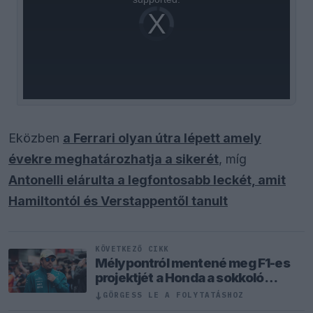
Video
Player
is
loading.
Eközben
a Ferrari olyan útra lépett amely
évekre meghatározhatja a sikerét
, míg
Antonelli elárulta a legfontosabb leckét, amit
Hamiltontól és Verstappentől tanult
KÖVETKEZŐ CIKK
Mélypontról mentené meg F1-es
projektjét a Honda a sokkoló
szezonkezdés után
↓
GÖRGESS LE A FOLYTATÁSHOZ