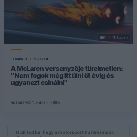
X / McLaren
FORMA-1
/
MCLAREN
A McLaren versenyzője türelmetlen:
"Nem fogok még itt ülni öt évig és
ugyanezt csinálni"
0
MOTORSPORT.HU
534 N
Itt állítsd be, hogy a motorsport.hu hírei elsők