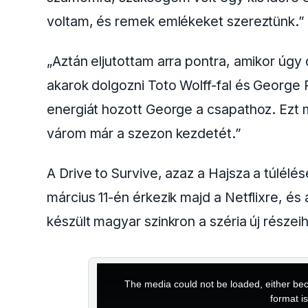
voltam, és remek emlékeket szereztünk.”
„Aztán eljutottam arra pontra, amikor úgy
akarok dolgozni Toto Wolff-fal és George R
energiát hozott George a csapathoz. Ezt m
várom már a szezon kezdetét.”
A Drive to Survive, azaz a Hajsza a túlél
március 11-én érkezik majd a Netflixre, és
készült magyar szinkron a széria új részei
This
is
a
The media could not be loaded, either bec
modal
window.
format i