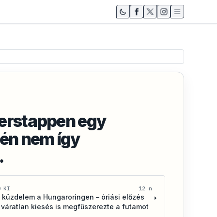
erstappen egy
 én nem így
…
12 n
D KI
 küzdelem a Hungaroringen – óriási előzés
 váratlan kiesés is megfűszerezte a futamot