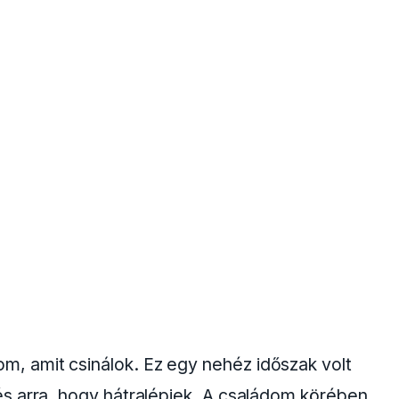
 amit csinálok. Ez egy nehéz időszak volt
s arra, hogy hátralépjek. A családom körében