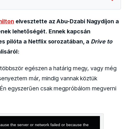
ilton
elvesztette az Abu-Dzabi Nagydíjon a
ének lehetőségét. Ennek kapcsán
s pilóta a Netflix sorozatában, a
Drive to
isáról:
egtöbbször egészen a határig megy, vagy még
ersenyeztem már, mindig vannak köztük
. Én egyszerűen csak megpróbálom megverni
ause the server or network failed or because the