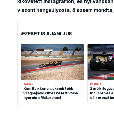
kikövetett Instagramon, és nyilvánosan 
viszont hangsúlyozta, ő sosem mondta,
EZEKET IS AJÁNLJUK
FORMA-1
FORMA-1
Kimi Räikkönen, akinek több
Zéró kifogás 
világbajnoki címet kellett volna
McLaren és a 
nyernie a McLarennel
célkeresztb