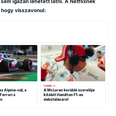
sem igazán lehetett látni. A Netflixnek
 hogy visszavonul:
FORMA-1
az Alpine-nál, a
A McLaren korábbi szerelője
Ferrari a
kitálalt Hamilton F1-es
en
debütálásáról