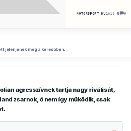
0
MOTORSPORT.HU
1616 N
zött jelenjenek meg a keresőben.
lian agresszívnek tartja nagy riválisát,
lland zsarnok, ő nem így működik, csak
t.