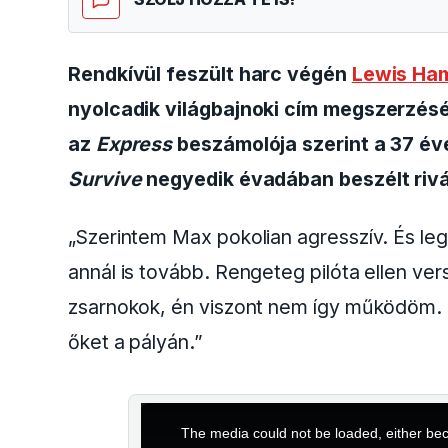
Rendkívül feszült harc végén
Lewis Ham
nyolcadik világbajnoki cím megszerzés
az
Express
beszámolója szerint a 37 éve
Survive
negyedik évadában beszélt rivál
„Szerintem Max pokolian agresszív. És l
annál is tovább. Rengeteg pilóta ellen v
zsarnokok, én viszont nem így működöm
őket a pályán.”
This
The media could not be loaded, either bec