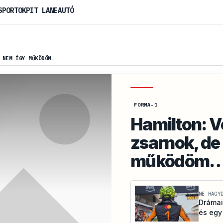
SPORTOK
PIT LANE
AUTÓ
 NEM ÍGY MŰKÖDÖM…
FORMA-1
Hamilton: V
zsarnok, de
működöm
NE HAGY
Drámai
és egy