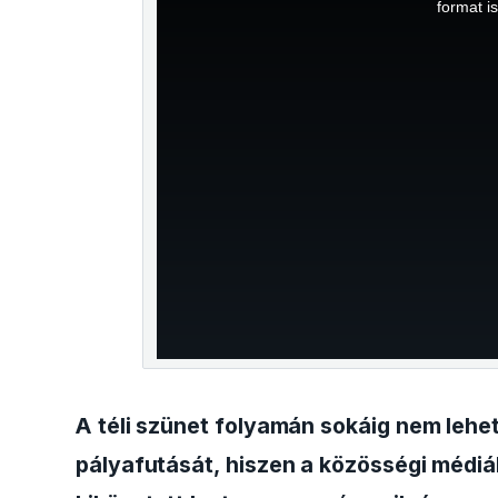
is
format i
a
modal
window.
A téli szünet folyamán sokáig nem lehet
pályafutását, hiszen a közösségi médiá