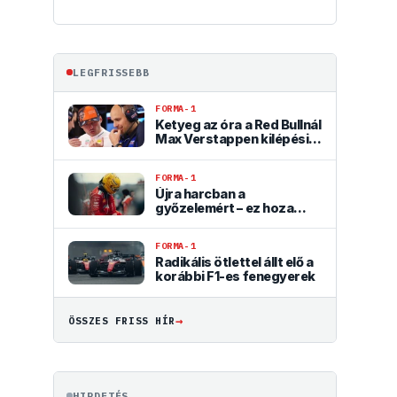
LEGFRISSEBB
FORMA-1
Ketyeg az óra a Red Bullnál
Max Verstappen kilépési
záradéka miatt
FORMA-1
Újra harcban a
győzelemért – ez hoza
meg Lewis Hamilton
feltámadását
FORMA-1
Radikális ötlettel állt elő a
korábbi F1-es fenegyerek
→
ÖSSZES FRISS HÍR
HIRDETÉS