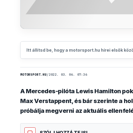
Itt állítsd be, hogy a motorsport.hu hírei elsők kö
MOTORSPORT.HU
/
2022. 03. 06. 07:36
A Mercedes-pilóta Lewis Hamilton poko
Max Verstappent, és bár szerinte a ho
próbálja megverni az aktuális ellenfelé
SZÓLJ HOZZÁ TE IS!