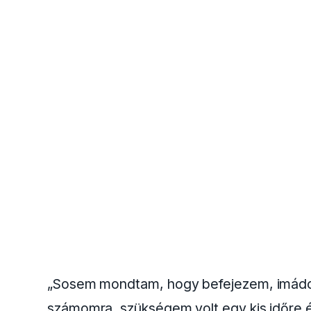
„Sosem mondtam, hogy befejezem, imádom,
számomra, szükségem volt egy kis időre é