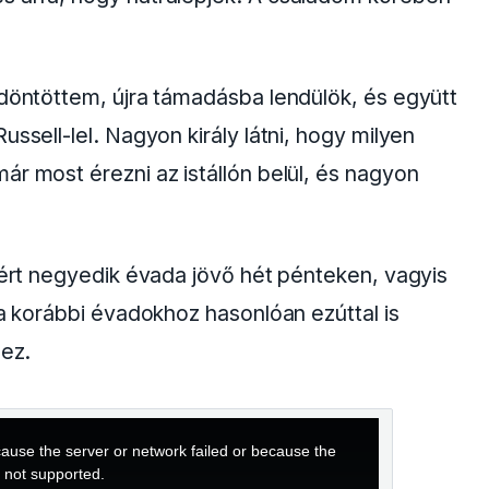
 döntöttem, újra támadásba lendülök, és együtt
ussell-lel. Nagyon király látni, hogy milyen
ár most érezni az istállón belül, és nagyon
ésért negyedik évada jövő hét pénteken, vagyis
 a korábbi évadokhoz hasonlóan ezúttal is
hez.
ause the server or network failed or because the
s not supported.