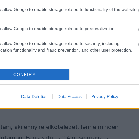
o allow Google to enable storage related to functionality of the website
 autóért kell dolgoznotok. Szóval majd
következő években.” A korábbi világbajnok,
o allow Google to enable storage related to personalization.
hogy bármelyik topcsapat bevállalná Alonso
o allow Google to enable storage related to security, including
cation functionality and fraud prevention, and other user protection.
 szerintem a befektetésről van szó. Mennyi
CONFIRM
évig? Az idő előbb-utóbb nála is eljön majd,
vel megtörténik, de persze nem akarod
Data Deletion
Data Access
Privacy Policy
y Sports
nak, amikor Alonso esetleges
ttam, aki ennyire elkötelezett lenne minden
utamon. Fantasztikus.” Alonso maga is