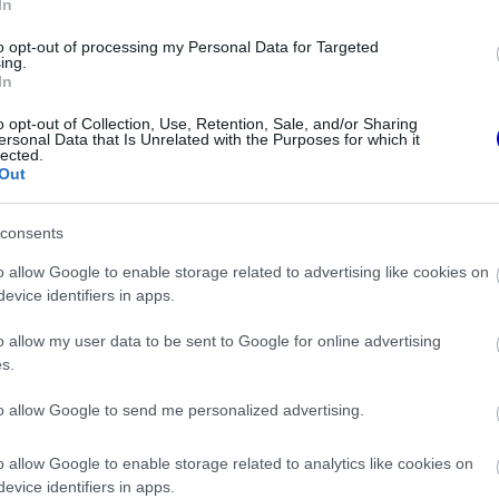
In
to opt-out of processing my Personal Data for Targeted
ing.
In
o opt-out of Collection, Use, Retention, Sale, and/or Sharing
ersonal Data that Is Unrelated with the Purposes for which it
lected.
Out
consents
FORMA-1
ég Fred Vasseur
Meggondolta magát a McLaren
o allow Google to enable storage related to advertising like cookies on
agadni a Ferrarinál
Max Verstappen átigazolásával
kapcsolatban
evice identifiers in apps.
o allow my user data to be sent to Google for online advertising
s.
n lenne-e mondjuk Max Verstappen
 Nem gondolom, hogy most sok csapatnál van
to allow Google to send me personalized advertising.
zükség van két erős versenyzőre, hogy
o allow Google to enable storage related to analytics like cookies on
zabályok alatt.”
evice identifiers in apps.