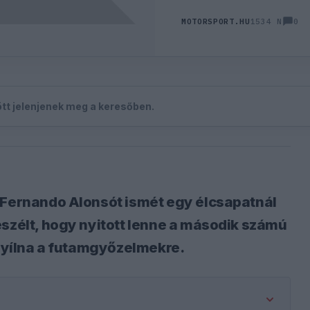
0
MOTORSPORT.HU
1534 N
zött jelenjenek meg a keresőben.
 Fernando Alonsót ismét egy élcsapatnál
eszélt, hogy nyitott lenne a második számú
 nyílna a futamgyőzelmekre.