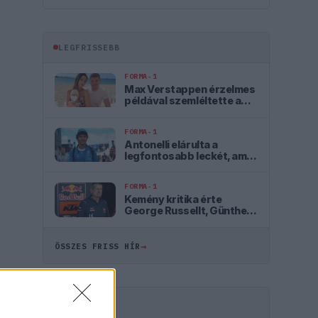
LEGFRISSEBB
FORMA-1
Max Verstappen érzelmes
példával szemléltette a
család fontosságát
FORMA-1
Antonelli elárulta a
legfontosabb leckét, amit
Hamiltontól és
Verstappentől tanult
FORMA-1
Kemény kritika érte
George Russellt, Günther
Steiner szerint mintha egy
Cadillacben ülne
→
ÖSSZES FRISS HÍR
HIRDETÉS