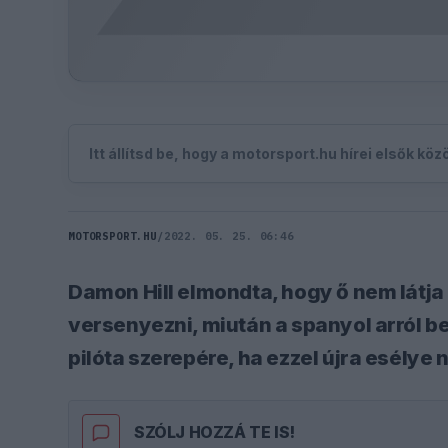
Itt állítsd be, hogy a motorsport.hu hírei elsők kö
MOTORSPORT.HU
/
2022. 05. 25. 06:46
Damon Hill elmondta, hogy ő nem látja
versenyezni, miután a spanyol arról b
pilóta szerepére, ha ezzel újra esélye
SZÓLJ HOZZÁ TE IS!