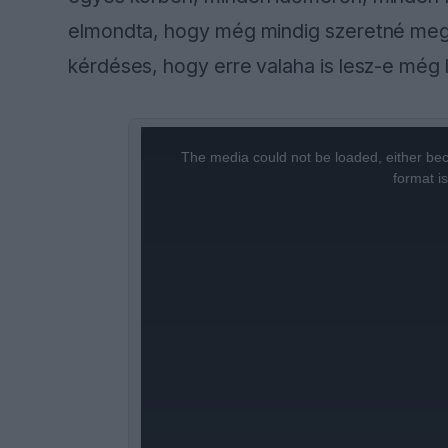
elmondta, hogy még mindig szeretné megs
kérdéses, hogy erre valaha is lesz-e még
This
is
a
The media could not be loaded, either bec
modal
window.
format i