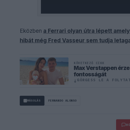
Eközben
a Ferrari olyan útra lépett ame
hibát még Fred Vasseur sem tudja letaga
KÖVETKEZŐ CIKK
Max Verstappen érzel
fontosságát
GÖRGESS LE A FOLYTA
↓
MÁSOLÁS
FERNANDO ALONSO
H