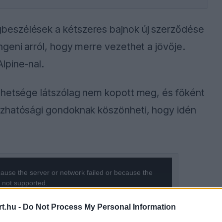
beszélések a kétszeres bajnok új szerződése
geni arról, hogy merre vezethet a jövője.
lpine-nal.
ehetsége látszólag nem kopott meg, és főként
ízhatósági gondoknak köszönheti, hogy idén
ause the server or network failed or because the
s not supported.
t.hu -
Do Not Process My Personal Information