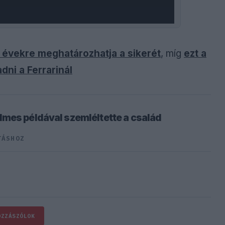
ly évekre meghatározhatja a sikerét
, míg
ezt a
dni a Ferrarinál
mes példával szemléltette a család
TÁSHOZ
OZZÁSZÓLOK