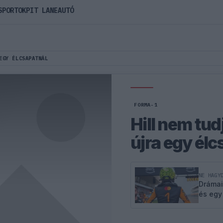
SPORTOK
PIT LANE
AUTÓ
EGY ÉLCSAPATNÁL
FORMA-1
Hill nem tud
újra egy élc
NE HAGY
Drámai
és egy