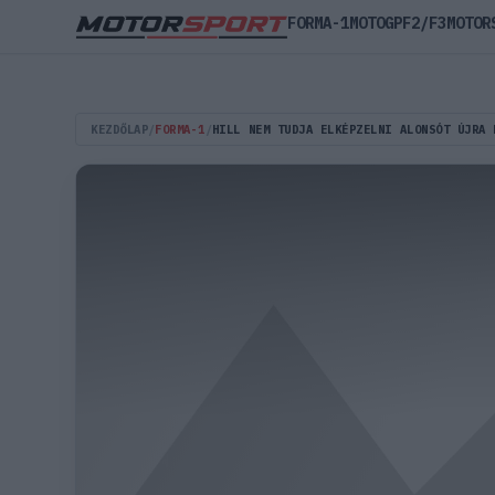
FORMA-1
MOTOGP
F2/F3
MOTOR
KEZDŐLAP
/
FORMA-1
/
HILL NEM TUDJA ELKÉPZELNI ALONSÓT ÚJRA 