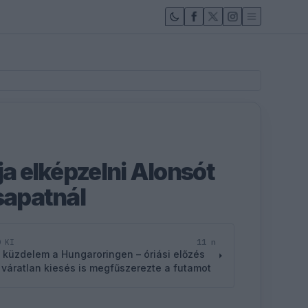
ja elképzelni Alonsót
sapatnál
11 n
D KI
 küzdelem a Hungaroringen – óriási előzés
 váratlan kiesés is megfűszerezte a futamot