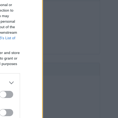
sonal or
ection to
ou may
 personal
out of the
 downstream
B’s List of
er and store
to grant or
ed purposes
HIRDETÉS