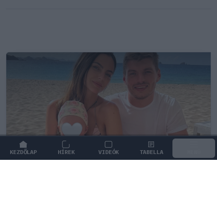
KEZDŐLAP
HÍREK
VIDEÓK
TABELLA
MENÜ
FORMA-1
/
RED BULL RACING
Max Verstappen érzelmes példával
szemléltette a család fontosságát