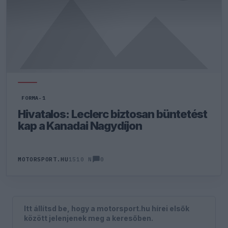
FORMA-1
Hivatalos: Leclerc biztosan büntetést
kap a Kanadai Nagydíjon
0
MOTORSPORT.HU
1510 N
Itt állítsd be, hogy a motorsport.hu hírei elsők
között jelenjenek meg a keresőben.