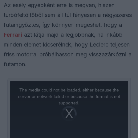
Az esély egyébként erre is megvan, hiszen
turbófeltöltőből sem áll túl fényesen a négyszeres
futamgyőztes, így könnyen megeshet, hogy a
Ferrari
azt látja majd a legjobbnak, ha inkább
minden elemet kicserélnek, hogy Leclerc teljesen
friss motorral próbálhasson meg visszazárkózni a
futamon.
This
is
a
The media could not be loaded, either because the
modal
window.
server or network failed or because the format is not
supported.
Video
Player
is
loading.