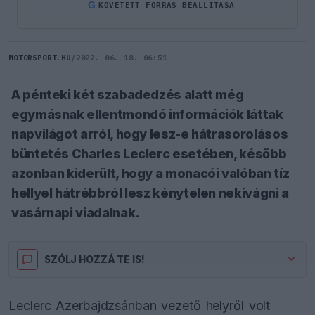
G
KÖVETETT FORRÁS BEÁLLÍTÁSA
MOTORSPORT.HU
/
2022. 06. 18. 06:51
A pénteki két szabadedzés alatt még
egymásnak ellentmondó információk láttak
napvilágot arról, hogy lesz-e hátrasorolásos
büntetés Charles Leclerc esetében, később
azonban kiderült, hogy a monacói valóban tíz
hellyel hátrébbról lesz kénytelen nekivágni a
vasárnapi viadalnak.
SZÓLJ HOZZÁ TE IS!
Leclerc Azerbajdzsánban vezető helyről volt