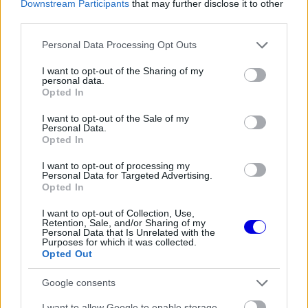
Downstream Participants
that may further disclose it to other
third parties.
The media could not be loaded, either because
This
the server or network failed or because the format
Please note that this website/app uses one or more Google
is
Personal Data Processing Opt Outs
is not supported.
services and may gather and store information including but
Video
a
not limited to your visit or usage behaviour. You may click to
I want to opt-out of the Sharing of my
Player
is
personal data.
grant or deny consent to Google and its third-party tags to
loading.
modal
Opted In
use your data for below specified purposes in below Google
window.
consent section.
I want to opt-out of the Sale of my
Personal Data.
Opted In
I want to opt-out of processing my
Personal Data for Targeted Advertising.
„Nyilván egy kicsivel hátrébbról fogok indulni.
Opted In
Ugyanakkor ezt tartom a legjobb döntésnek,
I want to opt-out of Collection, Use,
Retention, Sale, and/or Sharing of my
szóval majd kiderül, hogyan alakul. Az előzés
Personal Data that Is Unrelated with the
Purposes for which it was collected.
kicsit nehezebb volt, mint amire számítottam, de a
Opted Out
tempónk jó, szóval remélhetőleg vissza tudunk
Google consents
kapaszkodni.”
I want to allow Google to enable storage