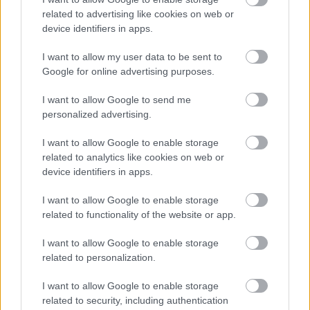
related to advertising like cookies on web or
EZEKET IS AJÁNLJUK
device identifiers in apps.
I want to allow my user data to be sent to
Google for online advertising purposes.
FORMA-1
Bankot robbanthat a Ferrari Max
Verstappen megszerzéséért
I want to allow Google to send me
personalized advertising.
I want to allow Google to enable storage
related to analytics like cookies on web or
FORMA-1
device identifiers in apps.
Sergio Perez válthatja Carlos
Sainzot a Williamsnél
I want to allow Google to enable storage
related to functionality of the website or app.
I want to allow Google to enable storage
FORMA-1
Meggondolta magát a McLaren
related to personalization.
Max Verstappen átigazolásával
kapcsolatban
I want to allow Google to enable storage
related to security, including authentication