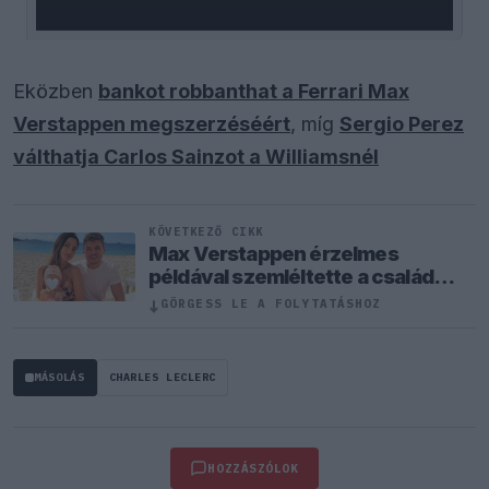
Eközben
bankot robbanthat a Ferrari Max
Verstappen megszerzéséért
, míg
Sergio Perez
válthatja Carlos Sainzot a Williamsnél
KÖVETKEZŐ CIKK
Max Verstappen érzelmes
példával szemléltette a család
fontosságát
↓
GÖRGESS LE A FOLYTATÁSHOZ
MÁSOLÁS
CHARLES LECLERC
HOZZÁSZÓLOK