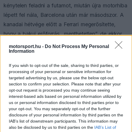
kénytelen feladni a futamot, miután újra motorhiba
lépett fel nála, Barcelona után már másodszor. A
kanadai hétvége előtt a Ferrari megerősítette,
hogy a bakui erőforrás „menthetetlen”, de ekkor
még nem lehetett tudni, bevállalják-e a büntetést.
motorsport.hu -
Do Not Process My Personal
Information
A második szabadedzés után viszont a vörösök
If you wish to opt-out of the sale, sharing to third parties, or
hivatalosan is megerősítették, hogy Leclerc
processing of your personal or sensitive information for
megkapja idei harmadik központi elektronikai
targeted advertising by us, please use the below opt-out
section to confirm your selection. Please note that after your
egységét, ami automatikus büntetést von maga
opt-out request is processed you may continue seeing
interest-based ads based on personal information utilized by
után. Miközben Leclerc természetesen nem örült
us or personal information disclosed to third parties prior to
a helyzetnek, mégis úgy véli, a nagyobb jó
your opt-out. You may separately opt-out of the further
disclosure of your personal information by third parties on the
érdekében most szükség volt erre.
IAB’s list of downstream participants. This information may
also be disclosed by us to third parties on the
IAB’s List of