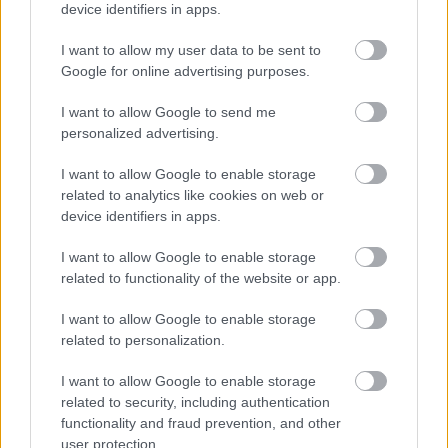
FORMA-1
device identifiers in apps.
Óriási átalakulás a Ferrarinál,
miközben baljós árnyak vetülnek a
I want to allow my user data to be sent to
Holland Nagydíjra
Google for online advertising purposes.
I want to allow Google to send me
personalized advertising.
FORMA-1
A Hondánál hisznek az áttörésben,
teljesen új motorral érkeznek a
I want to allow Google to enable storage
Holland Nagydíjra az Aston
related to analytics like cookies on web or
Martinnal
device identifiers in apps.
I want to allow Google to enable storage
FORMA-1
Kimi Räikkönen, akinek több
related to functionality of the website or app.
világbajnoki címet kellett volna
nyernie a McLarennel
I want to allow Google to enable storage
related to personalization.
I want to allow Google to enable storage
A Mercedes csapata jelentőset ugrott előre a
related to security, including authentication
Spanyol Nagydíjon, és máris azt kezdték el
functionality and fraud prevention, and other
user protection.