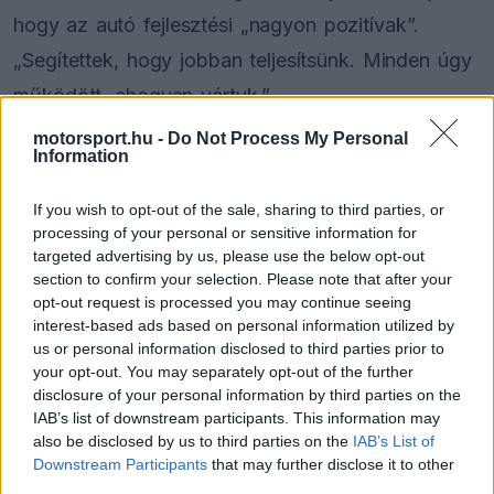
hogy az autó fejlesztési „nagyon pozitívak”.
„Segítettek, hogy jobban teljesítsünk. Minden úgy
működött, ahogyan vártuk.”
motorsport.hu -
Do Not Process My Personal
A Ferrarinak főként a gumikopással gyűlt meg a
Information
baja néhány korábbi futamon, és úgy tűnt, hogy
If you wish to opt-out of the sale, sharing to third parties, or
Barcelonában is problémát okozhat ez nekik, de a
processing of your personal or sensitive information for
targeted advertising by us, please use the below opt-out
versenyen látszólag sikerült valamit találniuk, még
section to confirm your selection. Please note that after your
ha nem is tudjuk pontosan, miként alakult volna
opt-out request is processed you may continue seeing
interest-based ads based on personal information utilized by
Leclerc futama.
us or personal information disclosed to third parties prior to
your opt-out. You may separately opt-out of the further
disclosure of your personal information by third parties on the
IAB’s list of downstream participants. This information may
The media could not be loaded, either because
This
also be disclosed by us to third parties on the
IAB’s List of
the server or network failed or because the format
Downstream Participants
that may further disclose it to other
is
is not supported.
third parties.