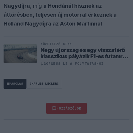
Nagydíjra
, míg
a Hondánál hisznek az
áttörésben, teljesen új motorral érkeznek a
Holland Nagydíjra az Aston Martinnal
KÖVETKEZŐ CIKK
Négy új ország és egy visszatérő
klasszikus pályázik F1-es futamra
2028-tól
↓
GÖRGESS LE A FOLYTATÁSHOZ
MÁSOLÁS
CHARLES LECLERC
HOZZÁSZÓLOK