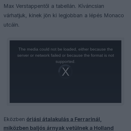
Max Verstappentől a tabellán. Kíváncsian
várhatjuk, kinek jön ki legjobban a lépés Monaco
utcáin.
This
is
a
The media could not be loaded, either because the
modal
window.
server or network failed or because the format is not
supported.
Video
Player
is
loading.
Eközben
óriási átalakulás a Ferrarinál,
miközben baljós árnyak vetülnek a Holland