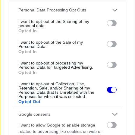
Video
a
Player
is
Please note that this website/app uses one or more Google
loading.
Personal Data Processing Opt Outs
modal
services and may gather and store information including but
window.
not limited to your visit or usage behaviour. You may click to
I want to opt-out of the Sharing of my
personal data.
grant or deny consent to Google and its third-party tags to
Opted In
use your data for below specified purposes in below Google
consent section.
I want to opt-out of the Sale of my
Personal Data.
Opted In
A pilóta viszont mindezek ellenére továbbra is
óvatosan közelítette meg a témát: „Igen, valóban
I want to opt-out of processing my
Personal Data for Targeted Advertising.
kisebb volt a gumikopás, de egy futam után még
Opted In
túl korai lenne megmondani, hogy valóban
I want to opt-out of Collection, Use,
Retention, Sale, and/or Sharing of my
működik-e minden. Egy dolog viszont biztos. A
Personal Data that Is Unrelated with the
Purposes for which it was collected.
megfelelő irányba léptünk egyet.”
Opted Out
Google consents
EZEKET IS AJÁNLJUK
I want to allow Google to enable storage
related to advertising like cookies on web or