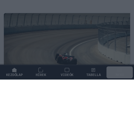
KEZDŐLAP
HÍREK
VIDEÓK
TABELLA
MENÜ
FORMA-1
/
MERCEDES
Négy új ország és egy visszatérő
klasszikus pályázik F1-es futamra
2028-tól
Több kontinensen is tárgyalásokat folytat a Forma–1 a
versenynaptár bővítéséről, miközben korábbi