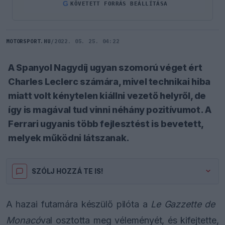
G
KÖVETETT FORRÁS BEÁLLÍTÁSA
MOTORSPORT.HU
/
2022. 05. 25. 04:22
A Spanyol Nagydíj ugyan szomorú véget ért
Charles Leclerc számára, mivel technikai hiba
miatt volt kénytelen kiállni vezető helyről, de
így is magával tud vinni néhány pozitívumot. A
Ferrari ugyanis több fejlesztést is bevetett,
melyek működni látszanak.
SZÓLJ HOZZÁ TE IS!
A hazai futamára készülő pilóta a
Le Gazzette de
Monacó
val osztotta meg véleményét, és kifejtette,