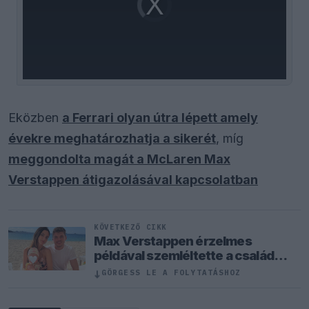
Player
is
loading.
Eközben
a Ferrari olyan útra lépett amely
évekre meghatározhatja a sikerét
, míg
meggondolta magát a McLaren Max
Verstappen átigazolásával kapcsolatban
KÖVETKEZŐ CIKK
Max Verstappen érzelmes
példával szemléltette a család
fontosságát
↓
GÖRGESS LE A FOLYTATÁSHOZ