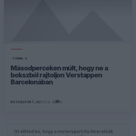
FORMA-1
Másodperceken múlt, hogy ne a
bokszból rajtoljon Verstappen
Barcelonában
0
MOTORSPORT.HU
1536 N
Itt állítsd be, hogy a motorsport.hu hírei elsők