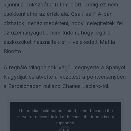
kijönni a bokszból a futam előtt, pedig ez nem
csökkenhetne az érték alá. Csak az FIA-ban
bízhatok, nehéz megérteni, hogy melegítették fel
az üzemanyagot... nem tudom, hogy legális
eszközöket használtak-e“ - vélekedett Mattia
Binotto.
A regnáló világbajnok végül megnyerte a Spanyol
Nagydíjat és átvette a vezetést a pontversenyben
a Barcelonában nullázó Charles Leclerc-től.
This
is
a
The media could not be loaded, either because the
modal
window.
server or network failed or because the format is not
supported.
Video