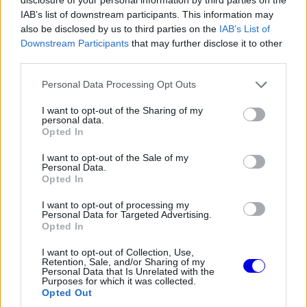
a
Player
is
IAB’s list of downstream participants. This information may
loading.
modal
also be disclosed by us to third parties on the
IAB’s List of
Downstream Participants
that may further disclose it to other
window.
third parties.
Please note that this website/app uses one or more Google
Personal Data Processing Opt Outs
services and may gather and store information including but
not limited to your visit or usage behaviour. You may click to
I want to opt-out of the Sharing of my
A
Ferrari
arra gyanakszik, hogy emiatt a rivális
personal data.
grant or deny consent to Google and its third-party tags to
Opted In
mindkét versenyautójának az üzemanyagát a
use your data for below specified purposes in below Google
consent section.
I want to opt-out of the Sale of my
minimum alá hűtötte a tikkasztó hőségben, így fel
Personal Data.
Opted In
kellett melegíteniük azt, mielőtt Max Verstappen
és Sergio Perez kihajtottak volna a bokszutcából
I want to opt-out of processing my
Personal Data for Targeted Advertising.
a futam előtt.
Opted In
I want to opt-out of Collection, Use,
Retention, Sale, and/or Sharing of my
EZEKET IS AJÁNLJUK
Personal Data that Is Unrelated with the
Purposes for which it was collected.
Opted Out