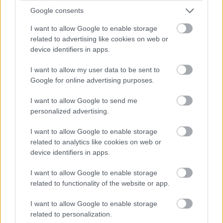
FORMA-1
Google consents
A Ferrari olyan útra lépett amely
évekre meghatározhatja a sikerét
I want to allow Google to enable storage
related to advertising like cookies on web or
device identifiers in apps.
FORMA-1
I want to allow my user data to be sent to
Meggondolta magát a McLaren
Max Verstappen átigazolásával
Google for online advertising purposes.
kapcsolatban
I want to allow Google to send me
personalized advertising.
I want to allow Google to enable storage
FORMA-1
Sergio Perez válthatja Carlos
related to analytics like cookies on web or
Sainzot a Williamsnél
device identifiers in apps.
I want to allow Google to enable storage
related to functionality of the website or app.
Az Auto Motor und Sport információi szerint a
I want to allow Google to enable storage
benzin hőmérséklete még 40 perccel a rajt előtt
related to personalization.