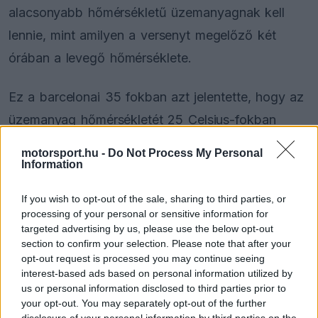
alacsonyabb hőmérsékletű üzemanyagnak kell
lennie, mint amilyen a versenyt megelőző két
órában a levegő hőmérséklete.
Ez a barcelonai 35 fokban azt jelentette, hogy az
üzemanyag hőmérsékletét 25 Celsius-fokban
határozták meg, ugyanakkor a hírek szerint a
motorsport.hu -
Do Not Process My Personal
Hondának állítólag mindig is gondot okozott a
Information
hajtóanyag lehűtése, így megküzdöttek vele a
If you wish to opt-out of the sale, sharing to third parties, or
katalán fővárosban is.
processing of your personal or sensitive information for
targeted advertising by us, please use the below opt-out
section to confirm your selection. Please note that after your
opt-out request is processed you may continue seeing
The media could not be loaded, either because
This
interest-based ads based on personal information utilized by
the server or network failed or because the format
us or personal information disclosed to third parties prior to
is
is not supported.
your opt-out. You may separately opt-out of the further
Video
disclosure of your personal information by third parties on the