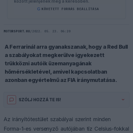
között jelenjenek meg a keresőben.
G
KÖVETETT FORRÁS BEÁLLÍTÁSA
MOTORSPORT.HU
/
2022. 05. 23. 06:20
A Ferrarinál arra gyanakszanak, hogy a Red Bull
a szabályokat megkerülve igyekezett
trükközni autóik üzemanyagának
hőmérsékletével, amivel kapcsolatban
azonban egyértelmű az FIA iránymutatása.
SZÓLJ HOZZÁ TE IS!
Az irányítótestület szabályai szerint minden
Forma-1-es versenyző autójában tíz Celsius-fokkal