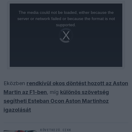
This
is
a
The media could not be loaded, either because the
modal
window.
server or network failed or because the format is not
supported.
Video
Player
is
loading.
Eközben
rendkívül okos döntést hozott az Aston
Martin az F1-ben
, míg
különös szövetség
segítheti Esteban Ocon Aston Martinhoz
igazolását
KÖVETKEZŐ CIKK