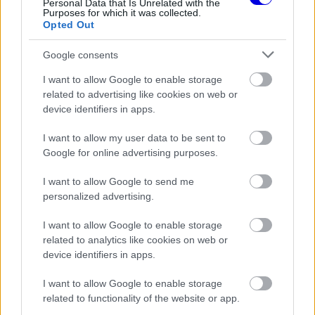
Personal Data that Is Unrelated with the
Purposes for which it was collected.
FORMA-1
Opted Out
Különös szövetség segítheti
Esteban Ocon Aston Martinhoz
igazolását
Google consents
I want to allow Google to enable storage
related to advertising like cookies on web or
device identifiers in apps.
FORMA-1
Max Verstappen érzelmes példával
szemléltette a család fontosságát
I want to allow my user data to be sent to
Google for online advertising purposes.
I want to allow Google to send me
personalized advertising.
„Látnunk kéne, hogy újra mosolyog, élveznie kell,
amit csinál. Nekem is volt hasonló időszakom a
I want to allow Google to enable storage
related to analytics like cookies on web or
Ferrarinál, amikor mindig történt valami rossz, és
device identifiers in apps.
emiatt nem tudsz rendesen koncentrálni, mert nem
I want to allow Google to enable storage
vagy elég nyugodt és boldog.”
related to functionality of the website or app.