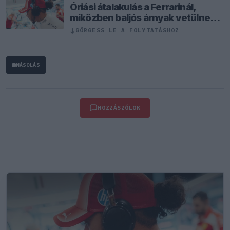
Óriási átalakulás a Ferrarinál,
miközben baljós árnyak vetülnek a
Holland Nagydíjra
↓
GÖRGESS LE A FOLYTATÁSHOZ
MÁSOLÁS
HOZZÁSZÓLOK