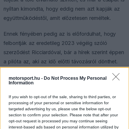
nyíltan kimondta, hogy eddig nem azt kapják az
együttműködéstől, amit előzetesen reméltek.
Ennek fényében pedig az is előfordulhat, hogy
felbontják az eredetileg 2023 végéig szóló
szerződést Ricciardóval, bár a hírek szerint éppen
a pilóta az, aki az idő előtti távozásról dönthet.
motorsport.hu -
Do Not Process My Personal
Information
The media could not be loaded, either because
This
the server or network failed or because the format
is
If you wish to opt-out of the sale, sharing to third parties, or
is not supported.
processing of your personal or sensitive information for
Video
a
Player
targeted advertising by us, please use the below opt-out
is
loading.
modal
section to confirm your selection. Please note that after your
opt-out request is processed you may continue seeing
window.
interest-based ads based on personal information utilized by