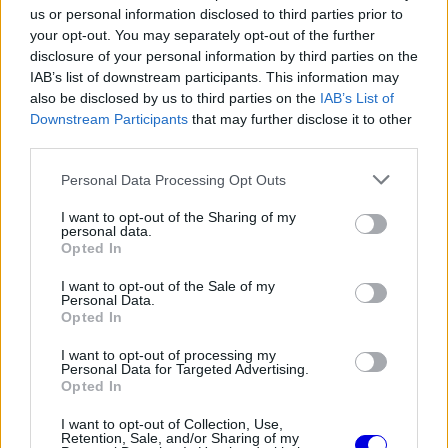
us or personal information disclosed to third parties prior to
your opt-out. You may separately opt-out of the further
disclosure of your personal information by third parties on the
IAB’s list of downstream participants. This information may
Most a korábbi bajnoki ezüstérmes, Massa is
also be disclosed by us to third parties on the
IAB’s List of
bekapcsolódott a beszélgetésbe, és az
F1TV
-nek
Downstream Participants
that may further disclose it to other
third parties.
elmondta, hogy szerinte Ricciardónak muszáj
Please note that this website/app uses one or more Google
Personal Data Processing Opt Outs
lenne újra élveznie, amit csinál, ha ismét
services and may gather and store information including but
erősebben szeretne teljesíteni.
not limited to your visit or usage behaviour. You may click to
I want to opt-out of the Sharing of my
personal data.
grant or deny consent to Google and its third-party tags to
Opted In
use your data for below specified purposes in below Google
EZEKET IS AJÁNLJUK
consent section.
I want to opt-out of the Sale of my
Personal Data.
Opted In
FORMA-1
I want to opt-out of processing my
Rendkívül okos döntést hozott az
Personal Data for Targeted Advertising.
Aston Martin az F1-ben
Opted In
I want to opt-out of Collection, Use,
Retention, Sale, and/or Sharing of my