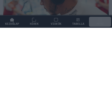
KEZDŐLAP
HÍREK
VIDEÓK
TABELLA
MENÜ
FORMA-1
/
FERRARI
Óriási átalakulás a Ferrarinál,
miközben baljós árnyak vetülnek a
Holland Nagydíjra
Damon Hill szerint Lewis Hamilton érkezése új
lendületet adott az olasz csapatnak, miközben a
mezőnyben több fontos kérdés is nyitott maradt.
0
KISS SÁNDOR
25 P