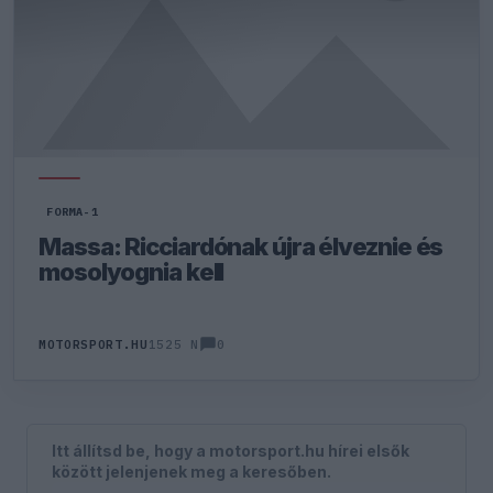
FORMA-1
Massa: Ricciardónak újra élveznie és
mosolyognia kell
0
MOTORSPORT.HU
1525 N
Itt állítsd be, hogy a motorsport.hu hírei elsők
között jelenjenek meg a keresőben.