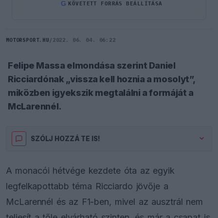
G
KÖVETETT FORRÁS BEÁLLÍTÁSA
MOTORSPORT.HU
/
2022. 06. 04. 06:22
Felipe Massa elmondása szerint Daniel
Ricciardónak „vissza kell hoznia a mosolyt”,
miközben igyekszik megtalálni a formáját a
McLarennél.
SZÓLJ HOZZÁ TE IS!
A monacói hétvége kezdete óta az egyik
legfelkapottabb téma Ricciardo jövője a
McLarennél és az F1-ben, mivel az ausztrál nem
teljesít a tőle elvárható szinten, és már a csapat is