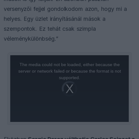
versenyzői fejjel gondolkodom azon, hogy mi a
helyes. Egy üzlet irányításánál mások a
szempontok. Ez tehát csak szimpla
véleménykülönbség.”
This
is
a
The media could not be loaded, either because the
modal
window.
server or network failed or because the format is not
supported.
Video
Player
is
loading.