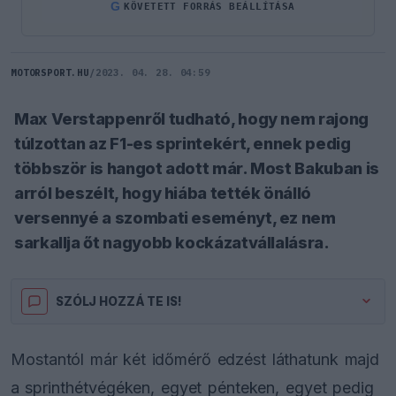
G
KÖVETETT FORRÁS BEÁLLÍTÁSA
MOTORSPORT.HU
/
2023. 04. 28. 04:59
Max Verstappenről tudható, hogy nem rajong
túlzottan az F1-es sprintekért, ennek pedig
többször is hangot adott már. Most Bakuban is
arról beszélt, hogy hiába tették önálló
versennyé a szombati eseményt, ez nem
sarkallja őt nagyobb kockázatvállalásra.
SZÓLJ HOZZÁ TE IS!
Mostantól már két időmérő edzést láthatunk majd
a sprinthétvégéken, egyet pénteken, egyet pedig