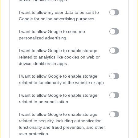
I want to allow my user data to be sent to
EZEKET IS AJÁNLJUK
Google for online advertising purposes.
I want to allow Google to send me
FORMA-1
personalized advertising.
Sergio Perez válthatja Carlos
Sainzot a Williamsnél
I want to allow Google to enable storage
related to analytics like cookies on web or
device identifiers in apps.
FORMA-1
I want to allow Google to enable storage
A Ferrari olyan útra lépett amely
related to functionality of the website or app.
évekre meghatározhatja a sikerét
I want to allow Google to enable storage
related to personalization.
FORMA-1
A B-konstrukció csak a kezdet
I want to allow Google to enable storage
volt, agresszív fejlesztési rohamot
related to security, including authentication
indít az Aston Martin
functionality and fraud prevention, and other
user protection.