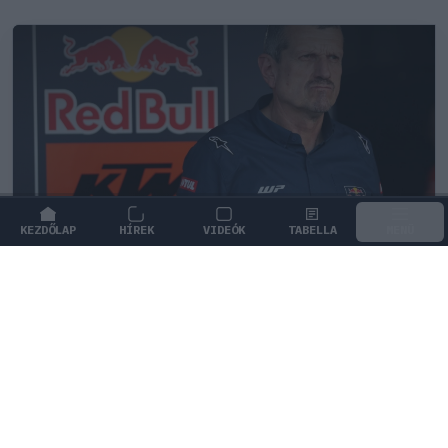
KEZDŐLAP
HÍREK
VIDEÓK
TABELLA
MENÜ
FORMA-1
/
MERCEDES
Kemény kritika érte George Russellt,
Günther Steiner szerint mintha egy
Cadillacben ülne
Günther Steiner éles bírálattal illette George Russellt,
aki messze elmarad csapattársa mögött az idei
szezonban.