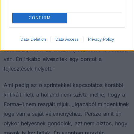
„Most már persze kicsivel több a rizikó az
CONFIRM
időmérővel. Ha azonban megnézzük magát a
sprintfutamot, szerintem ugyanakkora lesz a
Data Deletion
Data Access
Privacy Policy
kockázat, mert nem akarsz kárt okozni az
autódban, mivel az annak fejlesztésére is hatással
van. Én inkább elveszítek egy pontot a
fejlesztések helyett.”
Ami pedig az ő sprintekkel kapcsolatos korábbi
kritikáit illeti, a holland nem szívta mellre, hogy a
Forma–1 nem reagált rájuk. „Igazából mindenkinek
joga van a saját véleményéhez. Persze amit én
olykor helyesnek gondolok, azt nem biztos, hogy
mások is így látják. Én azonban pusztán