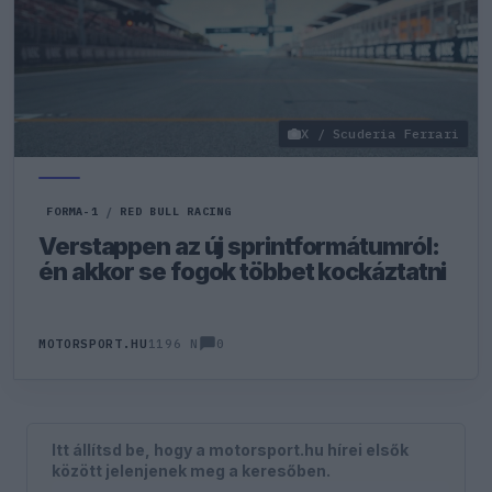
X / Scuderia Ferrari
FORMA-1
/
RED BULL RACING
Verstappen az új sprintformátumról:
én akkor se fogok többet kockáztatni
0
MOTORSPORT.HU
1196 N
Itt állítsd be, hogy a motorsport.hu hírei elsők
között jelenjenek meg a keresőben.