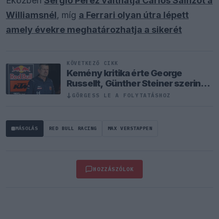
Eközben
Sergio Perez válthatja Carlos Sainzot a
Williamsnél
, míg
a Ferrari olyan útra lépett
amely évekre meghatározhatja a sikerét
KÖVETKEZŐ CIKK
Kemény kritika érte George
Russellt, Günther Steiner szerint
mintha egy Cadillacben ülne
↓
GÖRGESS LE A FOLYTATÁSHOZ
MÁSOLÁS
RED BULL RACING
MAX VERSTAPPEN
HOZZÁSZÓLOK