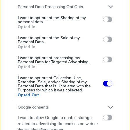
Please note that this website/app uses one or more Google
Personal Data Processing Opt Outs
The media could not be loaded, either because
This
services and may gather and store information including but
the server or network failed or because the format
not limited to your visit or usage behaviour. You may click to
I want to opt-out of the Sharing of my
is
personal data.
is not supported.
grant or deny consent to Google and its third-party tags to
Opted In
Video
a
use your data for below specified purposes in below Google
Player
is
consent section.
loading.
I want to opt-out of the Sale of my
modal
Personal Data.
Opted In
window.
I want to opt-out of processing my
Personal Data for Targeted Advertising.
Opted In
I want to opt-out of Collection, Use,
Verstappen ugyanakkor kijelentette, ő ennek
Retention, Sale, and/or Sharing of my
Personal Data that Is Unrelated with the
ellenére sem lesz bevállalósabb. Ennek pedig az
Purposes for which it was collected.
Opted Out
az oka, hogy ha összetöri az autót egy
balesetben, akkor a csapatnak sokat kell költenie
Google consents
a javításokra, a költségsapka idejében pedig
I want to allow Google to enable storage
related to advertising like cookies on web or
minden egyes dollárnak jelentősége lehet.
device identifiers in apps.