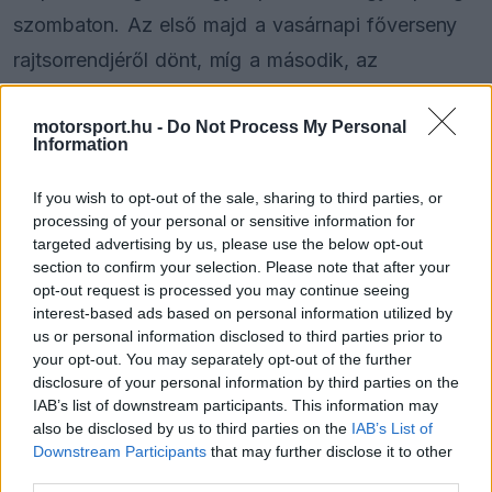
szombaton. Az első majd a vasárnapi főverseny
rajtsorrendjéről dönt, míg a második, az
úgynevezett sprintkvalifikáció pedig a szombat
motorsport.hu -
Do Not Process My Personal
délutáni sprintverseny rajtfelállásáról.
Information
Ezen módosításokra részben azért került sor, mert
If you wish to opt-out of the sale, sharing to third parties, or
processing of your personal or sensitive information for
a versenyzők alapvetően nem akartak túl nagy
targeted advertising by us, please use the below opt-out
kockázatot vállalni, hiszen tudták, hogy ha hibát
section to confirm your selection. Please note that after your
opt-out request is processed you may continue seeing
vétenek, akkor ugrott a jó vasárnapi szereplés
interest-based ads based on personal information utilized by
lehetősége. Ez most lényegében megszűnt azzal,
us or personal information disclosed to third parties prior to
your opt-out. You may separately opt-out of the further
hogy a sprint egy önálló viadal lett, ahol az első
disclosure of your personal information by third parties on the
nyolc kap pontokat, de a végeredmény nem
IAB’s list of downstream participants. This information may
also be disclosed by us to third parties on the
IAB’s List of
befolyásol semmi mást.
Downstream Participants
that may further disclose it to other
third parties.