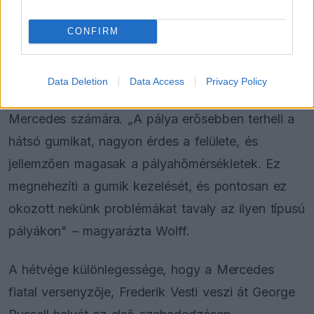
FORMA-1
Reagált az Audi a Sainz és Piastri
CONFIRM
leigazolásáról szóló hírekre
Data Deletion
Data Access
Privacy Policy
Ez a pálya különleges kihívásokat tartogat a
Mercedes számára. „A pálya erősebben terheli a
hátsó gumikat, nagyon érdes a felülete, és
jellemzően magasak a pályahőmérsékletek. Ez
megnehezíti a gumik kezelését, és pontosan ez
okozott nekünk problémákat tavaly az ilyen típusú
pályákon" – magyarázta Wolff.
A hétvége különlegessége, hogy a Mercedes
fiatal versenyzője, Frederik Vesti veszi át George