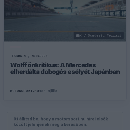
X / Scuderia Ferrari
FORMA-1
/
MERCEDES
Wolff önkritikus: A Mercedes
elherdálta dobogós esélyét Japánban
0
MOTORSPORT.HU
488 N
Itt állítsd be, hogy a motorsport.hu hírei elsők
között jelenjenek meg a keresőben.