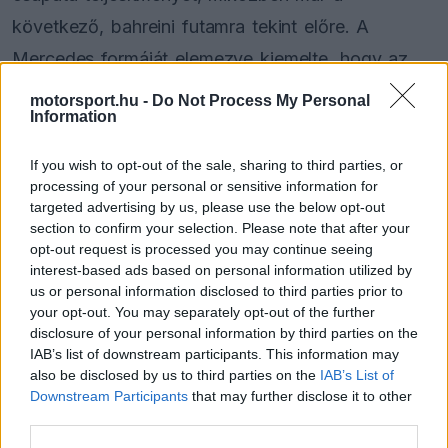
következő, bahreini futamra tekint előre. A
Mercedes formáját elemezve kiemelte, hogy az
edzéseken mutatott jó tempójukat nem tudták
motorsport.hu -
Do Not Process My Personal
Information
kamatoztatni az időmérőn, ami jelentősen
csökkentette esélyeiket a vasárnapi jó
If you wish to opt-out of the sale, sharing to third parties, or
eredményre.
processing of your personal or sensitive information for
targeted advertising by us, please use the below opt-out
section to confirm your selection. Please note that after your
„Japán egy olyan eset volt, ahol felmerül a
opt-out request is processed you may continue seeing
interest-based ads based on personal information utilized by
kérdés: mi lehetett volna? Az edzéseken jó
us or personal information disclosed to third parties prior to
tempót mutattunk, de ezt nem tudtuk átmenteni
your opt-out. You may separately opt-out of the further
disclosure of your personal information by third parties on the
az időmérőre. Szuzukában nehéz előzni, és mivel
IAB’s list of downstream participants. This information may
egyértelműen az egykiállásos stratégia működött,
also be disclosed by us to third parties on the
IAB’s List of
Downstream Participants
that may further disclose it to other
kevés lehetőség adódott az előrelépésre" -
third parties.
nyilatkozta az osztrák szakember.