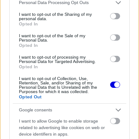
Please note that this website/app uses one or more Google
Personal Data Processing Opt Outs
services and may gather and store information including but
not limited to your visit or usage behaviour. You may click to
I want to opt-out of the Sharing of my
personal data.
grant or deny consent to Google and its third-party tags to
The media could not be loaded, either because
This
Opted In
use your data for below specified purposes in below Google
the server or network failed or because the format
is
consent section.
is not supported.
I want to opt-out of the Sale of my
Personal Data.
Video
a
Player
Opted In
is
loading.
modal
I want to opt-out of processing my
Personal Data for Targeted Advertising.
window.
Opted In
I want to opt-out of Collection, Use,
Retention, Sale, and/or Sharing of my
Personal Data that Is Unrelated with the
Purposes for which it was collected.
Az elszalasztott lehetőségek ellenére Wolff
Opted Out
bizakodó a csapat teljesítményét illetően.
Google consents
Hangsúlyozta, hogy az autó ismét megmutatta
I want to allow Google to enable storage
valódi potenciálját, és jobb kivitelezéssel akár
related to advertising like cookies on web or
device identifiers in apps.
dobogós helyezés is elérhető lett volna. A