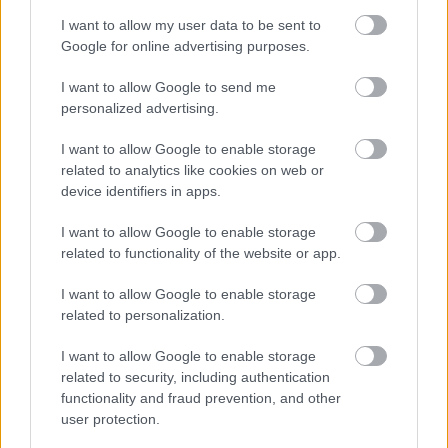
Mercedes
a következő, bahreini
I want to allow my user data to be sent to
Google for online advertising purposes.
versenyhétvégén próbálja majd kijavítani a
Japánban elkövetett hibákat.
I want to allow Google to send me
personalized advertising.
EZEKET IS AJÁNLJUK
I want to allow Google to enable storage
related to analytics like cookies on web or
device identifiers in apps.
FORMA-1
Adrian Newey megtörte a csendet
I want to allow Google to enable storage
Christian Horner érkezéséről
related to functionality of the website or app.
I want to allow Google to enable storage
related to personalization.
FORMA-1
Schumacher különleges jogai miatt
I want to allow Google to enable storage
nem maradhatott a korábbi
related to security, including authentication
Ferrari-pilótapáros
functionality and fraud prevention, and other
user protection.