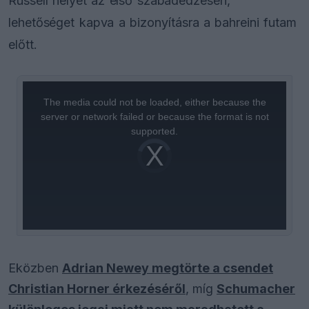
Russell helyét az első szabadedzésen,
lehetőséget kapva a bizonyításra a bahreini futam
előtt.
This
is
a
The media could not be loaded, either because the
modal
window.
server or network failed or because the format is not
supported.
Video
Player
is
loading.
Eközben
Adrian Newey megtörte a csendet
Christian Horner érkezéséről
, míg
Schumacher