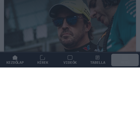
KEZDŐLAP
HÍREK
VIDEÓK
TABELLA
MENÜ
FORMA-1
/
RACING BULLS
A rejtett képesség, ami miatt Alonso
még mindig a legjobbak között van
Alan Permane elárulta, mi teszi Fernando Alonsót az
egyik legteljesebb versenyzővé a Forma–1-es
mezőnyben.