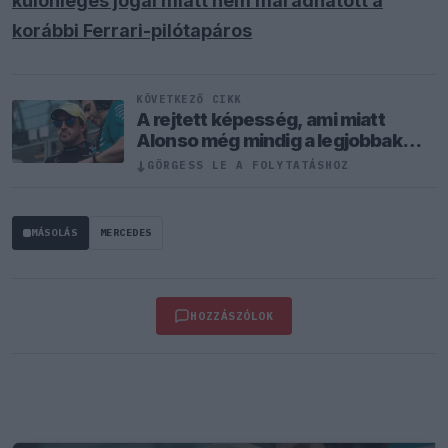
különleges jogai miatt nem maradhatott a
korábbi Ferrari-pilótapáros
KÖVETKEZŐ CIKK
A rejtett képesség, ami miatt
Alonso még mindig a legjobbak
között van
↓
GÖRGESS LE A FOLYTATÁSHOZ
MÁSOLÁS
MERCEDES
HOZZÁSZÓLOK