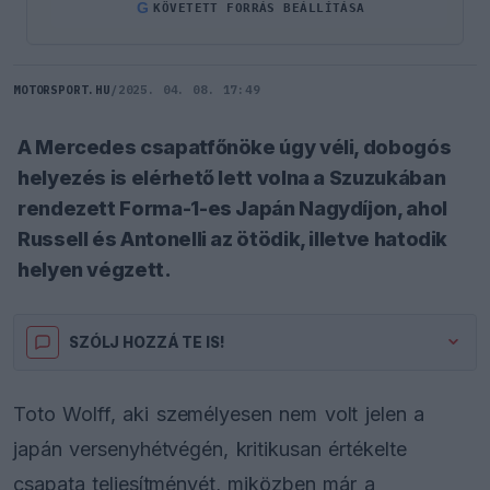
G
KÖVETETT FORRÁS BEÁLLÍTÁSA
MOTORSPORT.HU
/
2025. 04. 08. 17:49
A Mercedes csapatfőnöke úgy véli, dobogós
helyezés is elérhető lett volna a Szuzukában
rendezett Forma-1-es Japán Nagydíjon, ahol
Russell és Antonelli az ötödik, illetve hatodik
helyen végzett.
SZÓLJ HOZZÁ TE IS!
Toto Wolff, aki személyesen nem volt jelen a
japán versenyhétvégén, kritikusan értékelte
csapata teljesítményét, miközben már a