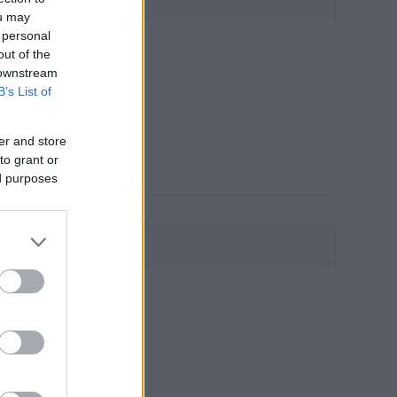
ou may
 personal
out of the
 downstream
B’s List of
er and store
to grant or
ed purposes
HIRDETÉS