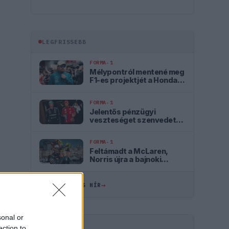
LEGFRISSEBB
FORMA-1
Mélypontról mentené meg
F1-es projektjét a Honda a
sokkoló szezonkezdés
után
FORMA-1
Jelentős pénzügyi
veszteséget szenvedett
el a Forma–1 a törölt
futamok miatt
FORMA-1
Feltámadt a McLaren,
Norris újra a bajnoki
címért küzd
→
ÖSSZES FRISS HÍR
sonal or
ection to
HIRDETÉS