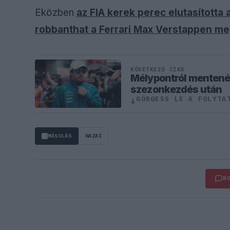
Eközben
az FIA kerek perec elutasította 
robbanthat a Ferrari Max Verstappen m
KÖVETKEZŐ CIKK
Mélypontról mentené 
szezonkezdés után
GÖRGESS LE A FOLYTA
↓
MÁSOLÁS
HAZAI
H