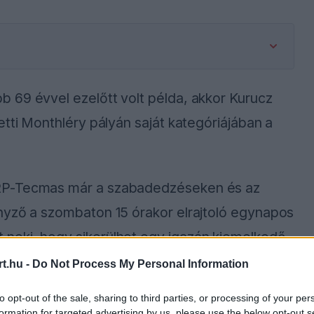
 69 évvel ezelőtt volt példa, akkor Kurucz
etti Monthléry pályán saját kategóriájában a
MRP-Tecmas már a szabadedzéseken és az
nyző a szombaton 15 órakor elrajtoló egynapos
neki, hogy sikerülhet egy igazán kiemelkedő
t.hu -
Do Not Process My Personal Information
to opt-out of the sale, sharing to third parties, or processing of your per
formation for targeted advertising by us, please use the below opt-out s