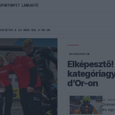
SPORTOK
PIT LANE
AUTÓ
AGYŐZTES A 24 ÓRÁS BOL D’OR-ON
MOTORSPORTOK
Elképesztő!
kategóriagy
d’Or-on
NE HAGY
Drámai
és egy