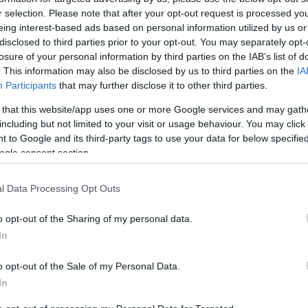
ause the server or network failed or because the
r selection. Please note that after your opt-out request is processed y
s not supported.
eing interest-based ads based on personal information utilized by us or
disclosed to third parties prior to your opt-out. You may separately opt-
losure of your personal information by third parties on the IAB’s list of
. This information may also be disclosed by us to third parties on the
IA
Participants
that may further disclose it to other third parties.
Video
 that this website/app uses one or more Google services and may gath
Player
is
including but not limited to your visit or usage behaviour. You may click 
loading.
 to Google and its third-party tags to use your data for below specifi
ogle consent section.
l Data Processing Opt Outs
o opt-out of the Sharing of my personal data.
In
o opt-out of the Sale of my Personal Data.
is indult már a Bol d'Or-on, volt ötödik és
In