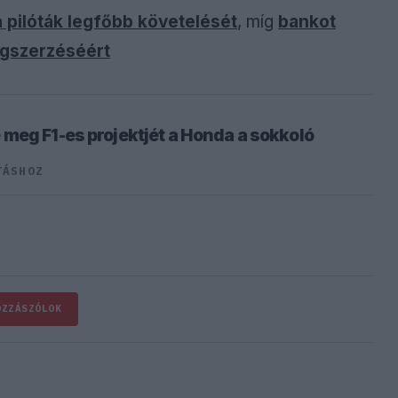
a pilóták legfőbb követelését
, míg
bankot
egszerzéséért
meg F1-es projektjét a Honda a sokkoló
TÁSHOZ
OZZÁSZÓLOK