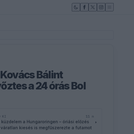
 Kovács Bálint
őztes a 24 órás Bol
11 n
D KI
 küzdelem a Hungaroringen – óriási előzés
 váratlan kiesés is megfűszerezte a futamot