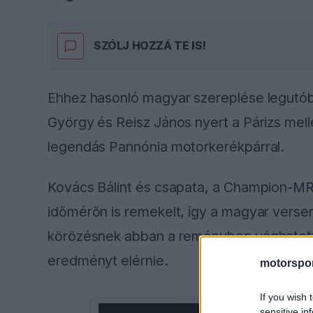
SZÓLJ HOZZÁ TE IS!
Ehhez hasonló magyar szereplése legutóbb
György és Reisz János nyert a Párizs mell
legendás Pannónia motorkerékpárral.
Kovács Bálint és csapata, a Champion-
időmérőn is remekelt, így a magyar verse
körözésnek abban a reményben vághatott 
eredményt elérnie.
motorspor
If you wish 
sensitive in