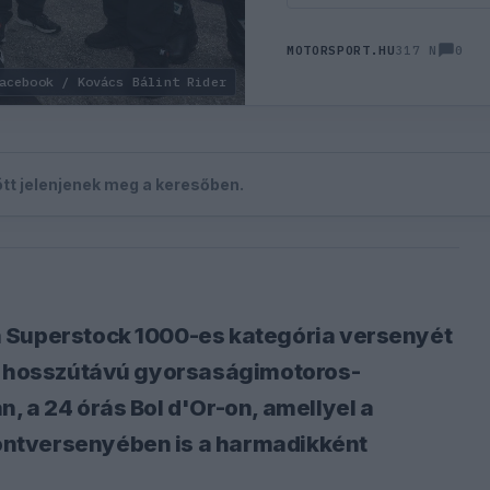
0
MOTORSPORT.HU
317 N
acebook / Kovács Bálint Rider
zött jelenjenek meg a keresőben.
a Superstock 1000-es kategória versenyét
 a hosszútávú gyorsaságimotoros-
, a 24 órás Bol d'Or-on, amellyel a
ntversenyében is a harmadikként