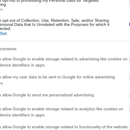
er sem sikerült végeznie. Az idei idényzárón
to opt-out of processing my Personal Data for Targeted
ing.
egóriagyőzelem és az összetett harmadik hely
In
atnak több műszaki problémát is le kellett
o opt-out of Collection, Use, Retention, Sale, and/or Sharing
ersonal Data that Is Unrelated with the Purposes for which it
lected.
Out
consents
o allow Google to enable storage related to advertising like cookies on
evice identifiers in apps.
o allow my user data to be sent to Google for online advertising
s.
to allow Google to send me personalized advertising.
o allow Google to enable storage related to analytics like cookies on
evice identifiers in apps.
FORMA-1
that a Ferrari Max
Antonelli elárulta a legfontosabb
megszerzéséért
leckét, amit Hamiltontól és
o allow Google to enable storage related to functionality of the website