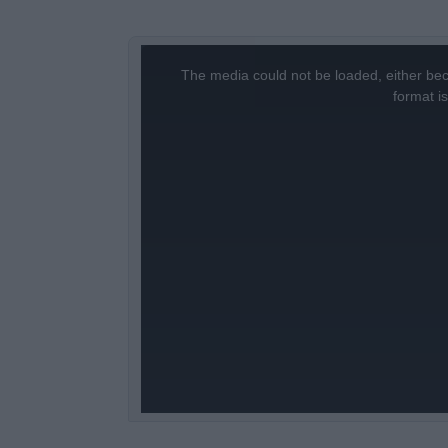
This
is
a
The media could not be loaded, either bec
modal
window.
format i