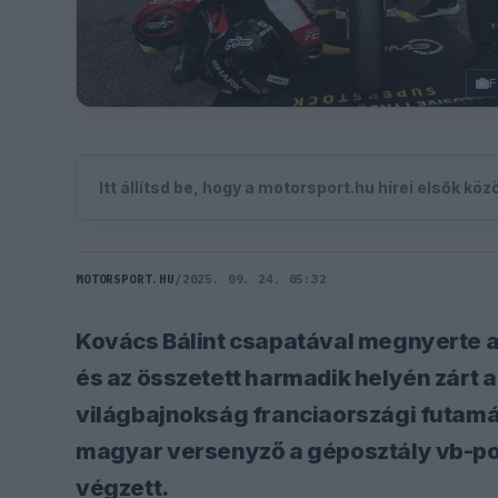
F
Itt állítsd be, hogy a motorsport.hu hírei elsők kö
MOTORSPORT.HU
/
2025. 09. 24. 05:32
Kovács Bálint csapatával megnyerte 
és az összetett harmadik helyén zárt
világbajnokság franciaországi futamán
magyar versenyző a géposztály vb-po
végzett.