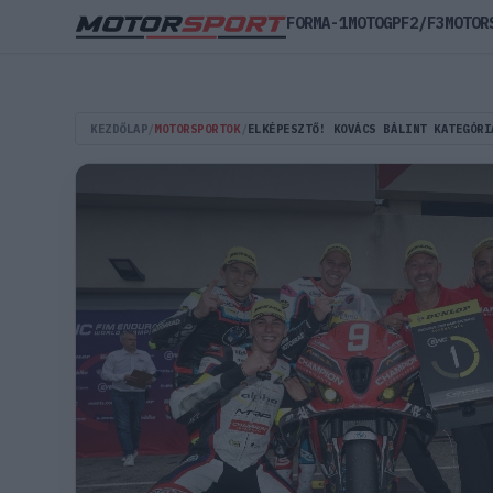
FORMA-1
MOTOGP
F2/F3
MOTOR
KEZDŐLAP
/
MOTORSPORTOK
/
ELKÉPESZTŐ! KOVÁCS BÁLINT KATEGÓRI