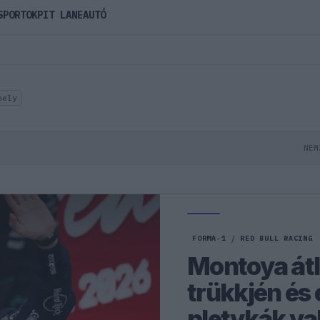
SPORTOK
PIT LANE
AUTÓ
hely
NEM
FORMA-1
/
RED BULL RACING
Montoya átl
trükkjén és 
pletykák va