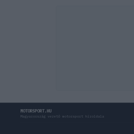
MOTORSPORT.HU
Magyarország vezető motorsport híroldala