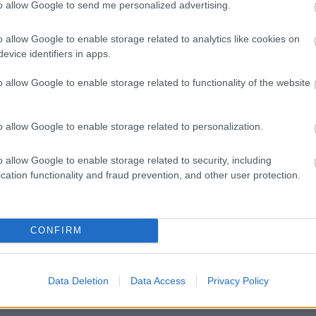
to allow Google to send me personalized advertising.
1 N
re elárulta, elhagyja-e a Forma-1-et
o allow Google to enable storage related to analytics like cookies on
evice identifiers in apps.
a távozásával kapcsolatos pletykákat, és reagált Fernando Alonso gondolata
o allow Google to enable storage related to functionality of the website
o allow Google to enable storage related to personalization.
1 N
alakulás nehezíti Max Verstappen helyzetét a Red Bull
o allow Google to enable storage related to security, including
Red Bull működése, a bürokratikus vállalati struktúra pedig egyre nagyobb
cation functionality and fraud prevention, and other user protection.
l.
CONFIRM
2 N
stappen a szabályok határán autózva nehezíti a bírók
Data Deletion
Data Access
Privacy Policy
ető holland pilóta folyamatosan feladja a leckét az FIA versenybíróinak.