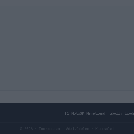
F1
MotoGP
Menetrend
Tabella
Ered
© 2026 •
Impresszum
•
Adatvédelem
•
Kapcsolat