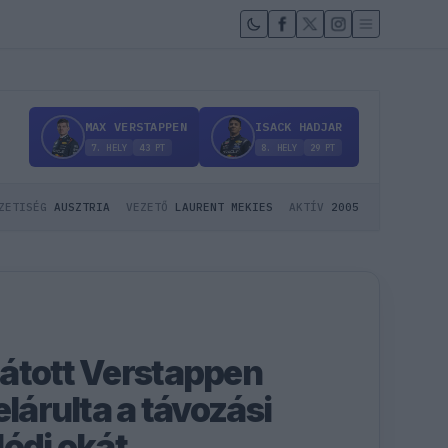
MAX VERSTAPPEN
ISACK HADJAR
7.
HELY
43
PT
8.
HELY
29
PT
ZETISÉG
AUSZTRIA
VEZETŐ
LAURENT MEKIES
AKTÍV
2005
átott Verstappen
elárulta a távozási
lódi okát