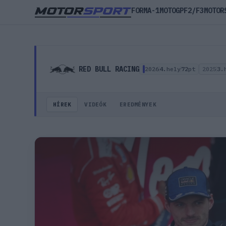
FORMA-1
MOTOGP
F2/F3
MOTOR
Red Bull Racing – csapat profil, hírek, történelem
RED BULL RACING
2026
4.
hely
72
pt
2025
3.
HÍREK
VIDEÓK
EREDMÉNYEK