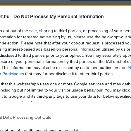
t.hu -
Do Not Process My Personal Information
to opt-out of the sale, sharing to third parties, or processing of your per
formation for targeted advertising by us, please use the below opt-out s
r selection. Please note that after your opt-out request is processed y
19Ó
eing interest-based ads based on personal information utilized by us or
orozatban köthet ki Max Verstappen
disclosed to third parties prior to your opt-out. You may separately opt-
onosa megerősítette, hogy egyeztetéseket folytattak a holland pilóta NASC
losure of your personal information by third parties on the IAB’s list of
. This information may also be disclosed by us to third parties on the
IA
Participants
that may further disclose it to other third parties.
 that this website/app uses one or more Google services and may gath
including but not limited to your visit or usage behaviour. You may click 
22Ó
 to Google and its third-party tags to use your data for below specifi
aját dolgát nehezíti meg a Red Bullnál
ogle consent section.
szerint Max Verstappen túlvezeti az autót, ami csak tovább nehezíti a csapat
l Data Processing Opt Outs
o opt-out of the Sharing of my personal data.