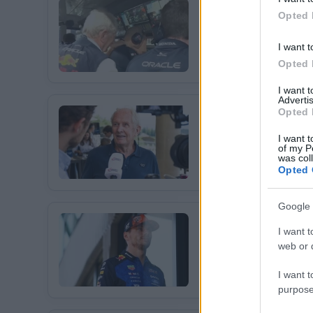
FORMA-1
RED BULL RACING
Opted 
Megdöbbentő okok 
Helmut Marko komoly összeg
I want t
távozásáról.
Opted 
I want 
Advertis
Opted 
FORMA-1
RED BULL RACING
Súlyos eurómilliók
I want t
of my P
Megdöbbentő részletek szi
was col
alkuról.
Opted 
Google 
FORMA-1
RED BULL RACING
I want t
Különleges engedm
web or d
Max Verstappen nyíltan bes
versenyzési lehetőségeiről.
I want t
purpose