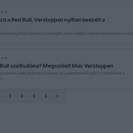
2 N
üzd a Red Bull, Verstappen nyíltan beszélt a
ed Bull legfőbb feladata a hétvégék során fellépő teljesítményvesztés orvosl
2 N
 Bull széthullása? Megszólalt Max Verstappen
talanok a Red Bull hanyatlásáról és újjáépítéséről szóló híresztelések a
n.
3
4
5
6