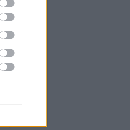
ira
nál
9