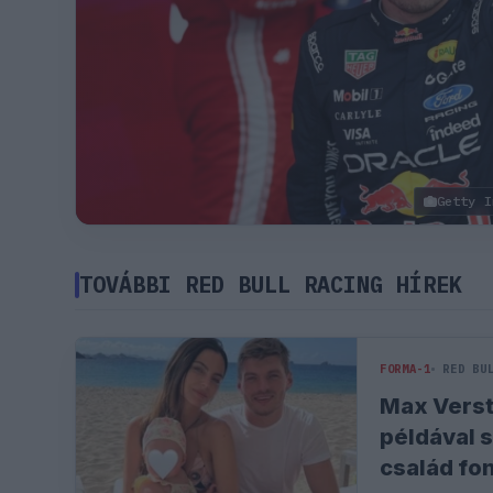
Getty I
TOVÁBBI RED BULL RACING HÍREK
FORMA-1
RED BU
Max Vers
példával 
család fo