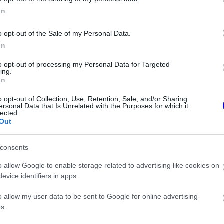
23Ó
In
miatt nem beszélhet a távozásáról Helmut Marko
et kapott a Red Bulltól, ám cserébe szigorú hallgatást kellett fogadnia a
o opt-out of the Sale of my Personal Data.
In
to opt-out of processing my Personal Data for Targeted
ing.
In
1 N
ért hallgat a Red Bull legendás szakembere
o opt-out of Collection, Use, Retention, Sale, and/or Sharing
ersonal Data that Is Unrelated with the Purposes for which it
várogtak ki Helmut Marko távozásáról és a háttérben megkötött hallgatási
lected.
Out
consents
1 N
o allow Google to enable storage related to advertising like cookies on
ényt kapott a Red Bulltól Max Verstappen
evice identifiers in apps.
zélt a Laurent Mekieshez fűződő kapcsolatáról és a Forma–1-en kívüli
o allow my user data to be sent to Google for online advertising
s.