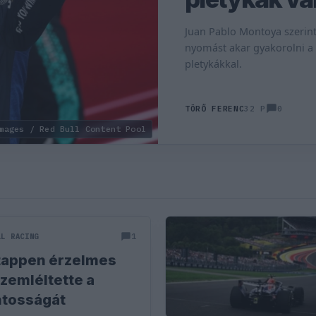
Juan Pablo Montoya szerin
nyomást akar gyakorolni a 
pletykákkal.
0
TÖRŐ FERENC
32 P
mages / Red Bull Content Pool
1
LL RACING
tappen érzelmes
szemléltette a
ntosságát