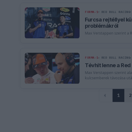
FORMA-1
RED BULL RACING
Furcsa rejtéllyel k
problémákról
Max Verstappen szerint a R
FORMA-1
RED BULL RACING
Tévhit lenne a Red
Max Verstappen szerint alap
kulcsemberek távozása utá
1
2