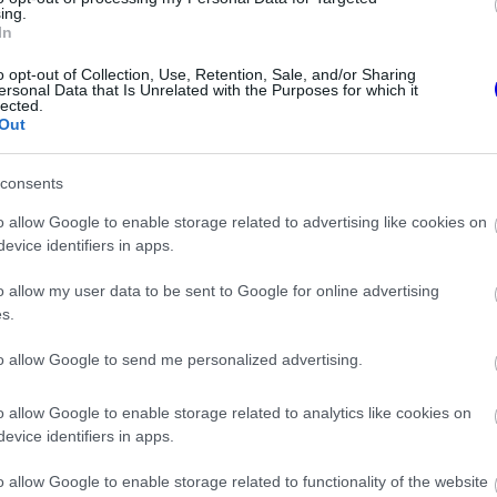
ing.
ett Yas Marina pálya 2009-ben debütált az F1-es
In
atáson ment keresztül a versenyzés javítása
ltozott, mely most már sokkal nagyobb ívű.
o opt-out of Collection, Use, Retention, Sale, and/or Sharing
ersonal Data that Is Unrelated with the Purposes for which it
erül sor, és ez volt az első helyszín, amely
lected.
futam végén minden évben egy lenyűgöző
Out
ékezetesebbé teszi a hétvégét.
KÖRREKORD
1:25.637 -
consents
látogatnak utoljára, a zárófutam pedig mindig
n és Lewis Hamilton 2021-es, kiélezett, utolsó
o allow Google to enable storage related to advertising like cookies on
evice identifiers in apps.
o allow my user data to be sent to Google for online advertising
s.
to allow Google to send me personalized advertising.
o allow Google to enable storage related to analytics like cookies on
evice identifiers in apps.
o allow Google to enable storage related to functionality of the website
ndezhetik meg a Forma–1 szezonzáróját