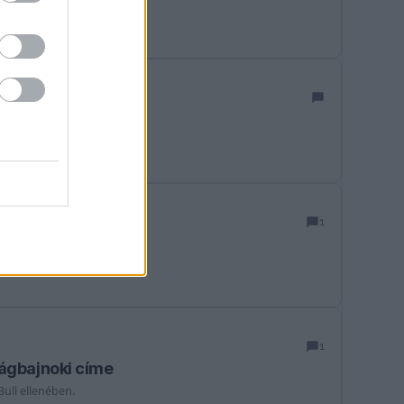
nzáró futamnak.
i a helyzetet
a sportágnak.
1
essé vált a szezon végén.
1
ilágbajnoki címe
ull ellenében.