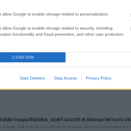
agydíj esetleges törlése miatt december elején Imola adhat otthont a szezo
o allow Google to enable storage related to personalization.
o allow Google to enable storage related to security, including
cation functionality and fraud prevention, and other user protection.
at az F1-es naptár, duplázás és bugró helyszín menthet
l az F1-es versenynaptár, Portugália és egy duplázás is mentőövet jelenthet 
CONFIRM
Data Deletion
Data Access
Privacy Policy
ülhetnek veszélybe, nagy a feszültség a Forma–1-ben
eszült helyzet miatt az Abu-Dzabi és a Katari Nagydíj megrendezése is kérdés
korábbi csapatfőnöke, ezért úszott el Alonso ferraris v
a, hogyan nyílt esélyük a bajnoki címre Fernando Alonsóval a domináns Red B