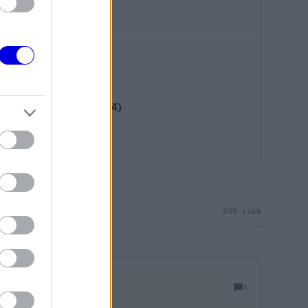
 Kevin Magnussen (2024)
355 cikk
3