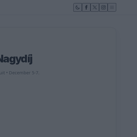
Nagydíj
cuit • December 5-7.