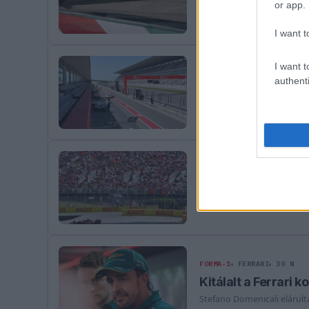
or app.
A Katari és az Abu-Dzabi N
I want t
I want t
FORMA-1
16 N
authenti
Teljesen felborulh
Komoly változások előtt ál
FORMA-1
MERCEDES
21 N
Újabb futamok ker
A Közel-Keleten uralkodó f
FORMA-1
FERRARI
30 N
Kitálalt a Ferrari 
Stefano Domenicali elárult