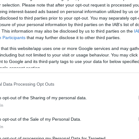
r selection. Please note that after your opt-out request is processed y
eing interest-based ads based on personal information utilized by us or
disclosed to third parties prior to your opt-out. You may separately opt-
losure of your personal information by third parties on the IAB’s list of
. This information may also be disclosed by us to third parties on the
IA
Participants
that may further disclose it to other third parties.
 that this website/app uses one or more Google services and may gath
including but not limited to your visit or usage behaviour. You may click 
 to Google and its third-party tags to use your data for below specifi
ELSŐ FUTAM
ogle consent section.
2009
l Data Processing Opt Outs
o opt-out of the Sharing of my personal data.
In
o opt-out of the Sale of my Personal Data.
PÁLYA HOSSZA
In
5.281 k
to opt-out of processing my Personal Data for Targeted