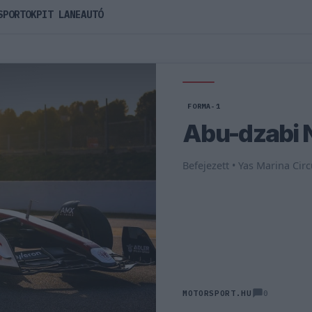
SPORTOK
PIT LANE
AUTÓ
FORMA-1
Abu-dzabi 
Befejezett • Yas Marina Cir
0
MOTORSPORT.HU