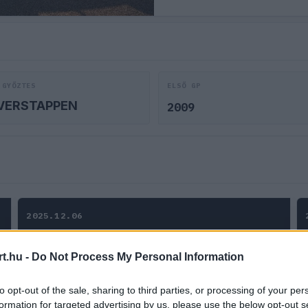
 GYŐZTES
ELSŐ GP
VERSTAPPEN
2009
2025.12.06
HARMADIK SZABADEDZÉS
10:30
t.hu -
Do Not Process My Personal Information
to opt-out of the sale, sharing to third parties, or processing of your per
IDŐMÉRŐ
14:00
formation for targeted advertising by us, please use the below opt-out s