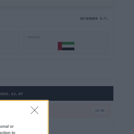
DECEMBER 5-7.
ORSZÁG
2025.12.07
FUTAM
13:00
sonal or
ection to