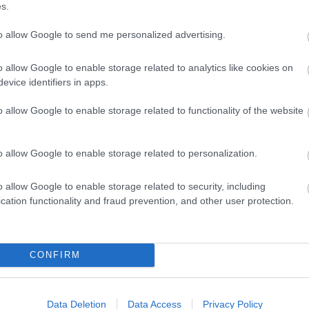
s.
ronavírus-járvány ezt a helyszínt is érintette,
KÖRREKORD
to allow Google to send me personalized advertising.
1:19.813 -
acher rendelkezik, szám szerint néggyel, míg a
om ausztrál elsőséggel. A konstruktőrök között
o allow Google to enable storage related to analytics like cookies on
evice identifiers in apps.
o allow Google to enable storage related to functionality of the website
o allow Google to enable storage related to personalization.
o allow Google to enable storage related to security, including
cation functionality and fraud prevention, and other user protection.
lyek után élesedik a nyomás az Audin
bosszantónak tartja, hogy az Audi az ausztrál szezonnyitó óta egyetlen árva
CONFIRM
Data Deletion
Data Access
Privacy Policy