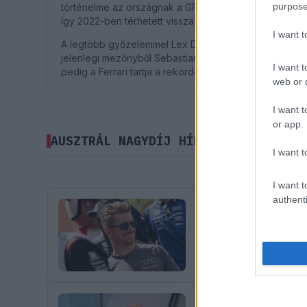
purpose
történelme az országnak a GP-versenyzések terén. A ko
így 2022-ben térhetett vissza a Forma-1-es naptárba.
I want 
A legtöbb győzelemmel Lex Davison és Michael Schum
jelenlegi mezőnyből Sebastian Vettel dicsekedhet hár
I want t
pedig a Ferrari tartja a rekordot.
web or d
I want t
or app.
AUSZTRÁL NAGYDÍJ HÍREK
I want t
I want t
authenti
FORMA-1
AUDI
34 N
A sorozatos 11. he
Nico Hülkenberg felettébb 