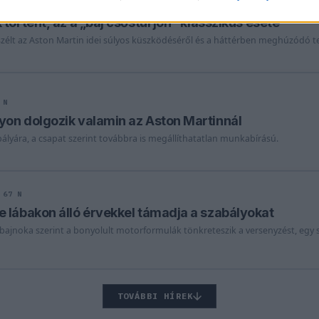
 N
örtént, az a „baj csőstül jön” klasszikus esete
élt az Aston Martin idei súlyos küszködéséről és a háttérben meghúzódó te
 N
on dolgozik valamin az Aston Martinnál
pályára, a csapat szerint továbbra is megállíthatatlan munkabírású.
67 N
 lábakon álló érvekkel támadja a szabályokat
gbajnoka szerint a bonyolult motorformulák tönkreteszik a versenyzést, egy
TOVÁBBI HÍREK