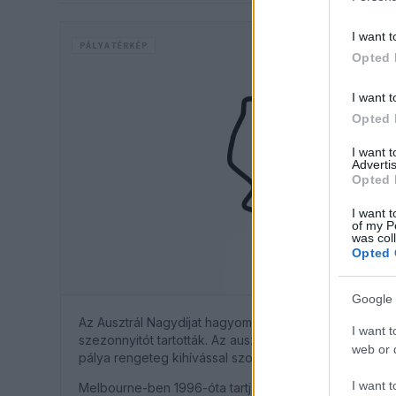
I want t
PÁLYATÉRKÉP
Opted 
I want t
Opted 
I want 
Advertis
Opted 
I want t
of my P
was col
Opted 
Google 
Az Ausztrál Nagydíjat hagyományosan Melbourne-ben t
I want t
szezonnyitót tartották. Az ausztrál szurkolók kiváló ha
web or d
pálya rengeteg kihívással szolgál a pilóták és csapat
I want t
Melbourne-ben 1996-óta tartják a futamot, de koráb