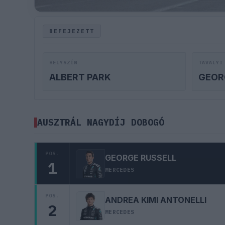
BEFEJEZETT
HELYSZÍN
TAVALYI
ALBERT PARK
GEOR
AUSZTRÁL NAGYDÍJ DOBOGÓ
POS.
GEORGE RUSSELL
1
MERCEDES
POS.
ANDREA KIMI ANTONELLI
2
MERCEDES