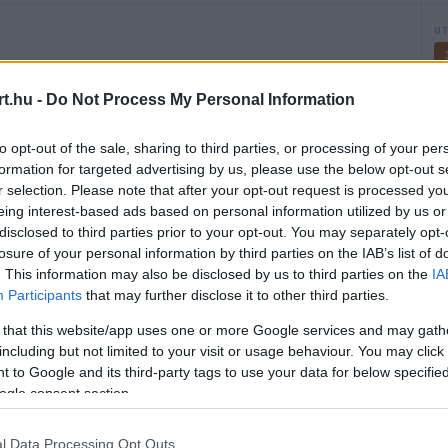
U
t.hu -
Do Not Process My Personal Information
to opt-out of the sale, sharing to third parties, or processing of your per
formation for targeted advertising by us, please use the below opt-out s
r selection. Please note that after your opt-out request is processed y
eing interest-based ads based on personal information utilized by us or
2026.03.07
disclosed to third parties prior to your opt-out. You may separately opt-
losure of your personal information by third parties on the IAB’s list of
HARMADIK SZABADEDZÉS
01:30
. This information may also be disclosed by us to third parties on the
IA
Participants
that may further disclose it to other third parties.
IDŐMÉRŐ
05:00
 that this website/app uses one or more Google services and may gath
including but not limited to your visit or usage behaviour. You may click 
 to Google and its third-party tags to use your data for below specifi
ogle consent section.
l Data Processing Opt Outs