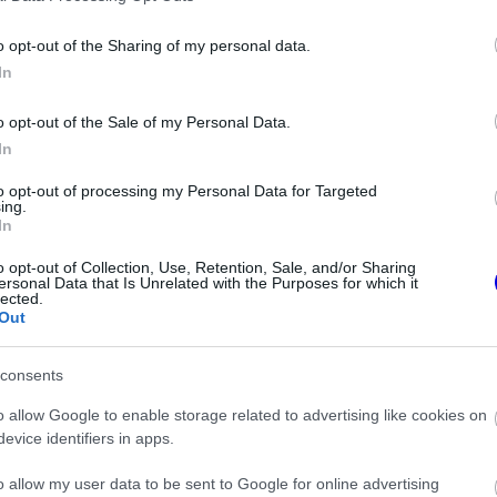
o opt-out of the Sharing of my personal data.
In
ELSŐ FUTAM
o opt-out of the Sale of my Personal Data.
1996
In
to opt-out of processing my Personal Data for Targeted
ing.
In
o opt-out of Collection, Use, Retention, Sale, and/or Sharing
ersonal Data that Is Unrelated with the Purposes for which it
lected.
Out
PÁLYA HOSSZA
5.278
km
consents
artják, ahol a Forma-1-es csapatok sokáig a
o allow Google to enable storage related to advertising like cookies on
ngulatot teremtenek a pálya körül, mely utcai
evice identifiers in apps.
ok számára.
o allow my user data to be sent to Google for online advertising
ban, egészen 1928-ig visszamenőleg van