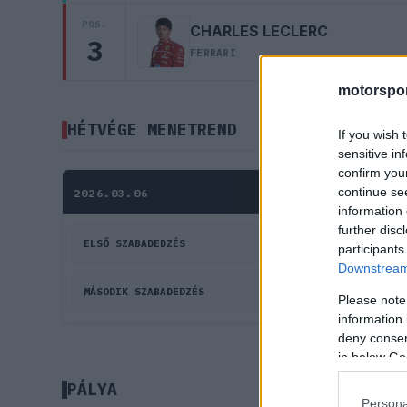
POS.
CHARLES LECLERC
3
FERRARI
motorspor
HÉTVÉGE MENETREND
If you wish 
sensitive in
confirm you
continue se
2026.03.06
information 
further disc
ELSŐ SZABADEDZÉS
01:30
participants
Downstream 
MÁSODIK SZABADEDZÉS
05:00
Please note
information 
deny consent
in below Go
PÁLYA
Persona