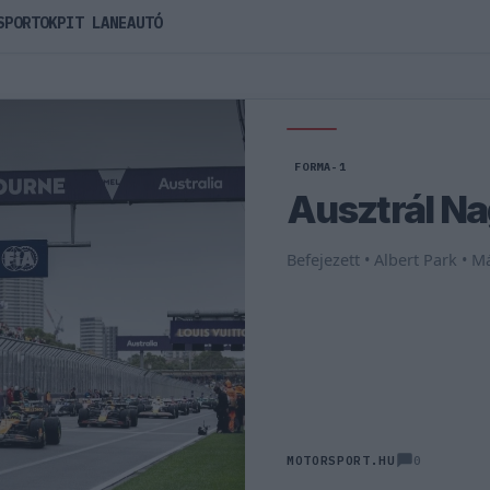
SPORTOK
PIT LANE
AUTÓ
FORMA-1
Ausztrál Na
Befejezett • Albert Park • M
0
MOTORSPORT.HU