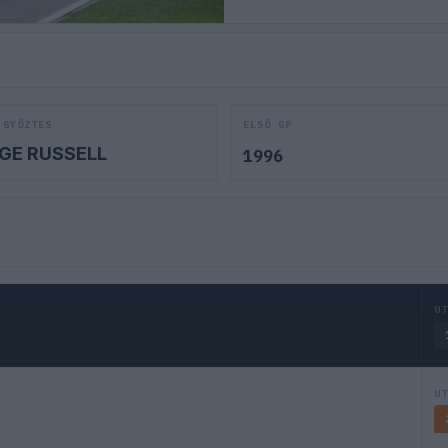
 GYŐZTES
ELSŐ GP
GE RUSSELL
1996
U
U