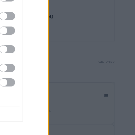
 Charles Leclerc (2024)
546 cikk
 pontot sem tudott szerezni.