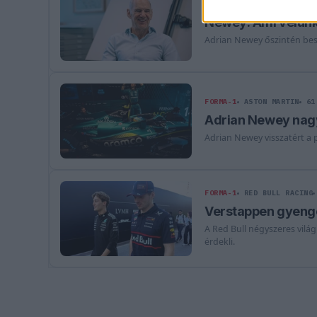
FORMA-1
ASTON MARTIN
36
Newey: Ami velünk t
Adrian Newey őszintén besz
FORMA-1
ASTON MARTIN
61
Adrian Newey nagy
Adrian Newey visszatért a 
FORMA-1
RED BULL RACING
Verstappen gyenge
A Red Bull négyszeres vilá
érdekli.