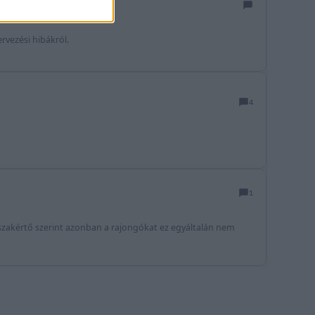
rvezési hibákról.
4
1
 szakértő szerint azonban a rajongókat ez egyáltalán nem