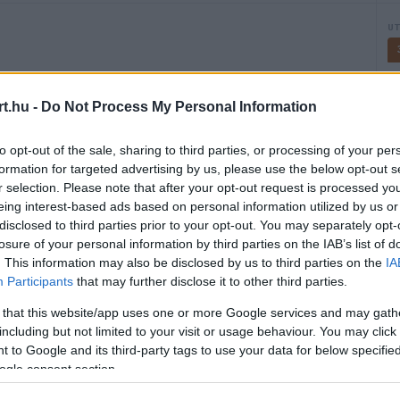
U
t.hu -
Do Not Process My Personal Information
to opt-out of the sale, sharing to third parties, or processing of your per
formation for targeted advertising by us, please use the below opt-out s
r selection. Please note that after your opt-out request is processed y
2026.03.28
eing interest-based ads based on personal information utilized by us or
disclosed to third parties prior to your opt-out. You may separately opt-
HARMADIK SZABADEDZÉS
02:30
losure of your personal information by third parties on the IAB’s list of
. This information may also be disclosed by us to third parties on the
IA
Participants
that may further disclose it to other third parties.
IDŐMÉRŐ
06:00
 that this website/app uses one or more Google services and may gath
including but not limited to your visit or usage behaviour. You may click 
 to Google and its third-party tags to use your data for below specifi
ogle consent section.