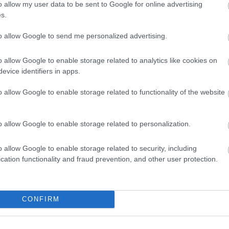
o allow my user data to be sent to Google for online advertising
utók tapadása, és a határig nyomhatják a gázt
s.
az abroncsok az átlagosnál gyorsabban
KÖRREKORD
to allow Google to send me personalized advertising.
yenesekben, viszont a bonyolultabb és
1:30.965 -
 szüksége a versenyzőknek, hogy a pályán
o allow Google to enable storage related to analytics like cookies on
oldalirányú terhelés adja fel a leckét a
evice identifiers in apps.
o allow Google to enable storage related to functionality of the website
o allow Google to enable storage related to personalization.
o allow Google to enable storage related to security, including
cation functionality and fraud prevention, and other user protection.
0 N
mi eddig háttérben maradt az Aston Martinnál
CONFIRM
a vibráció hátráltatja a silverstone-iakat, a pályán is van egy visszatérő pr