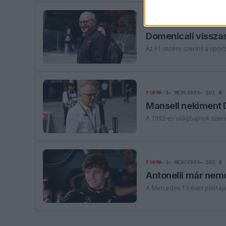
FORMA-1
101 N
Domenicali visszas
Az F1 vezére szerint a spor
FORMA-1
MERCEDES
101 N
Mansell nekiment 
A 1992-es világbajnok szer
FORMA-1
MERCEDES
102 N
Antonelli már nemc
A Mercedes 19 éves pilótáj