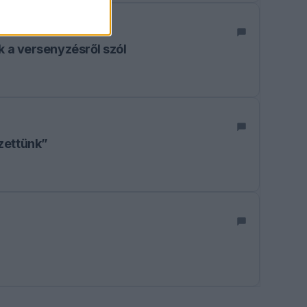
k a versenyzésről szól
zettünk”