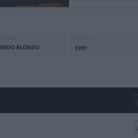
 GYŐZTES
ELSŐ GP
ANDO ALONSO
1987
U
U