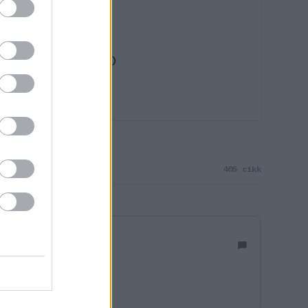
 Kimi Antonelli (2025)
405 cikk
oblémájuk.