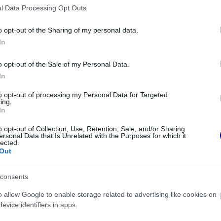
l Data Processing Opt Outs
o opt-out of the Sharing of my personal data.
In
ELSŐ FUTAM
o opt-out of the Sale of my Personal Data.
1987
In
to opt-out of processing my Personal Data for Targeted
ing.
In
o opt-out of Collection, Use, Retention, Sale, and/or Sharing
ersonal Data that Is Unrelated with the Purposes for which it
lected.
Out
PÁLYA HOSSZA
5.807 k
consents
, különlegességét pedig az adja, hogy a
 deformált nyolcast formáz és a nyomvonal
o allow Google to enable storage related to advertising like cookies on
evice identifiers in apps.
ilóták egyik kedvence, mert kialakításának és a