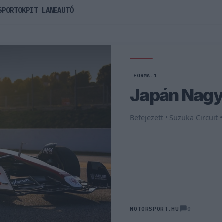
SPORTOK
PIT LANE
AUTÓ
FORMA-1
Japán Nagy
Befejezett • Suzuka Circuit 
0
MOTORSPORT.HU