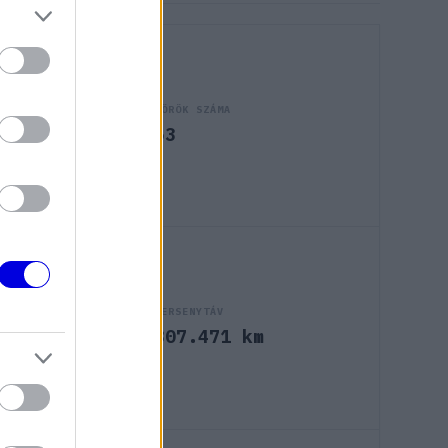
KÖRÖK SZÁMA
53
VERSENYTÁV
m
307.471 km
km