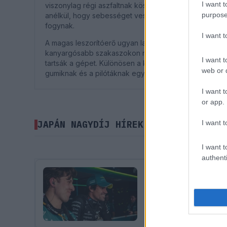
I want t
viszonylag régi aszfaltnak köszönhetően jelentős az a
purpose
anélkül, hogy sebességet veszítenének, ugyanakkor 
fogynak.
I want 
A magas leszorítóerő ugyan lassítja az autókat az eg
kanyargósabb szakaszokon nagy koncentrációra van
I want t
tartsák a gépet. Különösen a kanyarokban fellépő nagy 
web or d
gumiknak és a pilótáknak egyaránt.
I want t
or app.
I want t
JAPÁN NAGYDÍJ HÍREK
I want t
authenti
FORMA-1
ASTON MARTIN
10
Stroll kimondta, a
Nem csak az akkumulátor és 