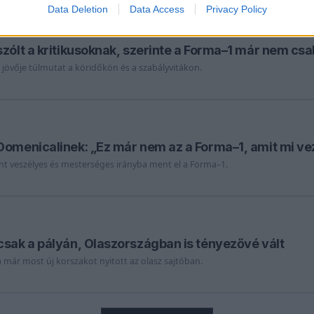
Data Deletion
Data Access
Privacy Policy
zólt a kritikusoknak, szerinte a Forma–1 már nem csa
t jövője túlmutat a köridőkön és a szabályvitákon.
Domenicalinek: „Ez már nem az a Forma–1, amit mi ve
int veszélyes és mesterséges irányba ment el a Forma–1.
sak a pályán, Olaszországban is tényezővé vált
a már most új korszakot nyitott az olasz sajtóban.