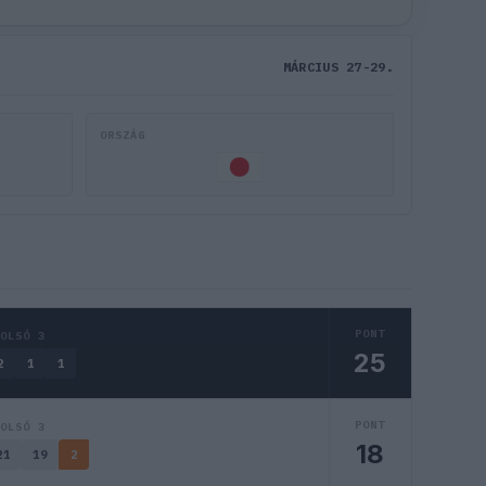
MÁRCIUS 27-29.
ORSZÁG
PONT
TOLSÓ 3
25
2
1
1
PONT
TOLSÓ 3
18
21
19
2