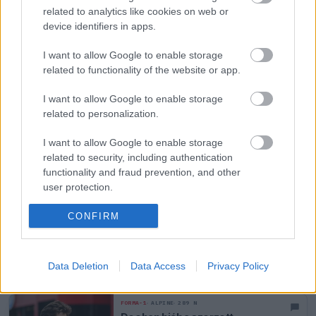
külön utakon folytatják
related to analytics like cookies on web or
device identifiers in apps.
I want to allow Google to enable storage
FORMA-1
HAAS
242 N
related to functionality of the website or app.
Jack Doohan új utat keres az
F1-be, Japánon keresztül
kerülhet vissza
I want to allow Google to enable storage
related to personalization.
FORMA-1
HAAS
271 N
I want to allow Google to enable storage
1
Válaszúton a tehetség: Doohan
related to security, including authentication
jövője még nyitott
functionality and fraud prevention, and other
user protection.
CONFIRM
MOTORSPORTOK
HAAS
276 N
Új sorozatban tűnhet fel az F1-
ből pillanatok alatt
kipenderített versenyző
Data Deletion
Data Access
Privacy Policy
FORMA-1
ALPINE
289 N