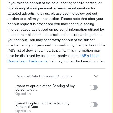
If you wish to opt-out of the sale, sharing to third parties, or
processing of your personal or sensitive information for
targeted advertising by us, please use the below opt-out
section to confirm your selection. Please note that after your
FORMA-1
opt-out request is processed you may continue seeing
Engedett az FIA, vadonatúj
interest-based ads based on personal information utilized by
aerodinamikai zónát kap a legendás
us or personal information disclosed to third parties prior to
japán pálya
your opt-out. You may separately opt-out of the further
disclosure of your personal information by third parties on the
IAB’s list of downstream participants. This information may
also be disclosed by us to third parties on the
IAB’s List of
ÖSSZES CIKK
Downstream Participants
that may further disclose it to other
third parties.
Please note that this website/app uses one or more Google
FORMA-1
ALPINE
156 N
Personal Data Processing Opt Outs
Doohan kitálalt: „Előre meg volt
services and may gather and store information including but
írva a sorsom az Alpine-nál”
not limited to your visit or usage behaviour. You may click to
I want to opt-out of the Sharing of my
personal data.
grant or deny consent to Google and its third-party tags to
Opted In
use your data for below specified purposes in below Google
consent section.
I want to opt-out of the Sale of my
FORMA-1
ALPINE
164 N
1
Personal Data.
A diktátor visszatért: Briatore a
Opted In
Netflixen vallott arról, miért