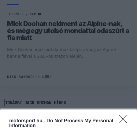
FORMA-1
/
ALPINE
Mick Doohan nekiment az Alpine-nak,
és még egy utolsó mondattal odaszúrt a
fia miatt
Mick Doohan igazságtalannak tartja, ahogy az Alpine
bánt a fiával a 2025-ös szezon elején.
0
KISS SÁNDOR
116 N
TOVÁBBI JACK DOOHAN HÍREK
motorsport.hu -
Do Not Process My Personal
MOTORSPORTOK
Information
Jack Doohan visszatér a pályára!