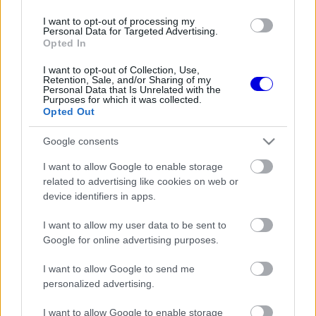
élvezi a kirúgásokat
I want to opt-out of processing my
Personal Data for Targeted Advertising.
Opted In
FORMA-1
ALPINE
165 N
1
Jack Doohan:
I want to opt-out of Collection, Use,
„Megfenyegettek, hogy
Retention, Sale, and/or Sharing of my
minden végtagomat levágják,
Personal Data that Is Unrelated with the
ha Miamiban még az autóban
Purposes for which it was collected.
ülök”
Opted Out
FORMA-1
HAAS
186 N
Az Alpine idő előtt menesztett
Google consents
pilótája lett a Haas új
tartalékosa – hivatalos
I want to allow Google to enable storage
related to advertising like cookies on web or
device identifiers in apps.
MOTORSPORTOK
190 N
Három nap alatt háromszor
I want to allow my user data to be sent to
törte össze az autót - ugrott
Google for online advertising purposes.
Jack Doohan Super Formula-
szerződése
I want to allow Google to send me
personalized advertising.
FORMA-1
ALPINE
208 N
1
Hivatalos: Doohan és az Alpine
I want to allow Google to enable storage