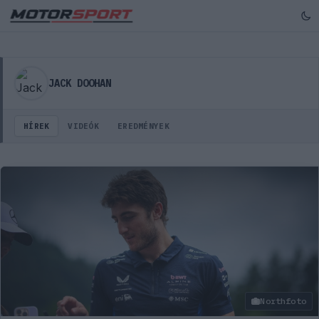
Jack Doohan – versenyző profil, hírek, képek, videók
JACK DOOHAN
HÍREK
VIDEÓK
EREDMÉNYEK
Northfoto