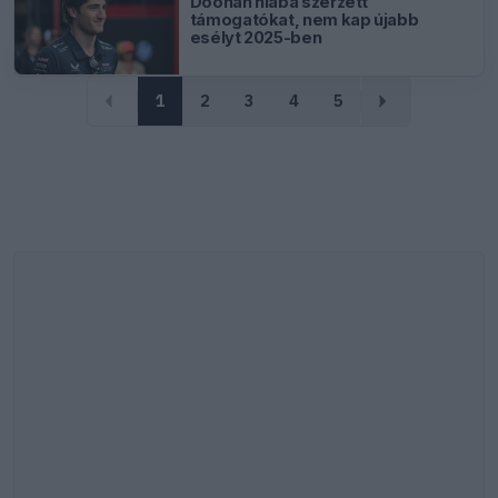
Doohan hiába szerzett
támogatókat, nem kap újabb
esélyt 2025-ben
1
2
3
4
5