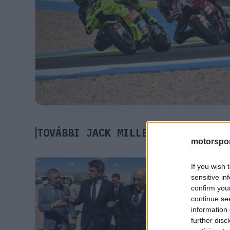
TOVÁBBI JACK MILLER HÍREK
motorspor
If you wish 
MOTOGP
sensitive in
confirm you
A MotoGP 
continue se
Adelaide 
information 
lesz, mint
further disc