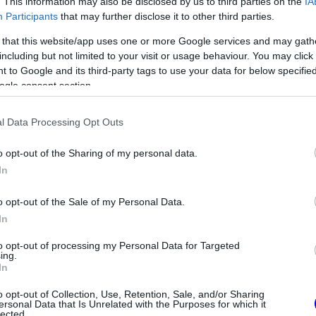
. This information may also be disclosed by us to third parties on the
IA
Participants
that may further disclose it to other third parties.
 that this website/app uses one or more Google services and may gath
including but not limited to your visit or usage behaviour. You may click 
 to Google and its third-party tags to use your data for below specifi
ogle consent section.
l Data Processing Opt Outs
et a MotoGP-ben 2025-ben – Zarco és Miller a lista él
o opt-out of the Sharing of my personal data.
többet a 2025-ös MotoGP-idény során, de nem volt egyedül a bajban.
In
o opt-out of the Sale of my Personal Data.
In
to opt-out of processing my Personal Data for Targeted
-ban javítana a Le Mans-i bukás után
ing.
In
 kiesése után Jack Miller a brit futamon szeretné bizonyítani rátermettségét.
o opt-out of Collection, Use, Retention, Sale, and/or Sharing
ersonal Data that Is Unrelated with the Purposes for which it
lected.