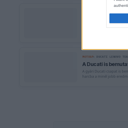
authenti
MOTOGP
DUCATI LENOVO TEA
A Ducati versenyzőj
a MotoGP verseny
A Ducati versenyzője, Jack 
kihagyása eléggé ijesztő a
MOTOGP
DUCATI LENOVO TEA
A Ducati is bemuta
A gyári Ducati csapat is be
harcba a minél jobb eredmé