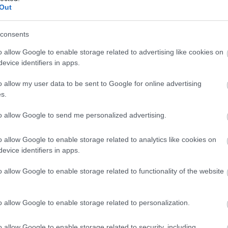
Out
tta ki a Yamaha történelmi lehetőségét
consents
sése megakadályozta a Yamaha történelmi sikerét a francia versenypályán.
o allow Google to enable storage related to advertising like cookies on
evice identifiers in apps.
o allow my user data to be sent to Google for online advertising
s.
 a MotoGP katari időmérőjén, Marc Marquez is az első
to allow Google to send me personalized advertising.
időmérője Ducati 1-2-t hozott: Jorge Martin szerezte meg a pole-pozíciót E
uez pedig a harmadik helyre kvalifikálta magát. A regnáló világbajnok, Fabio
o allow Google to enable storage related to analytics like cookies on
dett, hiszen a top 10-be sem fért be.
evice identifiers in apps.
M
1617 N
o allow Google to enable storage related to functionality of the website
 homologizáltatott a gyári Ducati a 2022-es MotoGP
o allow Google to enable storage related to personalization.
rint eltérő erőforrásokat homologizáltatott a 2022-es szezonra a gyári Ducati
atellit alakulata.
o allow Google to enable storage related to security, including