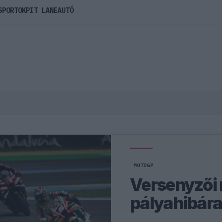
SPORTOK
PIT LANE
AUTÓ
MOTOGP
Versenyzői r
pályahibár