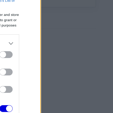
B’s List of
festése
er and store
to grant or
ed purposes
én