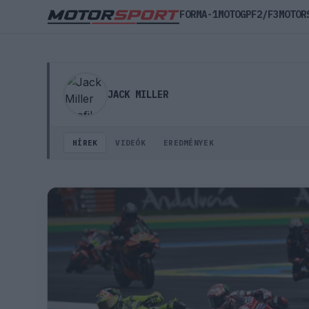
FORMA-1
MOTOGP
F2/F3
MOTOR
Jack Miller – versenyző profil, hírek, képek, videók
JACK MILLER
HÍREK
VIDEÓK
EREDMÉNYEK