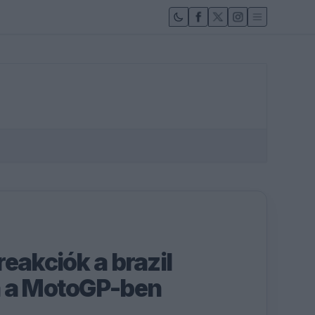
eakciók a brazil
a a MotoGP-ben