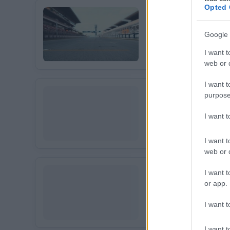
Opted 
MOTOGP
452 N
Egyetlen hiba olto
Google 
Az ausztrál Jack Miller kie
I want t
web or d
I want t
MOTOGP
1616 N
purpose
A fiatalok arattak
sorban!
I want 
A MotoGP szezonjának első 
Bastianini előtt, Marc Marq
I want t
Quartararo nem lehet elége
web or d
MOTOGP
DUCATI LENOVO TEA
I want t
„Hibrid” motorokat
or app.
szezonra
I want t
A Crash.net értesülései sze
mint az olasz márka többi sz
I want t