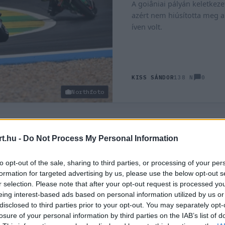
A goiâniai pályán keletkez
azért nem hiúsította meg 
íven volt.
0
KISS SÁNDOR
138 N
Northfoto
t.hu -
Do Not Process My Personal Information
to opt-out of the sale, sharing to third parties, or processing of your per
formation for targeted advertising by us, please use the below opt-out s
r selection. Please note that after your opt-out request is processed y
vezére szerint
eing interest-based ads based on personal information utilized by us or
biztonságosabb
disclosed to third parties prior to your opt-out. You may separately opt-
 sokan hiszik
losure of your personal information by third parties on the IAB’s list of