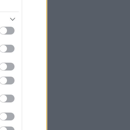
nea
,