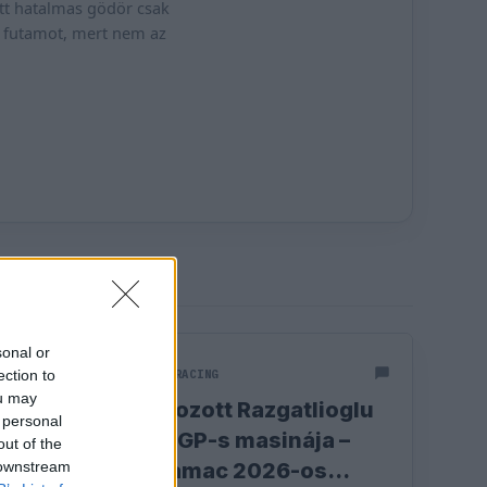
ett hatalmas gödör csak
a futamot, mert nem az
sonal or
MOTOGP
PRAMAC RACING
ection to
ou may
Bemutatkozott Razgatlioglu
 personal
első MotoGP-s masinája –
out of the
ilyen a Pramac 2026-os
 downstream