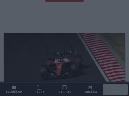
KEZDŐLAP
HÍREK
VIDEÓK
TABELLA
MENÜ
FORMA-1
/
FERRARI
A Ferrari felemás szájízzel
vonulhatott el a nyári pihenőre