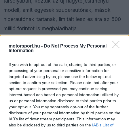
tarsolyában, köztük az új nagyteljesítményű
modell, amit egyesek szuperautónak, mások
hiperautónak tartanak, limitált lesz és ára az 500
millió forintot is meghaladhatja.
Egyelőre nincs sok információ róla, de az első
motorsport.hu -
Do Not Process My Personal
Information
elemét az Alfa Romeo maga villanthatta meg egy
teaserben. A gyártó újévi videójában egy nagyon
If you wish to opt-out of the sale, sharing to third parties, or
processing of your personal or sensitive information for
érdekesen megtervezett fényszóró jelenik meg pár
targeted advertising by us, please use the below opt-out
villanásra.
section to confirm your selection. Please note that after your
opt-out request is processed you may continue seeing
interest-based ads based on personal information utilized by
us or personal information disclosed to third parties prior to
The media could not be loaded, either because
This
your opt-out. You may separately opt-out of the further
the server or network failed or because the format
disclosure of your personal information by third parties on the
is
is not supported.
IAB’s list of downstream participants. This information may
Video
a
also be disclosed by us to third parties on the
IAB’s List of
Player