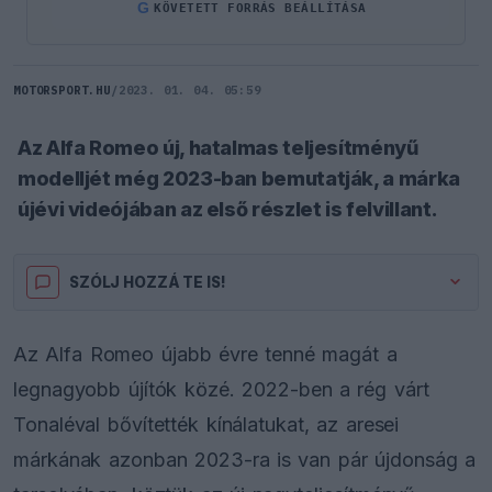
G
KÖVETETT FORRÁS BEÁLLÍTÁSA
MOTORSPORT.HU
/
2023. 01. 04. 05:59
Az Alfa Romeo új, hatalmas teljesítményű
modelljét még 2023-ban bemutatják, a márka
újévi videójában az első részlet is felvillant.
SZÓLJ HOZZÁ TE IS!
Az Alfa Romeo újabb évre tenné magát a
legnagyobb újítók közé. 2022-ben a rég várt
Tonaléval bővítették kínálatukat, az aresei
márkának azonban 2023-ra is van pár újdonság a