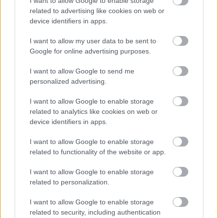
I want to allow Google to enable storage
2028-tól
related to advertising like cookies on web or
device identifiers in apps.
FORMA-1
I want to allow my user data to be sent to
Döbbenetes adatgyűjtéssel
Google for online advertising purposes.
döntött a Ferrari Sainz és Ricciardo
között
I want to allow Google to send me
personalized advertising.
I want to allow Google to enable storage
FORMA-1
related to analytics like cookies on web or
Sainz visszatérne a Red Bullhoz,
ahol a győzelemért harcolhatna
device identifiers in apps.
I want to allow Google to enable storage
related to functionality of the website or app.
A modell a 33 Stradale örökébe léphet, de
I want to allow Google to enable storage
egyelőre nem tudni, mi lesz a neve, ahogy azt
related to personalization.
sem, hány példányban készül – a 33-as szám egy
I want to allow Google to enable storage
lehetőség, az eredeti 33 Stradaléből 18 darab
related to security, including authentication