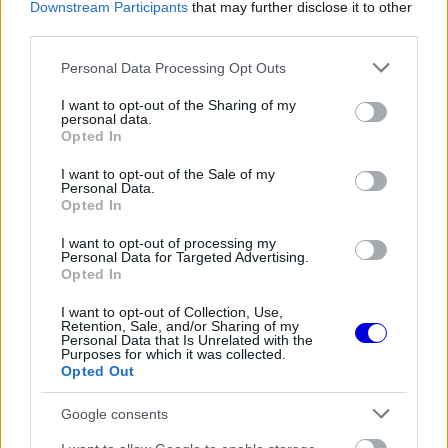
is
Downstream Participants
that may further disclose it to other
loading.
modal
third parties.
window.
Please note that this website/app uses one or more Google
Personal Data Processing Opt Outs
services and may gather and store information including but
not limited to your visit or usage behaviour. You may click to
I want to opt-out of the Sharing of my
personal data.
grant or deny consent to Google and its third-party tags to
Opted In
use your data for below specified purposes in below Google
A kör alakú hátsó lámpa a 4C-t és a 8C-t idézi
consent section.
I want to opt-out of the Sale of my
fel, bár azokkal ellentétben ez középen
Personal Data.
Opted In
függőlegesen ketté van osztva. Ez az apró részlet
I want to opt-out of processing my
is elég lesz azonban, hogy felkeltse az Alfához
Personal Data for Targeted Advertising.
Opted In
méltó sportkocsira vágyó rajongók érdeklődését.
I want to opt-out of Collection, Use,
Retention, Sale, and/or Sharing of my
Personal Data that Is Unrelated with the
EZEKET IS AJÁNLJUK
Purposes for which it was collected.
Opted Out
FORMA-1
Google consents
Négy új ország és egy visszatérő
klasszikus pályázik F1-es futamra