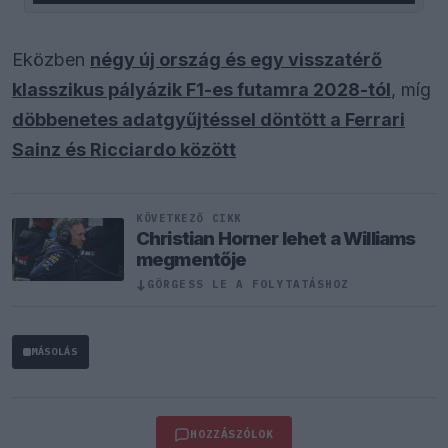
Eközben
négy új ország és egy visszatérő
klasszikus pályázik F1-es futamra 2028-tól
, míg
döbbenetes adatgyűjtéssel döntött a Ferrari
Sainz és Ricciardo között
KÖVETKEZŐ CIKK
Christian Horner lehet a Williams
megmentője
↓
GÖRGESS LE A FOLYTATÁSHOZ
MÁSOLÁS
HOZZÁSZÓLOK