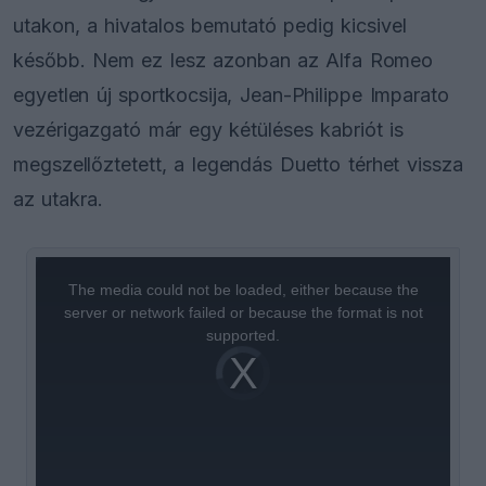
utakon, a hivatalos bemutató pedig kicsivel
később. Nem ez lesz azonban az Alfa Romeo
egyetlen új sportkocsija, Jean-Philippe Imparato
vezérigazgató már egy kétüléses kabriót is
megszellőztetett, a legendás Duetto térhet vissza
az utakra.
This
is
a
The media could not be loaded, either because the
modal
window.
server or network failed or because the format is not
supported.
Video
Player
is
loading.