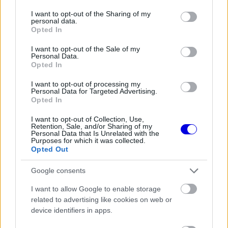
services and may gather and store information including but
not limited to your visit or usage behaviour. You may click to
I want to opt-out of the Sharing of my
personal data.
grant or deny consent to Google and its third-party tags to
Opted In
use your data for below specified purposes in below Google
FORMA-1
consent section.
I want to opt-out of the Sale of my
Adrian Newey tiszta vizet öntött a
Personal Data.
pohárba Fernando Alonso jövőjéről
Opted In
I want to opt-out of processing my
Personal Data for Targeted Advertising.
Opted In
FORMA-1
I want to opt-out of Collection, Use,
Bankot robbanthat a Ferrari Max
Retention, Sale, and/or Sharing of my
Verstappen megszerzéséért
Personal Data that Is Unrelated with the
Purposes for which it was collected.
Opted Out
Google consents
A fejlesztések jelentőségéről beszélve Bearman
I want to allow Google to enable storage
emlékeztetett arra, hogy ezek az újítások idővel
related to advertising like cookies on web or
az utcai modellekben is megjelennek. „A Forma–1
device identifiers in apps.
elképesztő munkát végzett az erőforrások