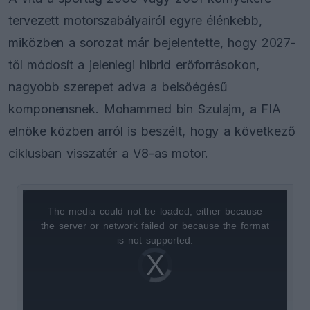
tervezett motorszabályairól egyre élénkebb,
miközben a sorozat már bejelentette, hogy 2027-
től módosít a jelenlegi hibrid erőforrásokon,
nagyobb szerepet adva a belsőégésű
komponensnek. Mohammed bin Szulajm, a FIA
elnöke közben arról is beszélt, hogy a következő
ciklusban visszatér a V8-as motor.
The media could not be loaded, either because
This
the server or network failed or because the format
is
is not supported.
Video
a
Player
is
loading.
modal
window.