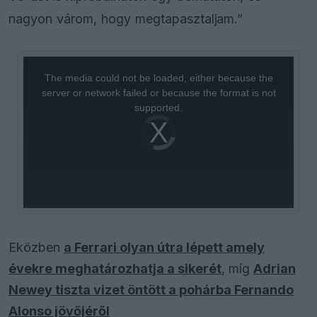
nagyon várom, hogy megtapasztaljam.”
This
is
a
The media could not be loaded, either because the
modal
window.
server or network failed or because the format is not
supported.
Video
Player
is
loading.
Eközben
a Ferrari olyan útra lépett amely
évekre meghatározhatja a sikerét
, míg
Adrian
Newey tiszta vizet öntött a pohárba Fernando
Alonso jövőjéről