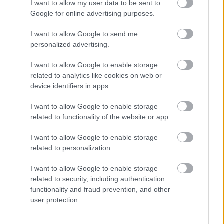
I want to allow my user data to be sent to
fejlesztésének élvonalában” – mondta a
Haas
Google for online advertising purposes.
pilótája.
I want to allow Google to send me
personalized advertising.
A fenntartható üzemanyag szerepét külön is
I want to allow Google to enable storage
kiemelte, hiszen az idei szabályok már teljes
related to analytics like cookies on web or
mértékben ilyen üzemanyag használatát írják elő.
device identifiers in apps.
„Ebben is úttörők voltak, és a most használt
I want to allow Google to enable storage
related to functionality of the website or app.
üzemanyag teljesen fenntartható, ami
fantasztikus” – tette hozzá.
I want to allow Google to enable storage
related to personalization.
Bearman szerint ugyanakkor a technológia ára
I want to allow Google to enable storage
még magas. „Igen, egyelőre drága lenne a
related to security, including authentication
functionality and fraud prevention, and other
mindennapi autózásban alkalmazni, de valahol el
user protection.
kell kezdeni. Ezen a téren is remek munkát