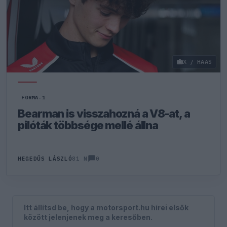
X / HAAS
FORMA-1
Bearman is visszahozná a V8-at, a
pilóták többsége mellé állna
0
HEGEDŰS LÁSZLÓ
81 N
Itt állítsd be, hogy a motorsport.hu hírei elsők
között jelenjenek meg a keresőben.