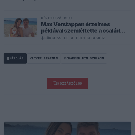
KÖVETKEZŐ CIKK
Max Verstappen érzelmes
példával szemléltette a család
fontosságát
GÖRGESS LE A FOLYTATÁSHOZ
↓
MÁSOLÁS
OLIVER BEARMAN
MOHAMMED BIN SZULAJM
HOZZÁSZÓLOK