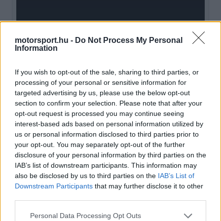
motorsport.hu -
Do Not Process My Personal
Elismerés a hibrideknek
Information
A Haas F1 Team brit versenyzője először a
If you wish to opt-out of the sale, sharing to third parties, or
processing of your personal or sensitive information for
jelenlegi korszak eredményeit méltatta, hiszen
targeted advertising by us, please use the below opt-out
2014 óta a sportág V6-os turbó-hibrid motorokat
section to confirm your selection. Please note that after your
opt-out request is processed you may continue seeing
használ, amelyek technológiai szempontból új
interest-based ads based on personal information utilized by
us or personal information disclosed to third parties prior to
irányt szabtak az autógyártásnak is.
your opt-out. You may separately opt-out of the further
disclosure of your personal information by third parties on the
EZEKET IS AJÁNLJUK
IAB’s list of downstream participants. This information may
also be disclosed by us to third parties on the
IAB’s List of
Downstream Participants
that may further disclose it to other
third parties.
FORMA-1
A Ferrari olyan útra lépett amely
Please note that this website/app uses one or more Google
évekre meghatározhatja a sikerét
Personal Data Processing Opt Outs