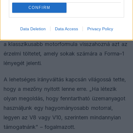
végeztek.”
CONFIRM
A hang és az élmény hiányzik
Data Deletion
Data Access
Privacy Policy
Mindezek ellenére a brit versenyző úgy érzi, hogy
a klasszikusabb motorformula visszahozná azt az
érzelmi töltetet, amely sokak számára a Forma–1
lényegét jelenti.
A lehetséges irányváltás kapcsán világossá tette,
hogy a mezőny nyitott lenne erre. „Ha létezik
olyan megoldás, hogy fenntartható üzemanyagot
használjunk egy hagyományosabb motorral,
legyen az V8 vagy V10, szerintem mindannyian
támogatnánk” – fogalmazott.