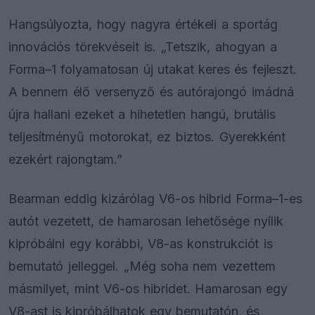
Hangsúlyozta, hogy nagyra értékeli a sportág
innovációs törekvéseit is. „Tetszik, ahogyan a
Forma–1 folyamatosan új utakat keres és fejleszt.
A bennem élő versenyző és autórajongó imádná
újra hallani ezeket a hihetetlen hangú, brutális
teljesítményű motorokat, ez biztos. Gyerekként
ezekért rajongtam.”
Bearman eddig kizárólag V6-os hibrid Forma–1-es
autót vezetett, de hamarosan lehetősége nyílik
kipróbálni egy korábbi, V8-as konstrukciót is
bemutató jelleggel. „Még soha nem vezettem
másmilyet, mint V6-os hibridet. Hamarosan egy
V8-ast is kipróbálhatok egy bemutatón, és