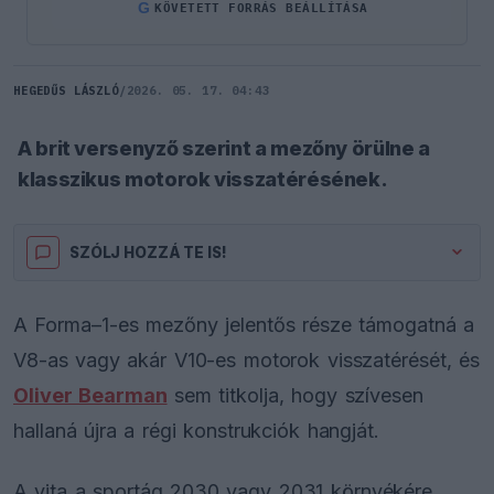
G
KÖVETETT FORRÁS BEÁLLÍTÁSA
HEGEDŰS LÁSZLÓ
/
2026. 05. 17. 04:43
A brit versenyző szerint a mezőny örülne a
klasszikus motorok visszatérésének.
SZÓLJ HOZZÁ TE IS!
A Forma–1-es mezőny jelentős része támogatná a
V8-as vagy akár V10-es motorok visszatérését, és
Oliver Bearman
sem titkolja, hogy szívesen
hallaná újra a régi konstrukciók hangját.
A vita a sportág 2030 vagy 2031 környékére