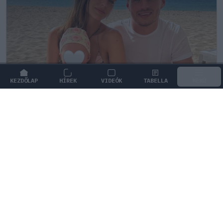
KEZDŐLAP
HÍREK
VIDEÓK
TABELLA
MENÜ
FORMA-1
/
RED BULL RACING
Max Verstappen érzelmes példával
szemléltette a család fontosságát
Max Verstappen elárulta, hogy mi jelenti számára a
legnagyobb boldogságot a trófeákon és a
győzelmeken túl.
1
KOVÁCS BOTOND
4Ó