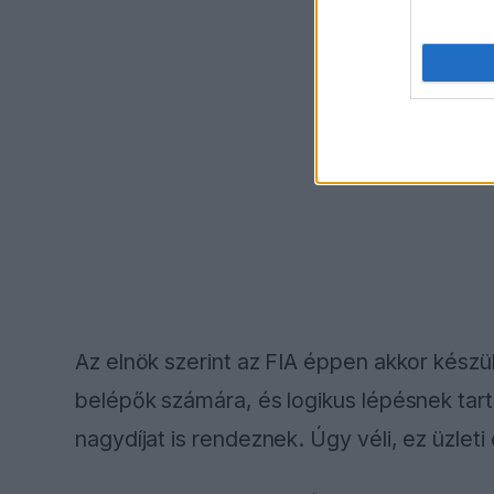
Az elnök szerint az FIA éppen akkor készül
belépők számára, és logikus lépésnek tart
nagydíjat is rendeznek. Úgy véli, ez üzlet