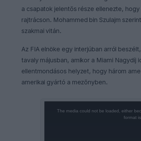
a csapatok jelentős része ellenezte, hogy 
rajtrácson. Mohammed bin Szulajm szerint
szakmai vitán.
Az FIA elnöke egy interjúban arról beszélt
tavaly májusban, amikor a Miami Nagydíj id
ellentmondásos helyzet, hogy három amer
amerikai gyártó a mezőnyben.
This
The media could not be loaded, either bec
is
format i
a
modal