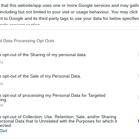
 that this website/app uses one or more Google services and may gath
including but not limited to your visit or usage behaviour. You may click 
 to Google and its third-party tags to use your data for below specifi
ogle consent section.
l Data Processing Opt Outs
o opt-out of the Sharing of my personal data.
In
o opt-out of the Sale of my Personal Data.
FORMA-1
lliókért hallgat a
Meggondolta magát a McLaren
In
endás szakembere
Max Verstappen átigazolásával
kapcsolatban
to opt-out of processing my Personal Data for Targeted
ing.
In
o opt-out of Collection, Use, Retention, Sale, and/or Sharing
ersonal Data that Is Unrelated with the Purposes for which it
lected.
Out