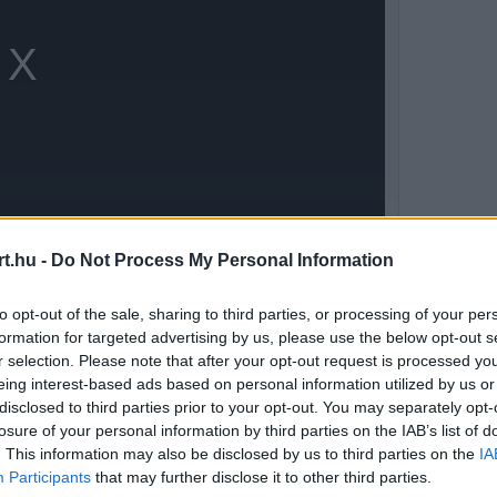
t.hu -
Do Not Process My Personal Information
to opt-out of the sale, sharing to third parties, or processing of your per
 enyhe kifejezés. Ez az én ötletem volt. Három
formation for targeted advertising by us, please use the below opt-out s
r selection. Please note that after your opt-out request is processed y
e nincs amerikai csapatunk. Májusban,
eing interest-based ads based on personal information utilized by us or
disclosed to third parties prior to your opt-out. You may separately opt-
m, miért ne?” – mondta Mohammed bin Szulajm
losure of your personal information by third parties on the IAB’s list of
. This information may also be disclosed by us to third parties on the
IA
Participants
that may further disclose it to other third parties.