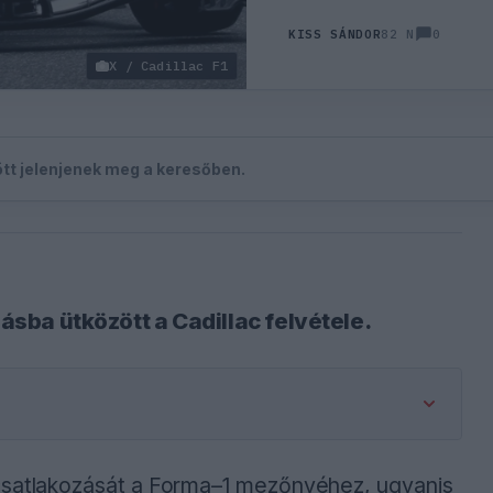
0
KISS SÁNDOR
82 N
X / Cadillac F1
zött jelenjenek meg a keresőben.
lásba ütközött a Cadillac felvétele.
 csatlakozását a Forma–1 mezőnyéhez, ugyanis