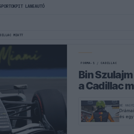
SPORTOK
PIT LANE
AUTÓ
DILLAC MIATT
FORMA-1
/
CADILLAC
Bin Szulajm 
a Cadillac m
NE HAGY
Drámai
és egy