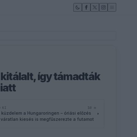
kitálalt, így támadták
iatt
10 n
D KI
 küzdelem a Hungaroringen – óriási előzés
 váratlan kiesés is megfűszerezte a futamot