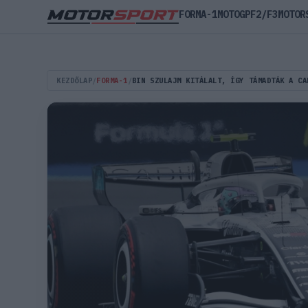
FORMA-1
MOTOGP
F2/F3
MOTOR
KEZDŐLAP
/
FORMA-1
/
BIN SZULAJM KITÁLALT, ÍGY TÁMADTÁK A CA