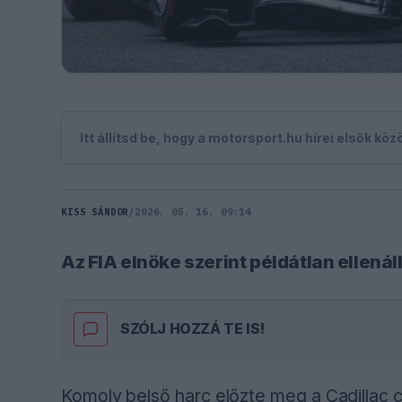
Itt állítsd be, hogy a motorsport.hu hírei elsők kö
KISS SÁNDOR
/
2026. 05. 16. 09:14
Az FIA elnöke szerint példátlan ellenál
SZÓLJ HOZZÁ TE IS!
Komoly belső harc előzte meg a Cadillac