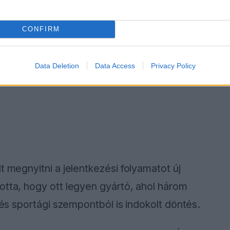
CONFIRM
Data Deletion
Data Access
Privacy Policy
t megnyitni a jelentkezési folyamatot új
otta, hogy ott legyen gyártó, ahol három
i és sportági szempontból is indokolt döntés.