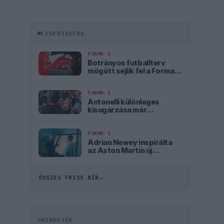
LEGFRISSEBB
FORMA-1
Botrányos futballterv
mögött sejlik fel a Forma–1
sikerkovácsa
FORMA-1
Antonelli különleges
kisugárzása már
gyerekként is feltűnt a
szakembernek
FORMA-1
Adrian Newey inspirálta
az Aston Martin új
luxusitalát
→
ÖSSZES FRISS HÍR
HIRDETÉS