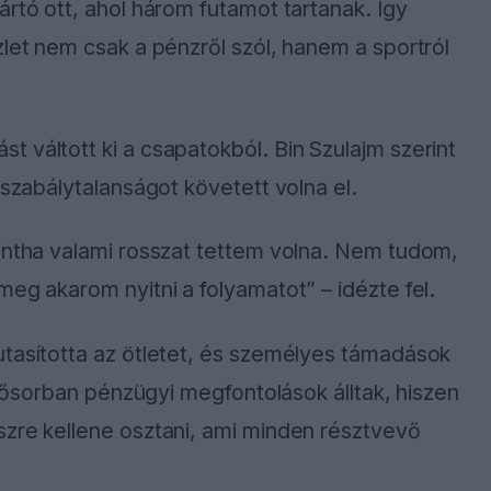
ártó ott, ahol három futamot tartanak. Így
zlet nem csak a pénzről szól, hanem a sportról
 váltott ki a csapatokból. Bin Szulajm szerint
 szabálytalanságot követett volna el.
mintha valami rosszat tettem volna. Nem tudom,
eg akarom nyitni a folyamatot” – idézte fel.
utasította az ötletet, és személyes támadások
elsősorban pénzügyi megfontolások álltak, hiszen
szre kellene osztani, ami minden résztvevő