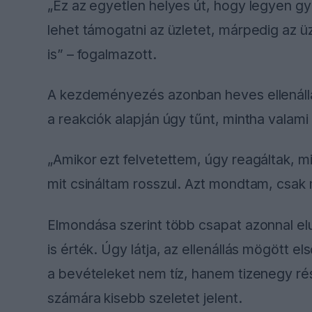
„Ez az egyetlen helyes út, hogy legyen gy
lehet támogatni az üzletet, márpedig az ü
is” – fogalmazott.
A kezdeményezés azonban heves ellenállást
a reakciók alapján úgy tűnt, mintha valami
„Amikor ezt felvetettem, úgy reagáltak, 
mit csináltam rosszul. Azt mondtam, csak m
Elmondása szerint több csapat azonnal el
is érték. Úgy látja, az ellenállás mögött 
a bevételeket nem tíz, hanem tizenegy ré
számára kisebb szeletet jelent.