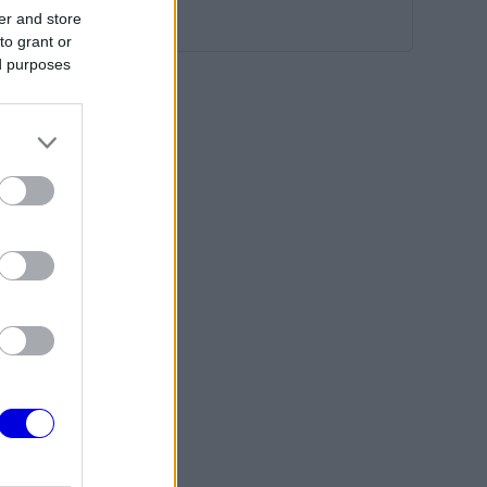
er and store
to grant or
ed purposes