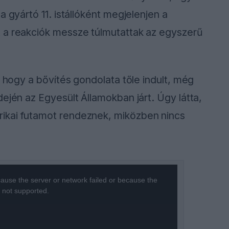
a gyártó 11. istállóként megjelenjen a
 a reakciók messze túlmutattak az egyszerű
, hogy a bővítés gondolata tőle indult, még
ején az Egyesült Államokban járt. Úgy látta,
ikai futamot rendeznek, miközben nincs
ause the server or network failed or because the
s not supported.