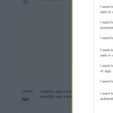
I want t
web or d
I want t
purpose
I want 
I want t
web or d
I want t
or app.
I want t
A leintés után Perez kapott egy utolsó fig
16:03
I want t
mutatták meg a jelenenetet.
authenti