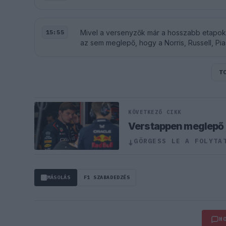
Mivel a versenyzők már a hosszabb etapokat
15:55
az sem meglepő, hogy a Norris, Russell, Pia
T
KÖVETKEZŐ CIKK
Verstappen meglepő ki
GÖRGESS LE A FOLYTA
↓
MÁSOLÁS
F1 SZABADEDZÉS
H