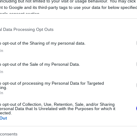
including but not limited to your visit or usage behaviour. You may click 
ause the server or network failed or because the
 to Google and its third-party tags to use your data for below specifi
s not supported.
ogle consent section.
l Data Processing Opt Outs
o opt-out of the Sharing of my personal data.
In
o opt-out of the Sale of my Personal Data.
In
to opt-out of processing my Personal Data for Targeted
ing.
In
o opt-out of Collection, Use, Retention, Sale, and/or Sharing
ersonal Data that Is Unrelated with the Purposes for which it
lected.
Out
szkodott a kopásra, ugyanis Antonelli bal elsője is
consents