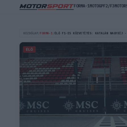
FORMA-1
MOTOGP
F2/F3
MOTOR
KEZDŐLAP
/
FORMA-1
/
ÉLŐ F1-ES KÖZVETÍTÉS: KATALÁN NAGYDÍJ -
ÉLŐ