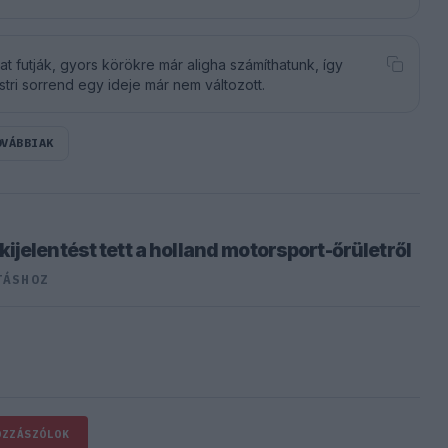
 futják, gyors körökre már aligha számíthatunk, így
stri sorrend egy ideje már nem változott.
OVÁBBIAK
jelentést tett a holland motorsport-őrületről
TÁSHOZ
OZZÁSZÓLOK