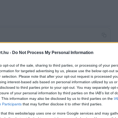
arcelonai FP2-t, hárman is egy tizeden belül
t.hu -
Do Not Process My Personal Information
to opt-out of the sale, sharing to third parties, or processing of your per
formation for targeted advertising by us, please use the below opt-out s
r selection. Please note that after your opt-out request is processed y
eing interest-based ads based on personal information utilized by us or
amarosan érkezünk az összefoglalóval és az
disclosed to third parties prior to your opt-out. You may separately opt-
-n minden fontos információt megtaláltok a hétvége
losure of your personal information by third parties on the IAB’s list of
. This information may also be disclosed by us to third parties on the
IA
Participants
that may further disclose it to other third parties.
 that this website/app uses one or more Google services and may gath