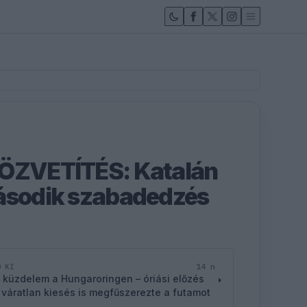
KÖZVETÍTÉS: Katalán
Második szabadedzés
14 n
D KI
 küzdelem a Hungaroringen – óriási előzés
 váratlan kiesés is megfűszerezte a futamot