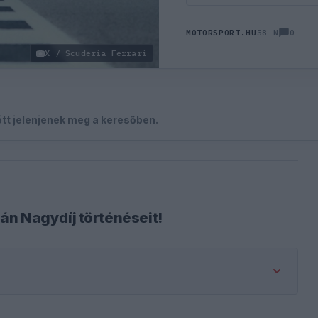
0
MOTORSPORT.HU
58 N
X / Scuderia Ferrari
zött jelenjenek meg a keresőben.
án Nagydíj történéseit!