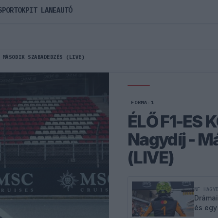
SPORTOK
PIT LANE
AUTÓ
 MÁSODIK SZABADEDZÉS (LIVE)
FORMA-1
ÉLŐ F1-ES 
Nagydíj - 
(LIVE)
NE HAGY
Drámai
és egy