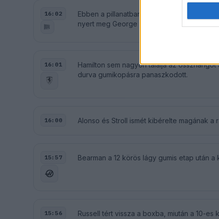
Ebben a pillanatban véget is ér a Katalán
16:02
nyert meg George Russell és Oscar Piastri el
Hamilton sem nagyon találja az összhangot az
16:01
durva gumikopásra panaszkodott.
Alonso és Stroll ismét kibérelte magának a r
16:00
Bearman a 12 körös lágy gumis etap után a 
15:57
Russell tért vissza a boxba, miután a 10-es
15:56