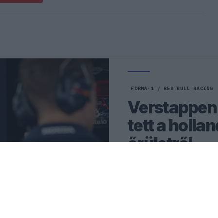
FORMA-1
/
RED BULL RACING
Verstappen 
tett a holla
őrületről
Max Verstappen szerint eg
kizárólagos érdeme a mot
népszerűsége Hollandiába