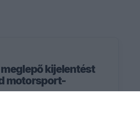
meglepő kijelentést
nd motorsport-
yáltalán nem az ő
orsport hatalmas
n.