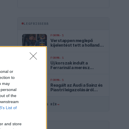
LEGFRISSEBB
FORMA-1
Verstappen meglepő
kijelentést tett a holland
motorsport-őrületről
FORMA-1
Új korszak indult a
Ferrarinál a merész
sonal or
fejlesztési filozófiával
ection to
FORMA-1
ou may
Reagált az Audi a Sainz és
 personal
Piastri leigazolásáról
szóló hírekre
out of the
 downstream
→
ÖSSZES FRISS HÍR
B’s List of
er and store
HIRDETÉS