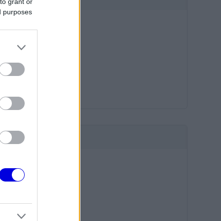
to grant or
ed purposes
HIRDETÉS