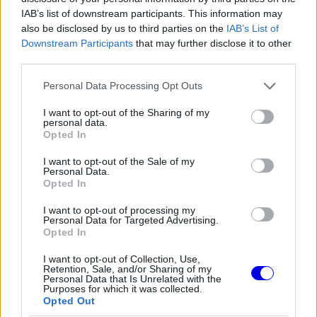
IAB’s list of downstream participants. This information may
also be disclosed by us to third parties on the
IAB’s List of
Downstream Participants
that may further disclose it to other
third parties.
Please note that this website/app uses one or more Google
Personal Data Processing Opt Outs
services and may gather and store information including but
not limited to your visit or usage behaviour. You may click to
I want to opt-out of the Sharing of my
personal data.
grant or deny consent to Google and its third-party tags to
Opted In
use your data for below specified purposes in below Google
consent section.
I want to opt-out of the Sale of my
Personal Data.
Opted In
I want to opt-out of processing my
Personal Data for Targeted Advertising.
Opted In
I want to opt-out of Collection, Use,
Retention, Sale, and/or Sharing of my
Personal Data that Is Unrelated with the
Purposes for which it was collected.
Opted Out