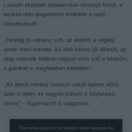
Lawson eközben teljesen más versenyt futott, a
lezárás után elégedetten értékelte a saját
teljesítményét.
„Tényleg jó verseny volt, az elejétől a végéig
simán ment minden. Az első köröm jól sikerült, az
etap második felében nagyon erős volt a tempóm,
a gumikat is megfelelően kezeltem.”
„Az elmúlt néhány futamon sokat léptem előre
ezen a téren, ez nagyon biztató a folytatásra
nézve” – fogalmazott a csapattárs.
This
is
a
The media could not be loaded, either because the
modal