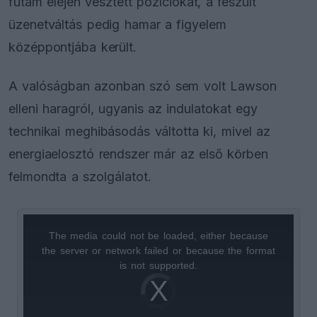
futam elején vesztett pozíciókat, a feszült
üzenetváltás pedig hamar a figyelem
középpontjába került.
A valóságban azonban szó sem volt Lawson
elleni haragról, ugyanis az indulatokat egy
technikai meghibásodás váltotta ki, mivel az
energiaelosztó rendszer már az első körben
felmondta a szolgálatot.
The media could not be loaded, either because
This
the server or network failed or because the format
is
is not supported.
Video
a
Player
is
loading.
modal