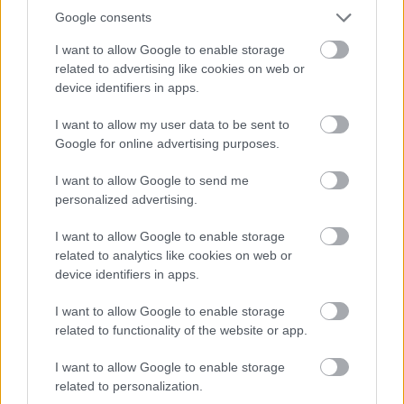
Google consents
A háttérben meghúzódó probléma rögtön a rajt
I want to allow Google to enable storage
után jelentkezett. Lindblad a hatodik pozícióért
related to advertising like cookies on web or
csatázott Max Verstappennel a Village kanyarban,
device identifiers in apps.
amikor a vetélytárs leszorította a pályáról.
I want to allow my user data to be sent to
Google for online advertising purposes.
A lendületvesztést kihasználva Lawson rögtön
I want to allow Google to send me
támadást indított a Wellington egyenesben,
personalized advertising.
Lindblad pedig a Brooklands kanyar külső ívén
I want to allow Google to enable storage
próbált korrigálni a kormányzással. A manőver
related to analytics like cookies on web or
device identifiers in apps.
szélesre sikerült, emiatt Lawson és Oscar Piastri is
elment mellette.
I want to allow Google to enable storage
related to functionality of the website or app.
Lindblad ekkor jelentkezett be a rádión, egy
I want to allow Google to enable storage
dühös felkiáltással kérve egy kis nyugalmat.
related to personalization.