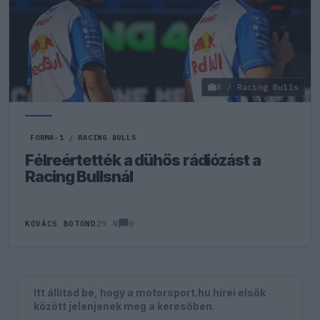
X / Racing Bulls
FORMA-1
/
RACING BULLS
Félreértették a dühös rádiózást a
Racing Bullsnál
0
KOVÁCS BOTOND
29 N
Itt állítsd be, hogy a motorsport.hu hírei elsők
között jelenjenek meg a keresőben.