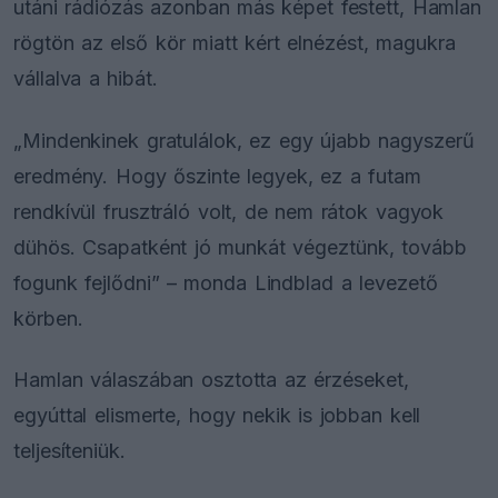
utáni rádiózás azonban más képet festett, Hamlan
rögtön az első kör miatt kért elnézést, magukra
vállalva a hibát.
„Mindenkinek gratulálok, ez egy újabb nagyszerű
eredmény. Hogy őszinte legyek, ez a futam
rendkívül frusztráló volt, de nem rátok vagyok
dühös. Csapatként jó munkát végeztünk, tovább
fogunk fejlődni” – monda Lindblad a levezető
körben.
Hamlan válaszában osztotta az érzéseket,
egyúttal elismerte, hogy nekik is jobban kell
teljesíteniük.