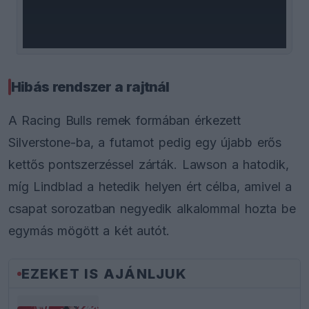
window.
Hibás rendszer a rajtnál
A Racing Bulls remek formában érkezett
Silverstone-ba, a futamot pedig egy újabb erős
kettős pontszerzéssel zárták. Lawson a hatodik,
míg Lindblad a hetedik helyen ért célba, amivel a
csapat sorozatban negyedik alkalommal hozta be
egymás mögött a két autót.
EZEKET IS AJÁNLJUK