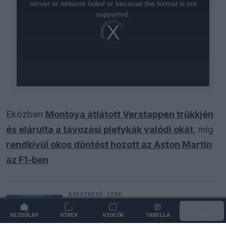
window.
server or network failed or because the format is not
supported.
Video
Player
is
loading.
Eközben
Montoya átlátott Verstappen trükkjén
és elárulta a távozási pletykák valódi okát
, míg
rendkívül okos döntést hozott az Aston Martin
az F1-ben
KÖVETKEZŐ CIKK
Kimi Räikkönen, akinek több
világbajnoki címet kellett volna
KEZDŐLAP
HÍREK
VIDEÓK
TABELLA
MENÜ
nyernie a McLarennel