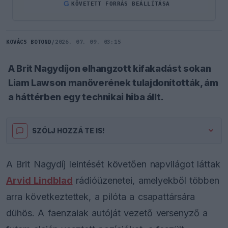
G
KÖVETETT FORRÁS BEÁLLÍTÁSA
KOVÁCS BOTOND
/
2026. 07. 09. 03:15
A Brit Nagydíjon elhangzott kifakadást sokan
Liam Lawson manőverének tulajdonították, ám
a háttérben egy technikai hiba állt.
SZÓLJ HOZZÁ TE IS!
A Brit Nagydíj leintését követően napvilágot láttak
Arvid Lindblad
rádióüzenetei, amelyekből többen
arra következtettek, a pilóta a csapattársára
dühös. A faenzaiak autóját vezető versenyző a