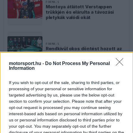
FORMA-1
Montoya átlátott Verstappen
trükkjén és elárulta a távozási
pletykák valódi okát
FORMA-1
Rendkívül okos döntést hozott az
Aston Martin az F1-ben
motorsport.hu -
Do Not Process My Personal
Information
FORMA-1
If you wish to opt-out of the sale, sharing to third parties, or
Különös szövetség segítheti
processing of your personal or sensitive information for
Esteban Ocon Aston Martinhoz
targeted advertising by us, please use the below opt-out
igazolását
section to confirm your selection. Please note that after your
opt-out request is processed you may continue seeing
interest-based ads based on personal information utilized by
us or personal information disclosed to third parties prior to
your opt-out. You may separately opt-out of the further
disclosure of your personal information by third parties on the