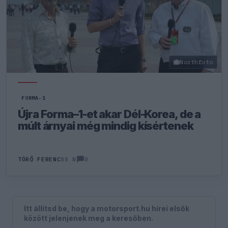
Northfoto
FORMA-1
Újra Forma–1-et akar Dél-Korea, de a
múlt árnyai még mindig kísértenek
0
TÖRŐ FERENC
88 N
Itt állítsd be, hogy a motorsport.hu hírei elsők
között jelenjenek meg a keresőben.