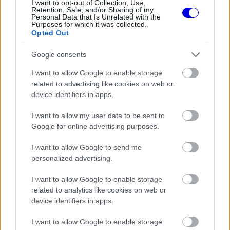
I want to opt-out of Collection, Use,
Retention, Sale, and/or Sharing of my
megközelíthetőség kulcskérdés. „Az F1 sikere
Personal Data that Is Unrelated with the
Purposes for which it was collected.
nagymértékben a nézők és turisták számától
Opted Out
függ, Yeongam viszont távol esett és nehézkes
Google consents
volt az odajutás. Incheon nagyjából 30 percre van
I want to allow Google to enable storage
a repülőtértől, a közelben magas színvonalú
related to advertising like cookies on web or
device identifiers in apps.
szálláshelyek találhatók, és a környezet is
alkalmas a látogatók kiszolgálására” – mondta.
I want to allow my user data to be sent to
Google for online advertising purposes.
A tervek szerint a pálya 4,96 kilométer hosszú
I want to allow Google to send me
lenne, 15 kanyarral, és akár 337 km/óra
personalized advertising.
csúcssebességet is lehetővé tenne. A szervezők
I want to allow Google to enable storage
napi 120 ezer nézővel számolnak, miközben a
related to analytics like cookies on web or
device identifiers in apps.
háromnapos esemény összesen 300–400 ezer
I want to allow Google to enable storage
látogatót vonzhatna.