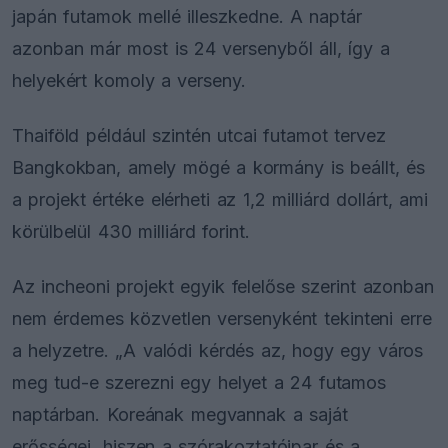
japán futamok mellé illeszkedne. A naptár
azonban már most is 24 versenyből áll, így a
helyekért komoly a verseny.
Thaiföld például szintén utcai futamot tervez
Bangkokban, amely mögé a kormány is beállt, és
a projekt értéke elérheti az 1,2 milliárd dollárt, ami
körülbelül 430 milliárd forint.
Az incheoni projekt egyik felelőse szerint azonban
nem érdemes közvetlen versenyként tekinteni erre
a helyzetre. „A valódi kérdés az, hogy egy város
meg tud-e szerezni egy helyet a 24 futamos
naptárban. Koreának megvannak a saját
erősségei, hiszen a szórakoztatóipar és a