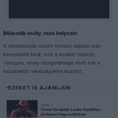
window.
Második esély, más helyszín
A döntéshozók szerint Incheon teljesen más
környezetet kínál, mint a korábbi helyszín,
Yeongam, amely elszigeteltsége miatt már a
kezdetektől nehézségekkel küzdött.
EZEKET IS AJÁNLJUK
FORMA-1
Óriási fordulat Lewis Hamilton
jövőjével kapcsolatban