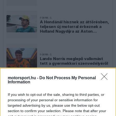
FORMA-1
A Hondánál hisznek az áttörésben,
teljesen új motorral érkeznek a
Holland Nagydíjra az Aston
Martinnal
FORMA-1
Lando Norris meglepő vallomást
tett a gyermekkori szenvedélyéről
motorsport.hu -
Do Not Process My Personal
Information
If you wish to opt-out of the sale, sharing to third parties, or
processing of your personal or sensitive information for
targeted advertising by us, please use the below opt-out
section to confirm your selection. Please note that after your