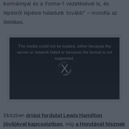
kormánnyal és a Forma–1 vezetésével is, és
lépésről lépésre haladunk tovább” – mondta az
illetékes.
This
is
a
The media could not be loaded, either because the
modal
window.
server or network failed or because the format is not
supported.
Video
Player
is
loading.
Eközben
óriási fordulat Lewis Hamilton
jövőjével kapcsolatban
, míg
a Hondánál hisznek