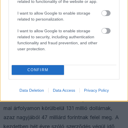
related to functionality of the website or app.
I want to allow Google to enable storage
Drága múlt, bizonytalan jövő
related to personalization.
A korábbi próbálkozás azonban intő példa. A
I want to allow Google to enable storage
related to security, including authentication
2010 és 2013 között rendezett koreai futam már a
functionality and fraud prevention, and other
kezdetekkor problémákba ütközött, a pálya csak
user protection.
hetekkel az első verseny előtt kapta meg az FIA
engedélyét, miközben a szervezési és pénzügyi
CONFIRM
gondok végigkísérték a projektet.
A végelszámolás szerint a rendezvény négy év
Data Deletion
Data Access
Privacy Policy
alatt 190,2 milliárd won veszteséget termelt, ami
mai árfolyamon körülbelül 131 millió dollárnak,
azaz nagyjából 47 milliárd forintnak felel meg. A
kezdetben hét évre szóló szerződés végül idő