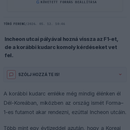
G
KÖVETETT FORRÁS BEÁLLÍTÁSA
TÖRŐ FERENC
/
2026. 05. 12. 10:46
Incheon utcai pályával hozná vissza az F1-et,
de a korábbi kudarc komoly kérdéseket vet
fel.
SZÓLJ HOZZÁ TE IS!
A korábbi kudarc emléke még mindig élénken él
Dél-Koreában, miközben az ország ismét Forma–
1-es futamot akar rendezni, ezúttal Incheon utcáin.
Több mint egy évtizeddel azután, hogy a Koreai