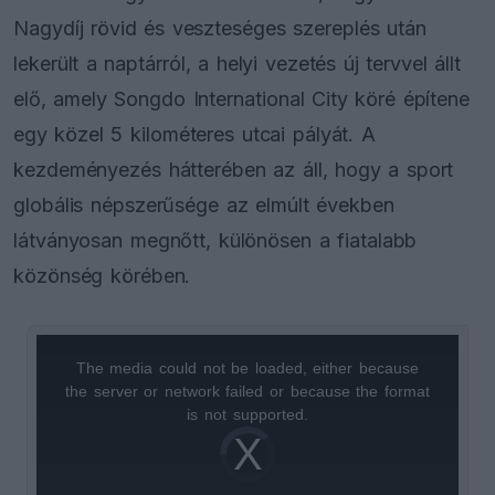
Nagydíj rövid és veszteséges szereplés után
lekerült a naptárról, a helyi vezetés új tervvel állt
elő, amely Songdo International City köré építene
egy közel 5 kilométeres utcai pályát. A
kezdeményezés hátterében az áll, hogy a sport
globális népszerűsége az elmúlt években
látványosan megnőtt, különösen a fiatalabb
közönség körében.
The media could not be loaded, either because
This
the server or network failed or because the format
is
is not supported.
Video
a
Player
is
loading.
modal