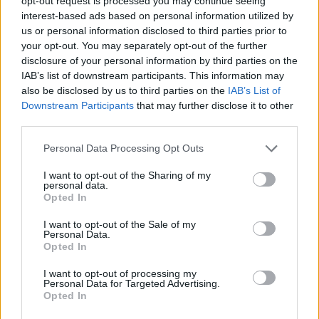
opt-out request is processed you may continue seeing
interest-based ads based on personal information utilized by
us or personal information disclosed to third parties prior to
your opt-out. You may separately opt-out of the further
disclosure of your personal information by third parties on the
IAB’s list of downstream participants. This information may
also be disclosed by us to third parties on the
IAB’s List of
Downstream Participants
that may further disclose it to other
third parties.
Please note that this website/app uses one or more Google
Personal Data Processing Opt Outs
services and may gather and store information including but
not limited to your visit or usage behaviour. You may click to
I want to opt-out of the Sharing of my
personal data.
grant or deny consent to Google and its third-party tags to
Opted In
use your data for below specified purposes in below Google
consent section.
I want to opt-out of the Sale of my
Personal Data.
Opted In
I want to opt-out of processing my
Personal Data for Targeted Advertising.
A városi projekt egyik, névtelenséget kérő
Opted In
illetékese arra hívta fel a figyelmet, hogy a