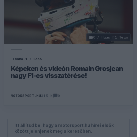
X / Haas F1 Team
FORMA-1
/
HAAS
Képeken és videón Romain Grosjean
nagy F1-es visszatérése!
0
MOTORSPORT.HU
315 N
Itt állítsd be, hogy a motorsport.hu hírei elsők
között jelenjenek meg a keresőben.