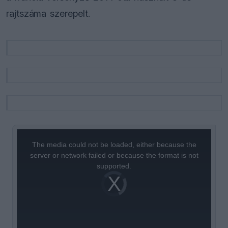
rajtszáma szerepelt.
This
is
a
The media could not be loaded, either because the
modal
window.
server or network failed or because the format is not
supported.
Video
Player
is
loading.