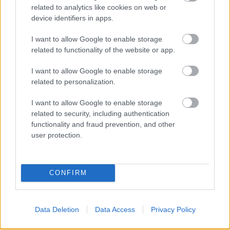
related to analytics like cookies on web or
device identifiers in apps.
FORMA-1
Montoya átlátott Verstappen
I want to allow Google to enable storage
trükkjén és elárulta a távozási
pletykák valódi okát
related to functionality of the website or app.
I want to allow Google to enable storage
related to personalization.
FORMA-1
I want to allow Google to enable storage
Adrian Newey tiszta vizet öntött a
pohárba Fernando Alonso jövőjéről
related to security, including authentication
functionality and fraud prevention, and other
user protection.
Mugellóban a VF-23-as autóval, amelyet a Haas
CONFIRM
a 2023-as szezonban használt, Grosjean ismét
pályára gurulhatott. A korai felvételek szerint esős
Data Deletion
Data Access
Privacy Policy
körülmények között zajlott a teszt, az autón pedig
a francia versenyző 2014 óta használt 8-as