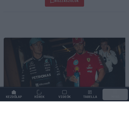
HOZZÁSZÓLOK
KEZDŐLAP
HÍREK
VIDEÓK
TABELLA
MENÜ
FORMA-1
Jelentős pénzügyi veszteséget
szenvedett el a Forma–1 a törölt