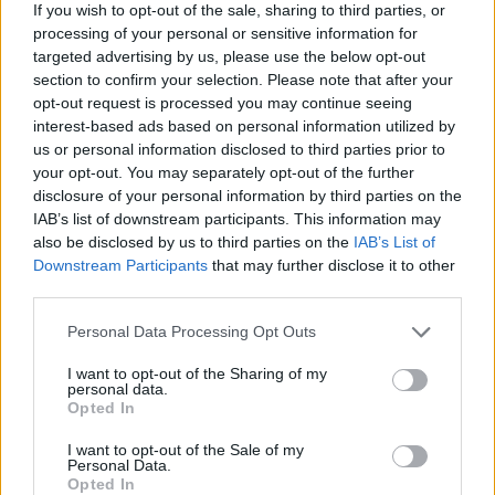
If you wish to opt-out of the sale, sharing to third parties, or
Grosjean 27 másodpercig volt a lángok
processing of your personal or sensitive information for
targeted advertising by us, please use the below opt-out
fogságában, mielőtt kiszabadult volna az égő
section to confirm your selection. Please note that after your
roncsból, és csupán kezén szenvedett égési
opt-out request is processed you may continue seeing
interest-based ads based on personal information utilized by
sérüléseket. A baleset olyan súlyos volt, hogy a
us or personal information disclosed to third parties prior to
Haas csapata akkor úgy döntött, újoncokkal
your opt-out. You may separately opt-out of the further
disclosure of your personal information by third parties on the
folytatja a következő szezonban.
IAB’s list of downstream participants. This information may
also be disclosed by us to third parties on the
IAB’s List of
Downstream Participants
that may further disclose it to other
third parties.
The media could not be loaded, either because
This
the server or network failed or because the format
Please note that this website/app uses one or more Google
Personal Data Processing Opt Outs
is
is not supported.
services and may gather and store information including but
Video
a
not limited to your visit or usage behaviour. You may click to
I want to opt-out of the Sharing of my
Player
is
personal data.
grant or deny consent to Google and its third-party tags to
loading.
modal
Opted In
use your data for below specified purposes in below Google
window.
consent section.
I want to opt-out of the Sale of my
Personal Data.
Opted In