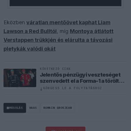
Eközben
váratlan mentőövet kaphat Liam
Lawson a Red Bulltól
, míg
Montoya átlátott
Verstappen trükkjén és elárulta a távozási
pletykák valódi okát
KÖVETKEZŐ CIKK
Jelentős pénzügyi veszteséget
szenvedett el a Forma–1 a törölt
futamok miatt
↓
GÖRGESS LE A FOLYTATÁSHOZ
MÁSOLÁS
HAAS
ROMAIN GROSJEAN