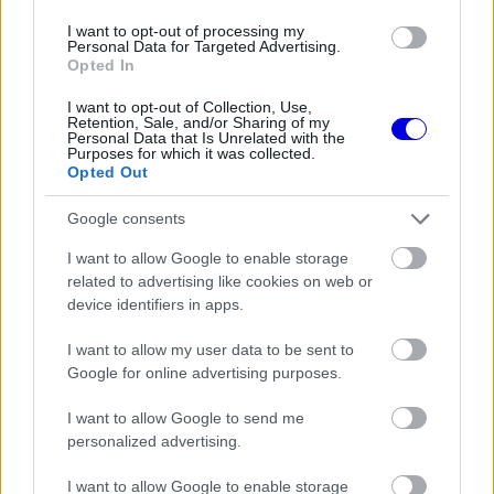
I want to opt-out of processing my
Personal Data for Targeted Advertising.
A borzasztó incidens megakadályozta Grosjeant
Opted In
abban, hogy méltó búcsút vegyen a Forma-1-től,
I want to opt-out of Collection, Use,
Retention, Sale, and/or Sharing of my
mivel ki kellett hagynia a szezon hátralevő részét.
Personal Data that Is Unrelated with the
Purposes for which it was collected.
Most azonban lehetőséget kapott korábbi
Opted Out
csapatától arra, hogy újra kipróbálhasson egy F1-
Google consents
es autót a korábbi autók tesztelési programjában
I want to allow Google to enable storage
(TPC).
related to advertising like cookies on web or
device identifiers in apps.
EZEKET IS AJÁNLJUK
I want to allow my user data to be sent to
Google for online advertising purposes.
FORMA-1
I want to allow Google to send me
Váratlan mentőövet kaphat Liam
personalized advertising.
Lawson a Red Bulltól
I want to allow Google to enable storage