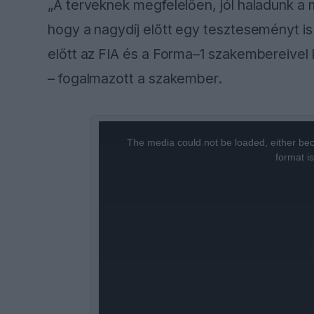
„A terveknek megfelelően, jól haladunk a m
hogy a nagydíj előtt egy teszteseményt is
előtt az FIA és a Forma–1 szakembereivel
– fogalmazott a szakember.
This
is
a
The media could not be loaded, either bec
modal
window.
format i