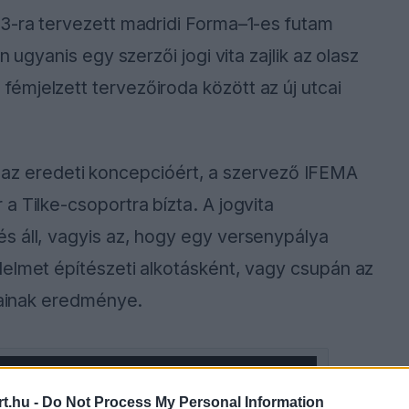
13-ra tervezett madridi Forma–1-es futam
 ugyanis egy szerzői jogi vita zajlik az olasz
émjelzett tervezőiroda között az új utcai
elt az eredeti koncepcióért, a szervező IFEMA
a Tilke-csoportra bízta. A jogvita
s áll, vagyis az, hogy egy versenypálya
delmet építészeti alkotásként, vagy csupán az
ásainak eredménye.
ause the server or network failed or because the
t.hu -
Do Not Process My Personal Information
s not supported.