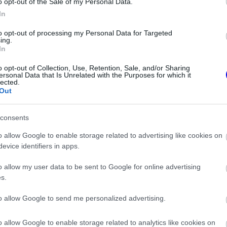
o opt-out of the Sale of my Personal Data.
yozására, miközben a fő eljárás még zajlik.
In
to opt-out of processing my Personal Data for Targeted
ing.
In
o opt-out of Collection, Use, Retention, Sale, and/or Sharing
ersonal Data that Is Unrelated with the Purposes for which it
lected.
Out
consents
o allow Google to enable storage related to advertising like cookies on
evice identifiers in apps.
FORMA-1
o allow my user data to be sent to Google for online advertising
Max Verstappen érzelmes
s.
példával szemléltette a család
os döntést hozott
fontosságát
in az F1-ben
to allow Google to send me personalized advertising.
o allow Google to enable storage related to analytics like cookies on