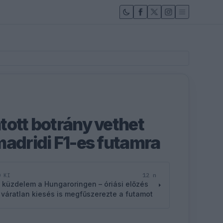
tott botrány vethet
madridi F1-es futamra
12 n
D KI
 küzdelem a Hungaroringen – óriási előzés
 váratlan kiesés is megfűszerezte a futamot