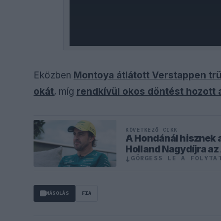
Eközben
Montoya átlátott Verstappen trü
okát
, míg
rendkívül okos döntést hozott 
KÖVETKEZŐ CIKK
A Hondánál hisznek a
Holland Nagydíjra az
GÖRGESS LE A FOLYTA
↓
MÁSOLÁS
FIA