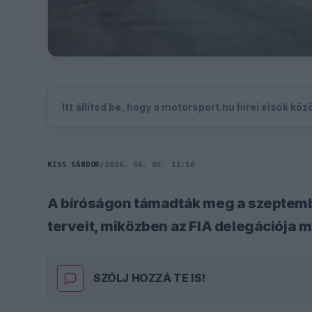
Itt állítsd be, hogy a motorsport.hu hírei elsők kö
KISS SÁNDOR
/
2026. 06. 03. 11:16
A bíróságon támadták meg a szeptemb
terveit, miközben az FIA delegációja m
SZÓLJ HOZZÁ TE IS!