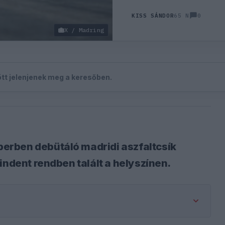
0
KISS SÁNDOR
65 N
X / Madring
zött jelenjenek meg a keresőben.
erben debütáló madridi aszfaltcsík
indent rendben talált a helyszínen.