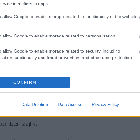
se a tervek szerint halad, a napokban pedig
evice identifiers in apps.
ed vezetésével az FIA delegációja is
o allow Google to enable storage related to functionality of the website
buszos túra keretében tekintették meg a
 eloszlatta az esetleges csúszásokkal
o allow Google to enable storage related to personalization.
o allow Google to enable storage related to security, including
cation functionality and fraud prevention, and other user protection.
öveként a vitatott döntött kanyar
tájékoztatása alapján a logisztikai és
CONFIRM
lett a jegyértékesítés is biztatóan alakul az
ők ára meglehetősen magas.
Data Deletion
Data Access
Privacy Policy
intén megerősítette a határidők tartását,
temben zajlik.