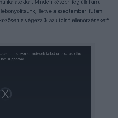
unkálatokkal. Minden készen fog állni arra,
 lebonyolítsunk, illetve a szeptemberi futam
 közösen elvégezzük az utolsó ellenőrzéseket”
ause the server or network failed or because the
s not supported.
Video
Player
is
loading.