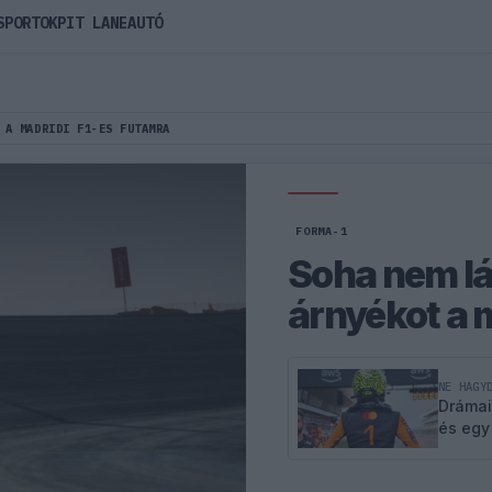
SPORTOK
PIT LANE
AUTÓ
 A MADRIDI F1-ES FUTAMRA
FORMA-1
Soha nem lá
árnyékot a 
NE HAGY
Drámai
és egy