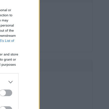
sonal or
ection to
ou may
 personal
out of the
 downstream
B’s List of
er and store
to grant or
ed purposes
HIRDETÉS