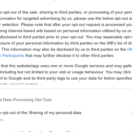
to opt-out of the sale, sharing to third parties, or processing of your per
formation for targeted advertising by us, please use the below opt-out s
r selection. Please note that after your opt-out request is processed y
eing interest-based ads based on personal information utilized by us or
disclosed to third parties prior to your opt-out. You may separately opt-
losure of your personal information by third parties on the IAB’s list of
. This information may also be disclosed by us to third parties on the
IA
Participants
that may further disclose it to other third parties.
 that this website/app uses one or more Google services and may gath
including but not limited to your visit or usage behaviour. You may click 
 to Google and its third-party tags to use your data for below specifi
ogle consent section.
l Data Processing Opt Outs
 névre keresztelt, látványos döntött kanyar
o opt-out of the Sharing of my personal data.
i a végső kialakítás érdemeit. A német
In
is adott egy előzetes végzést bizonyos