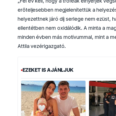
„Fél év kell, hogy a trófeák elnyerjék vég
erőteljesebben megjelenítettük a helyezé
helyezettnek járó díj serlege nem ezüst, h
ellentétben nem oxidálódik. A minta a m
minden évben más motívummal, mint a me
Attila vezérigazgató.
EZEKET IS AJÁNLJUK