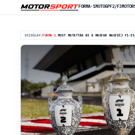
FORMA-1
MOTOGP
F2/F3
MOTOR
KEZDŐLAP
/
FORMA-1
/
MOST MUTATTÁK BE A MAGYAR NAGYDÍJ F1-ES