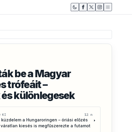
ták be a Magyar
s trófeáit –
 és különlegesek
12 n
D KI
 küzdelem a Hungaroringen – óriási előzés
 váratlan kiesés is megfűszerezte a futamot