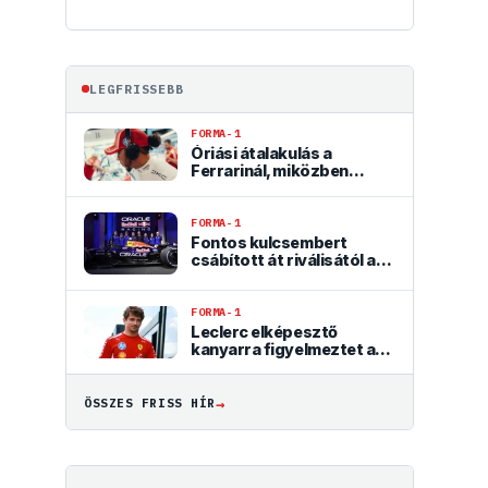
LEGFRISSEBB
FORMA-1
Óriási átalakulás a
Ferrarinál, miközben
baljós árnyak vetülnek a
Holland Nagydíjra
FORMA-1
Fontos kulcsembert
csábított át riválisától a
Red Bull
FORMA-1
Leclerc elképesztő
kanyarra figyelmeztet a
madridi F1-es pályán
→
ÖSSZES FRISS HÍR