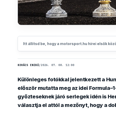
Itt állítsd be, hogy a motorsport.hu hírei elsők kö
KOVÁCS ENIKŐ
/
2026. 07. 08. 12:00
Különleges fotókkal jelentkezett a Hu
először mutatta meg az idei Formula–1
győzteseknek járó serlegek idén is He
választja el attól a mezőnyt, hogy a