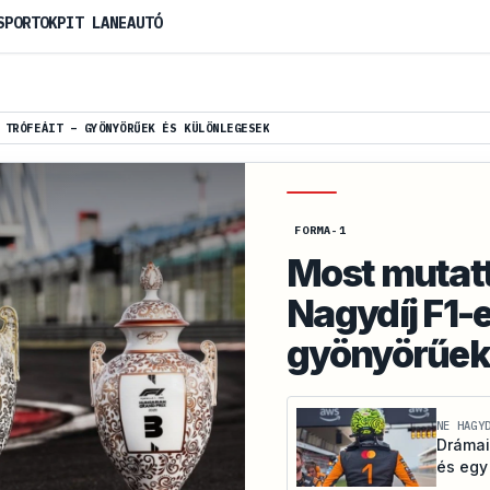
SPORTOK
PIT LANE
AUTÓ
 TRÓFEÁIT – GYÖNYÖRŰEK ÉS KÜLÖNLEGESEK
FORMA-1
Most mutat
Nagydíj F1-e
gyönyörűek
NE HAGY
Drámai
és egy