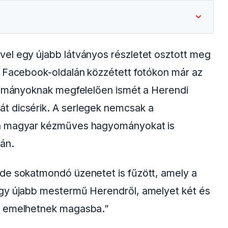
el egy újabb látványos részletet osztott meg
s Facebook-oldalán közzétett fotókon már az
gyományoknak megfelelően ismét a Herendi
t dicsérik. A serlegek nemcsak a
 a magyar kézműves hagyományokat is
mán.
de sokatmondó üzenetet is fűzött, amely a
Egy újabb mestermű Herendről, amelyet két és
i emelhetnek magasba.”