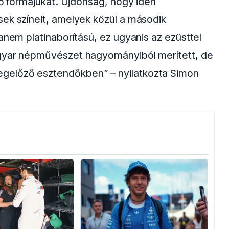
ső formájukat. Újdonság, hogy idén
sek színeit, amelyek közül a második
anem platinaborítású, ez ugyanis az ezüsttel
agyar népművészet hagyományiból merített, de
gelőző esztendőkben” – nyilatkozta Simon