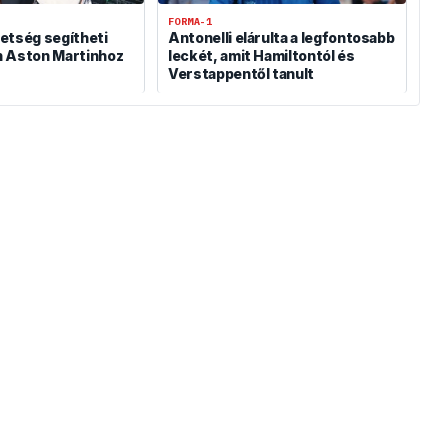
FORMA-1
etség segítheti
Antonelli elárulta a legfontosabb
 Aston Martinhoz
leckét, amit Hamiltontól és
Verstappentől tanult