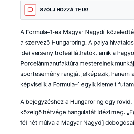
SZÓLJ HOZZÁ TE IS!
A Formula–1-es Magyar Nagydíj közeledtév
a szervező Hungaroring. A pálya hivatalo
idei verseny trófeái láthatók, amik a ha
Porcelánmanufaktúra mestereinek munkájá
sportesemény rangját jelképezik, hanem
képviselik a Formula–1 egyik kiemelt futa
A bejegyzéshez a Hungaroring egy rövid, 
közelgő hétvége hangulatát idézi meg. „
fél hét múlva a Magyar Nagydíj dobogósa