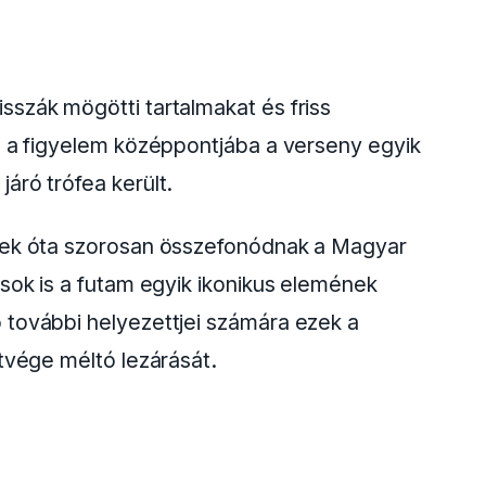
szák mögötti tartalmakat és friss
l a figyelem középpontjába a verseny egyik
áró trófea került.
évek óta szorosan összefonódnak a Magyar
ások is a futam egyik ikonikus elemének
 további helyezettjei számára ezek a
étvége méltó lezárását.