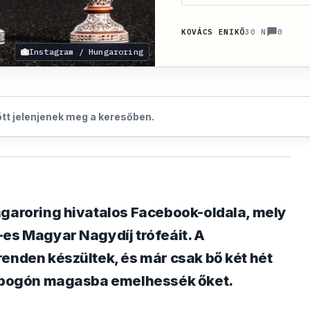
0
KOVÁCS ENIKŐ
30 N
Instagram / Hungaroring
zött jelenjenek meg a keresőben.
ngaroring hivatalos Facebook-oldala, mely
-es Magyar Nagydíj trófeáit. A
renden készültek, és már csak bő két hét
 dobogón magasba emelhessék őket.