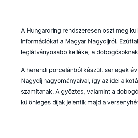
A Hungaroring rendszeresen oszt meg kulis
információkat a Magyar Nagydíjról. Ezútta
leglátványosabb kelléke, a dobogósoknak j
A herendi porcelánból készült serlegek 
Nagydíj hagyományaival, így az idei alkot
számítanak. A győztes, valamint a dobogó
különleges díjak jelentik majd a versenyh