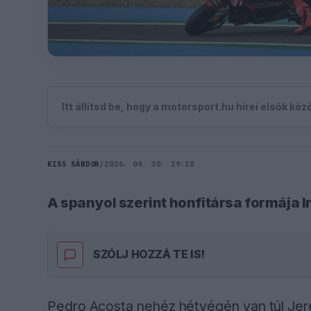
Itt állítsd be, hogy a motorsport.hu hírei elsők kö
KISS SÁNDOR
/
2026. 04. 30. 19:18
A spanyol szerint honfitársa formája I
SZÓLJ HOZZÁ TE IS!
Pedro Acosta nehéz hétvégén van túl Je