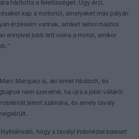
ra hárította a felelősséget. Úgy érzi,
lzéseket kap a motortól, amelyeket más pályán
olyan érzéseim vannak, amiket sehol máshol
ennyivel jobb lett volna a motor, amikor
bb.”
arc Marquez is, aki ismét hibázott, és
bajnok nem szeretné, ha újra a jobb válláról
roblémát jelent számára, és amely tavaly
megsérült.
yilvánvaló, hogy a tavalyi indonéziai baleset