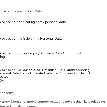
l Data Processing Opt Outs
o opt-out of the Sharing of my personal data.
In
o opt-out of the Sale of my Personal Data.
In
to opt-out of processing my Personal Data for Targeted
ing.
FORMA-1
In
lás a Ferrarinál,
Súlyos figyelmeztetést kapott a
jós árnyak vetülnek
Ferrari Lewis Hamilton miatt
o opt-out of Collection, Use, Retention, Sale, and/or Sharing
ydíjra
ersonal Data that Is Unrelated with the Purposes for which it
lected.
Out
consents
o allow Google to enable storage related to advertising like cookies on
evice identifiers in apps.