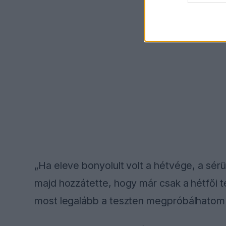
„Ha eleve bonyolult volt a hétvége, a sé
majd hozzátette, hogy már csak a hétfői t
most legalább a teszten megpróbálhatom m