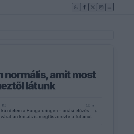
 normális, amit most
ztől látunk
12 n
D KI
 küzdelem a Hungaroringen – óriási előzés
 váratlan kiesés is megfűszerezte a futamot