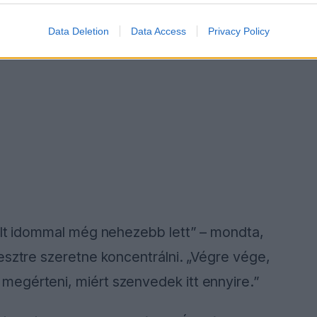
Data Deletion
Data Access
Privacy Policy
rült idommal még nehezebb lett” – mondta,
esztre szeretne koncentrálni. „Végre vége,
egérteni, miért szenvedek itt ennyire.”