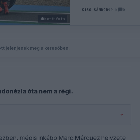
0
KISS SÁNDOR
99 N
Northfoto
zött jelenjenek meg a keresőben.
ndonézia óta nem a régi.
rezben, mégis inkább Marc Márquez helyzete