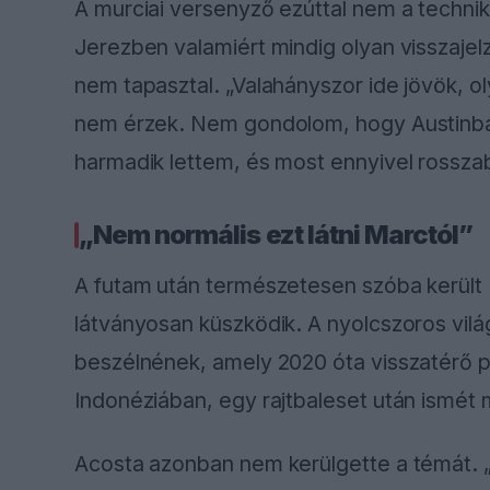
A murciai versenyző ezúttal nem a techniká
Jerezben valamiért mindig olyan visszaje
nem tapasztal. „Valahányszor ide jövök, 
nem érzek. Nem gondolom, hogy Austinban 
harmadik lettem, és most ennyivel rossza
„Nem normális ezt látni Marctól”
A futam után természetesen szóba került M
látványosan küszködik. A nyolcszoros világ
beszélnének, amely 2020 óta visszatérő p
Indonéziában, egy rajtbaleset után ismét 
Acosta azonban nem kerülgette a témát. „N