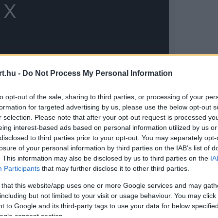
t.hu -
Do Not Process My Personal Information
to opt-out of the sale, sharing to third parties, or processing of your per
formation for targeted advertising by us, please use the below opt-out s
r selection. Please note that after your opt-out request is processed y
eing interest-based ads based on personal information utilized by us or
ándezszel, az ütközés következtében pedig
disclosed to third parties prior to your opt-out. You may separately opt-
rodinamikai egyensúly felborult, a gép egyik
losure of your personal information by third parties on the IAB’s list of
. This information may also be disclosed by us to third parties on the
IA
lentősen megnehezítette a vezetést, Fernández
Participants
that may further disclose it to other third parties.
sta ennek ellenére megelőzte Brad Bindert is,
 that this website/app uses one or more Google services and may gath
including but not limited to your visit or usage behaviour. You may click 
t elfogadható eredménnyel.
 to Google and its third-party tags to use your data for below specifi
ogle consent section.