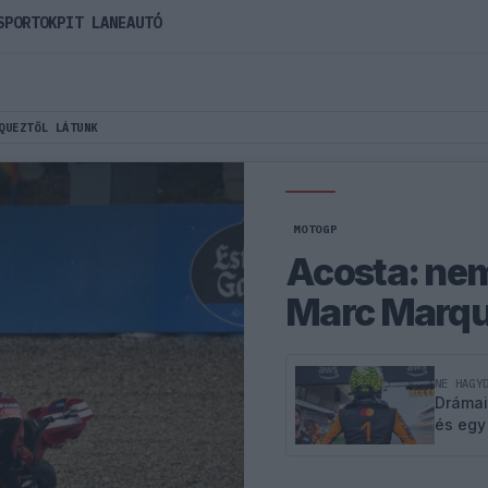
SPORTOK
PIT LANE
AUTÓ
QUEZTŐL LÁTUNK
MOTOGP
Acosta: nem
Marc Marque
NE HAGY
Drámai
és egy