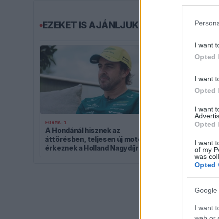
Persona
EZEKET IS AJÁNLJUK
I want t
Opted 
I want t
Opted 
I want 
Advertis
FORMA-1
FORMA-1
Opted 
A Hondánál hisznek az
Óriási átalaku
áttörésben, teljesen új motorral
miközben bal
I want t
érkeznek a Holland Nagydíjra az
a Holland Nag
of my P
was col
Aston Martinnal
Opted 
Google 
I want t
web or d