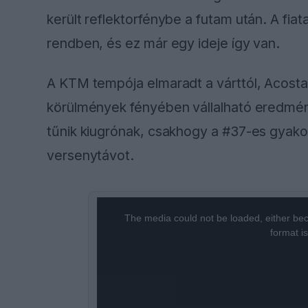
került reflektorfénybe a futam után. A fiat
rendben, és ez már egy ideje így van.
A KTM tempója elmaradt a várttól, Acosta 
körülmények fényében vállalható eredmén
tűnik kiugrónak, csakhogy a #37-es gyakorla
versenytávot.
This
The media could not be loaded, either bec
is
format i
a
modal
window.