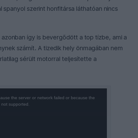
al spanyol szerint honfitársa láthatóan nincs
azonban így is bevergődött a top tízbe, ami a
ynek számít. A tizedik hely önmagában nem
tilag sérült motorral teljesítette a
ause the server or network failed or because the
s not supported.