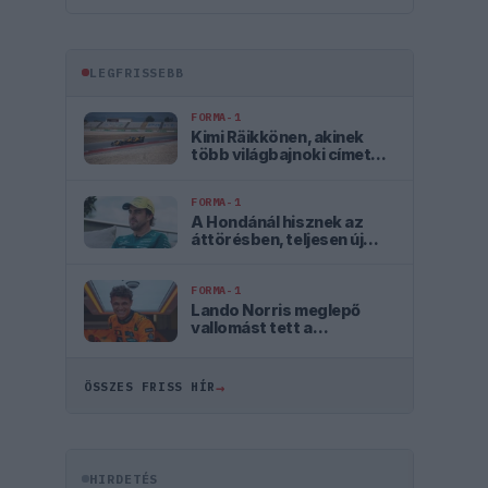
LEGFRISSEBB
FORMA-1
Kimi Räikkönen, akinek
több világbajnoki címet
kellett volna nyernie a
McLarennel
FORMA-1
A Hondánál hisznek az
áttörésben, teljesen új
motorral érkeznek a
Holland Nagydíjra az
Aston Martinnal
FORMA-1
Lando Norris meglepő
vallomást tett a
gyermekkori
szenvedélyéről
→
ÖSSZES FRISS HÍR
HIRDETÉS