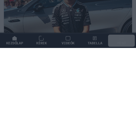
KEZDŐLAP
HÍREK
VIDEÓK
TABELLA
MENÜ
FORMA-1
/
MERCEDES
Antonelli szerint a pályán teljesen
átalakul a személyisége
Andrea Kimi Antonelli nyíltan beszélt arról, miként
alakul át a személyisége, amikor elfoglalja a helyét a
versenyautóban.
0
KISS SÁNDOR
12 P