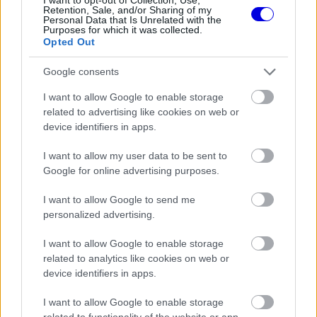
feltámadása mögött
Retention, Sale, and/or Sharing of my
Personal Data that Is Unrelated with the
Purposes for which it was collected.
Opted Out
Google consents
FORMA-1
Súlyos eurómilliókért hallgat a Red
I want to allow Google to enable storage
Bull legendás szakembere
related to advertising like cookies on web or
device identifiers in apps.
I want to allow my user data to be sent to
FORMA-1
Google for online advertising purposes.
Max Verstappen végre elárulta,
elhagyja-e a Forma-1-et
I want to allow Google to send me
personalized advertising.
I want to allow Google to enable storage
A történtekről a Formula Directa számolt be az X-
related to analytics like cookies on web or
en közzétett bejegyzésében, amelyben a baleset
device identifiers in apps.
utáni állapotról is megnyugtató információkat
I want to allow Google to enable storage
related to functionality of the website or app.