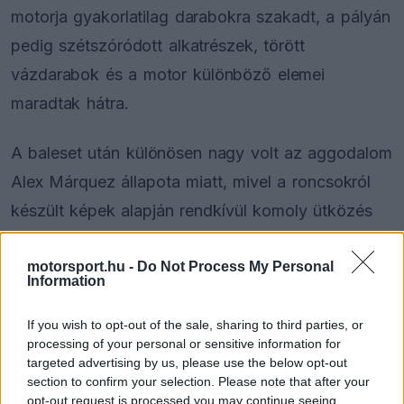
motorja gyakorlatilag darabokra szakadt, a pályán
pedig szétszóródott alkatrészek, törött
vázdarabok és a motor különböző elemei
maradtak hátra.
A baleset után különösen nagy volt az aggodalom
Alex Márquez állapota miatt, mivel a roncsokról
készült képek alapján rendkívül komoly ütközés
történhetett a Circuit de Barcelona-Catalunya
motorsport.hu -
Do Not Process My Personal
pályán.
Information
If you wish to opt-out of the sale, sharing to third parties, or
processing of your personal or sensitive information for
The media could not be loaded, either because
This
targeted advertising by us, please use the below opt-out
the server or network failed or because the format
is
section to confirm your selection. Please note that after your
is not supported.
opt-out request is processed you may continue seeing
Video