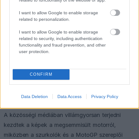
közöltek.
I want to allow Google to enable storage
A beszámoló szerint Alex Márquez nincs
related to personalization.
életveszélyben, valamint képes mozgatni a karjait
I want to allow Google to enable storage
és a lábait is, ami jelentősen csökkentette az első
related to security, including authentication
functionality and fraud prevention, and other
percekben felmerülő legsúlyosabb sérülésekkel
user protection.
kapcsolatos félelmeket. Ugyanakkor azóta
kiderült, hogy a C7-es csigolya peremtörést
CONFIRM
szenvedett el.
Data Deletion
Data Access
Privacy Policy
A közösségi médiában villámgyorsan terjedni
kezdtek a képek a megsemmisült motorról,
miközben a szurkolók és a MotoGP szereplői