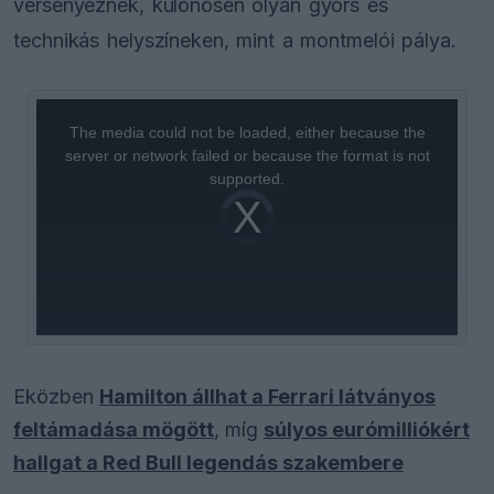
versenyeznek, különösen olyan gyors és
technikás helyszíneken, mint a montmelói pálya.
This
is
a
The media could not be loaded, either because the
modal
window.
server or network failed or because the format is not
supported.
Video
Player
is
loading.
Eközben
Hamilton állhat a Ferrari látványos
feltámadása mögött
, míg
súlyos eurómilliókért
hallgat a Red Bull legendás szakembere