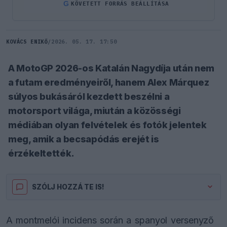
G
KÖVETETT FORRÁS BEÁLLÍTÁSA
KOVÁCS ENIKŐ
/
2026. 05. 17. 17:50
A MotoGP 2026-os Katalán Nagydíja után nem
a futam eredményeiről, hanem Alex Márquez
súlyos bukásáról kezdett beszélni a
motorsport világa, miután a közösségi
médiában olyan felvételek és fotók jelentek
meg, amik a becsapódás erejét is
érzékeltették.
SZÓLJ HOZZÁ TE IS!
A montmelói incidens során a spanyol versenyző