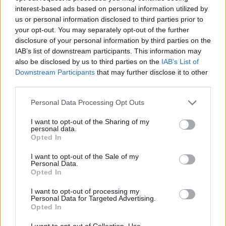
a
Player
interest-based ads based on personal information utilized by
is
loading.
modal
us or personal information disclosed to third parties prior to
your opt-out. You may separately opt-out of the further
window.
disclosure of your personal information by third parties on the
IAB’s list of downstream participants. This information may
also be disclosed by us to third parties on the
IAB’s List of
Downstream Participants
that may further disclose it to other
third parties.
A helyszíni fotókon az is látható volt, hogy a
Please note that this website/app uses one or more Google
narancssárga ruhás pályabírók hosszasan
Personal Data Processing Opt Outs
services and may gather and store information including but
vizsgálták az aszfalton heverő alkatrészeket,
not limited to your visit or usage behaviour. You may click to
I want to opt-out of the Sharing of my
personal data.
grant or deny consent to Google and its third-party tags to
miközben a motor szinte felismerhetetlenné vált a
Opted In
use your data for below specified purposes in below Google
hatalmas erejű becsapódás következtében.
consent section.
I want to opt-out of the Sale of my
Personal Data.
Opted In
EZEKET IS AJÁNLJUK
I want to opt-out of processing my
Personal Data for Targeted Advertising.
Opted In
FORMA-1
Hamilton állhat a Ferrari látványos
I want to opt-out of Collection, Use,