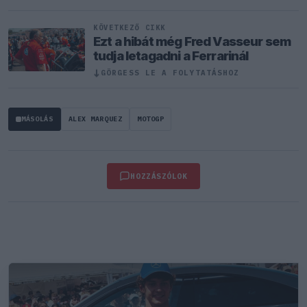
KÖVETKEZŐ CIKK
Ezt a hibát még Fred Vasseur sem
tudja letagadni a Ferrarinál
↓
GÖRGESS LE A FOLYTATÁSHOZ
MÁSOLÁS
ALEX MARQUEZ
MOTOGP
HOZZÁSZÓLOK