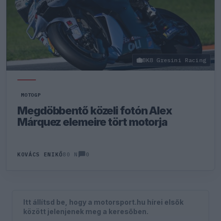
BK8 Gresini Racing
MOTOGP
Megdöbbentő közeli fotón Alex
Márquez elemeire tört motorja
0
KOVÁCS ENIKŐ
80 N
Itt állítsd be, hogy a motorsport.hu hírei elsők
között jelenjenek meg a keresőben.