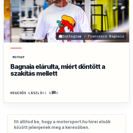
Instagram / Francesco Bagnaia
MOTOGP
Bagnaia elárulta, miért döntött a
szakítás mellett
0
HEGEDŰS LÁSZLÓ
41 N
Itt állítsd be, hogy a motorsport.hu hírei elsők
között jelenjenek meg a keresőben.