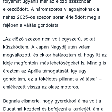
folyamat ugyanis már az előző szezonban
elkezdődött. A háromszoros világbajnoknak a
nehéz 2025-ös szezon során érlelődött meg a
fejében a váltás gondolata.
„Az előző szezon nem volt egyszerű, sokat
küszködtem. A Japán Nagydíj után valami
megváltozott, és ekkor határoztam el, hogy itt az
ideje megfontolni más lehetőségeket is. Mindig is
éreztem az Aprilia támogatását, így úgy
gondoltam, ez a tökéletes pillanat a váltásra” –
emlékezett vissza az olasz motoros.
Bagnaia elismerte, hogy gyerekkori álma volt a
Ducatinál kezdeni és befejezni a karrierjét, ám a