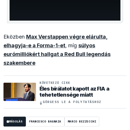
Eközben
Max Verstappen végre elárulta,
elhagyja-e a Forma-1-et
, míg
súlyos
eurómilliókért hallgat a Red Bull legendás
szakembere
KÖVETKEZŐ CIKK
Éles bírálatot kapott az FIA a
tehetetlensége miatt
↓
GÖRGESS LE A FOLYTATÁSHOZ
MÁSOLÁS
FRANCESCO BAGNAIA
MARCO BEZZECCHI