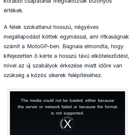
korábbi csapatánál megváltoztak bizonyos
értékek.
A felek szokatlanul hosszú, négyéves
megállapodást köttek egymással, ami ritkaságnak
számít a MotoGP-ben. Bagnaia elmondta, hogy
kifejezetten ő kérte a hosszú távú elköteleződést,
mivel az új szabályok érkezése miatt időre van
szükség a közös sikerek felépítéséhez.
The media could not be loaded, either because
This
the server or network failed or because the format
is
is not supported.
Video
a
Player
is
loading.
modal