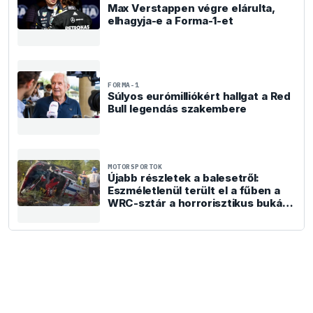
Max Verstappen végre elárulta,
elhagyja-e a Forma-1-et
FORMA-1
Súlyos eurómilliókért hallgat a Red
Bull legendás szakembere
MOTORSPORTOK
Újabb részletek a balesetről:
Eszméletlenül terült el a fűben a
WRC-sztár a horrorisztikus bukás
után