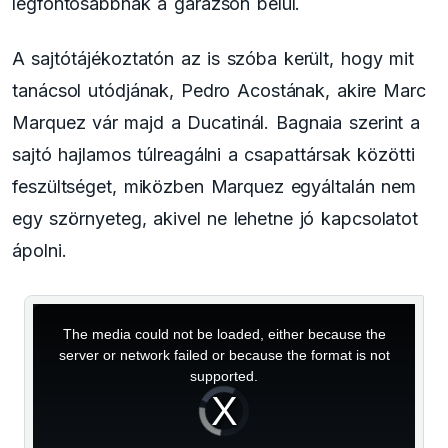
legfontosabbnak a garázson belül.
A sajtótájékoztatón az is szóba került, hogy mit
tanácsol utódjának, Pedro Acostának, akire Marc
Marquez vár majd a Ducatinál. Bagnaia szerint a
sajtó hajlamos túlreagálni a csapattársak közötti
feszültséget, miközben Marquez egyáltalán nem
egy szörnyeteg, akivel ne lehetne jó kapcsolatot
ápolni.
This
is
a
The media could not be loaded, either because the
modal
window.
server or network failed or because the format is not
supported.
Video
Player
is
loading.