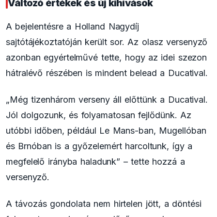
Változó értékek és új kihívások
A bejelentésre a Holland Nagydíj
sajtótájékoztatóján került sor. Az olasz versenyző
azonban egyértelművé tette, hogy az idei szezon
hátralévő részében is mindent belead a Ducatival.
„Még tizenhárom verseny áll előttünk a Ducatival.
Jól dolgozunk, és folyamatosan fejlődünk. Az
utóbbi időben, például Le Mans-ban, Mugellóban
és Brnóban is a győzelemért harcoltunk, így a
megfelelő irányba haladunk” – tette hozzá a
versenyző.
A távozás gondolata nem hirtelen jött, a döntési