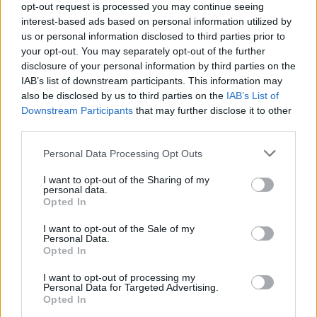
opt-out request is processed you may continue seeing
interest-based ads based on personal information utilized by
us or personal information disclosed to third parties prior to
your opt-out. You may separately opt-out of the further
Pirro jelenleg teljes figyelmét a Ducati 2027-re
disclosure of your personal information by third parties on the
IAB’s list of downstream participants. This information may
készülő, 850 köbcentis motorjának fejlesztésére
also be disclosed by us to third parties on the
IAB’s List of
Downstream Participants
that may further disclose it to other
fordítja, ezért a barcelonai szereplés szakmai
third parties.
haszna korlátozott lenne. Nicolo Bulega sem
Please note that this website/app uses one or more Google
Personal Data Processing Opt Outs
opció, mivel a Ducati Superbike-világbajnoki
services and may gather and store information including but
versenyzője ezen a hétvégén Csehországban áll
not limited to your visit or usage behaviour. You may click to
I want to opt-out of the Sharing of my
personal data.
grant or deny consent to Google and its third-party tags to
rajthoz.
Opted In
use your data for below specified purposes in below Google
consent section.
I want to opt-out of the Sale of my
Personal Data.
EZEKET IS AJÁNLJUK
Opted In
I want to opt-out of processing my
Personal Data for Targeted Advertising.
FORMA-1
Opted In
Újabb amerikai helyszín csábítaná