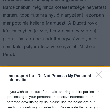
Barcelonában még nincs kötelezettsége helyettest
indítani, több futamra nyúló hiányzásnál azonban
már pótolnia kellene Marquezt. A Ducati rövid
közleményben jelezte, hogy nem nevez be új
pilótát, ám arra nem adott magyarázatot, miért
nem küldi pályára tesztversenyzőjét, Michele
Pirrót.
The media could not be loaded, either because
motorsport.hu -
Do Not Process My Personal
This
Information
the server or network failed or because the format
is
is not supported.
Video
a
If you wish to opt-out of the sale, sharing to third parties, or
Player
is
processing of your personal or sensitive information for
loading.
modal
targeted advertising by us, please use the below opt-out
section to confirm your selection. Please note that after your
window.