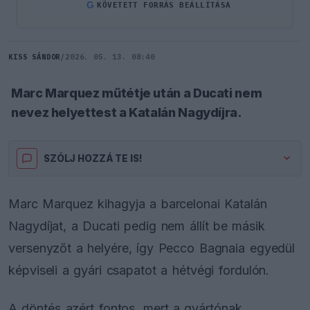
G
KÖVETETT FORRÁS BEÁLLÍTÁSA
KISS SÁNDOR
/
2026. 05. 13. 08:40
Marc Marquez műtétje után a Ducati nem
nevez helyettest a Katalán Nagydíjra.
SZÓLJ HOZZÁ TE IS!
Marc Marquez kihagyja a barcelonai Katalán
Nagydíjat, a Ducati pedig nem állít be másik
versenyzőt a helyére, így Pecco Bagnaia egyedül
képviseli a gyári csapatot a hétvégi fordulón.
A döntés azért fontos, mert a gyártónak