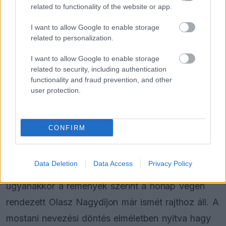
azt is megerősítette, hogy Barcelonában sem
related to functionality of the website or app.
motorozik, mivel meg kell műteni a lábát.
I want to allow Google to enable storage
related to personalization.
A spanyol versenyző emellett előrehozta a tavaly
I want to allow Google to enable storage
októberben megsérült válla miatt tervezett
related to security, including authentication
beavatkozást is, mert a jobb karjában
functionality and fraud prevention, and other
user protection.
idegproblémákat okozott egy sérült fémrögzítő
elem. A Ducati tájékoztatása szerint a lábán és a
vállán elvégzett vasárnapi műtét sikeres volt.
CONFIRM
A csapat a beavatkozás után nem jelölt meg
Data Deletion
Data Access
Privacy Policy
visszatérési dátumot Marquez számára,
ugyanakkor a remények szerint a hónap végén
rendezett Olasz Nagydíjon már ismét rajthoz áll. A
mostani nevezési döntés elméletben nyitva hagy