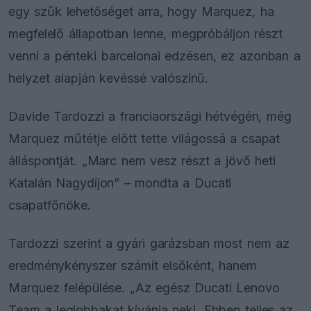
egy szűk lehetőséget arra, hogy Marquez, ha
megfelelő állapotban lenne, megpróbáljon részt
venni a pénteki barcelonai edzésen, ez azonban a
helyzet alapján kevéssé valószínű.
Davide Tardozzi a franciaországi hétvégén, még
Marquez műtétje előtt tette világossá a csapat
álláspontját. „Marc nem vesz részt a jövő heti
Katalán Nagydíjon” – mondta a Ducati
csapatfőnöke.
Tardozzi szerint a gyári garázsban most nem az
eredménykényszer számít elsőként, hanem
Marquez felépülése. „Az egész Ducati Lenovo
Team a legjobbakat kívánja neki. Ebben teljes az