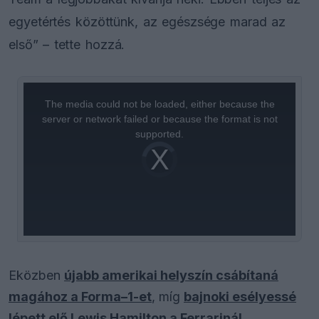
egyetértés közöttünk, az egészsége marad az
első” – tette hozzá.
This
is
a
The media could not be loaded, either because the
modal
window.
server or network failed or because the format is not
supported.
Video
Player
is
loading.
Eközben
újabb amerikai helyszín csábítaná
magához a Forma–1-et
, míg
bajnoki esélyessé
lépett elő Lewis Hamilton a Ferrarinál