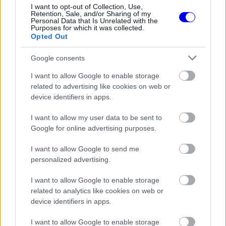
magához a Forma–1-et
I want to opt-out of Collection, Use,
Retention, Sale, and/or Sharing of my
Personal Data that Is Unrelated with the
Purposes for which it was collected.
Opted Out
FORMA-1
Bajnoki esélyessé lépett elő Lewis
Google consents
Hamilton a Ferrarinál
I want to allow Google to enable storage
related to advertising like cookies on web or
device identifiers in apps.
FORMA-1
Adrian Newey csodát tett Aston
I want to allow my user data to be sent to
Martinnál, most a Hondán a világ
Google for online advertising purposes.
szeme
I want to allow Google to send me
personalized advertising.
Marquez a Francia Nagydíj sprintversenyén bukott
I want to allow Google to enable storage
related to analytics like cookies on web or
nagyot, amelyben eltörte a jobb lábfejét, emiatt a
device identifiers in apps.
vasárnapi futamon már nem indulhatott. Később
I want to allow Google to enable storage