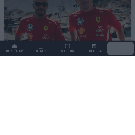
KEZDŐLAP
HÍREK
VIDEÓK
TABELLA
MENÜ
FORMA-1
/
FERRARI
Teljesen megváltoztak az
erőviszonyok a Ferrarinál
Fred Vasseur szerint a pilóták közötti rivalizálás hajtja
a teljesítményt, ám a maranellói csapat érdeke
mindennél előbbre való.
0
TÖRŐ FERENC
31 P