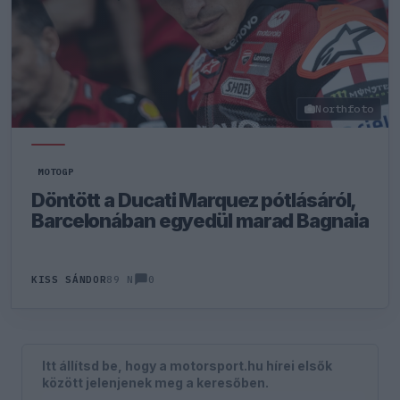
Northfoto
MOTOGP
Döntött a Ducati Marquez pótlásáról,
Barcelonában egyedül marad Bagnaia
0
KISS SÁNDOR
89 N
Itt állítsd be, hogy a motorsport.hu hírei elsők
között jelenjenek meg a keresőben.