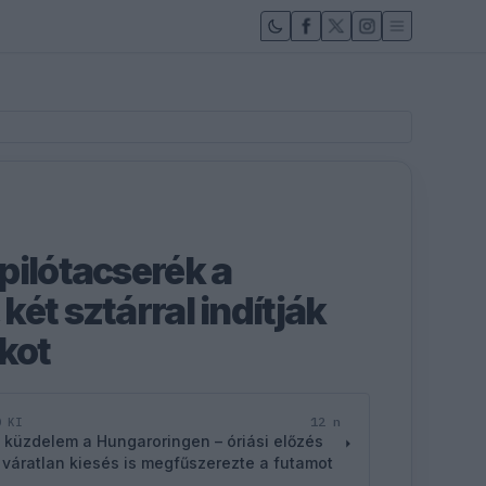
pilótacserék a
ét sztárral indítják
akot
12 n
D KI
 küzdelem a Hungaroringen – óriási előzés
 váratlan kiesés is megfűszerezte a futamot