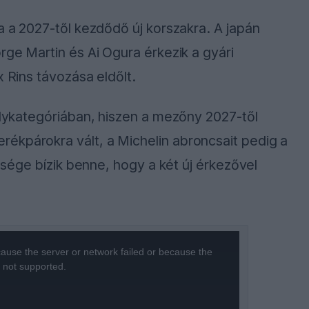
a a 2027-től kezdődő új korszakra. A japán
rge Martin és Ai Ogura érkezik a gyári
x Rins távozása eldőlt.
rálykategóriában, hiszen a mezőny 2027-től
ékpárokra vált, a Michelin abroncsait pedig a
tősége bízik benne, hogy a két új érkezővel
ause the server or network failed or because the
s not supported.