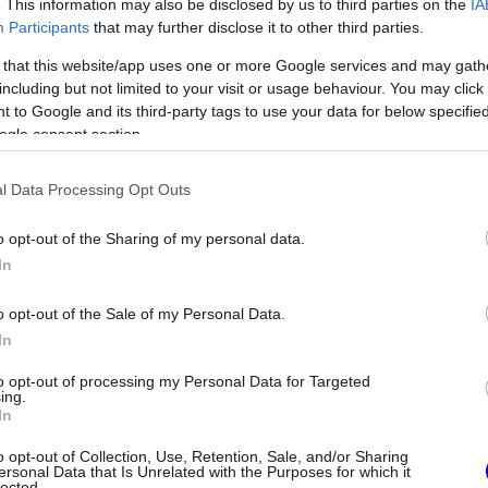
zelmekért és a bajnoki címekért folyó
. This information may also be disclosed by us to third parties on the
IA
Participants
that may further disclose it to other third parties.
 that this website/app uses one or more Google services and may gath
including but not limited to your visit or usage behaviour. You may click 
 to Google and its third-party tags to use your data for below specifi
ogle consent section.
l Data Processing Opt Outs
o opt-out of the Sharing of my personal data.
In
o opt-out of the Sale of my Personal Data.
In
FORMA-1
etség segítheti
Max Verstappen érzelmes
to opt-out of processing my Personal Data for Targeted
ing.
 Aston Martinhoz
példával szemléltette a család
In
fontosságát
o opt-out of Collection, Use, Retention, Sale, and/or Sharing
ersonal Data that Is Unrelated with the Purposes for which it
lected.