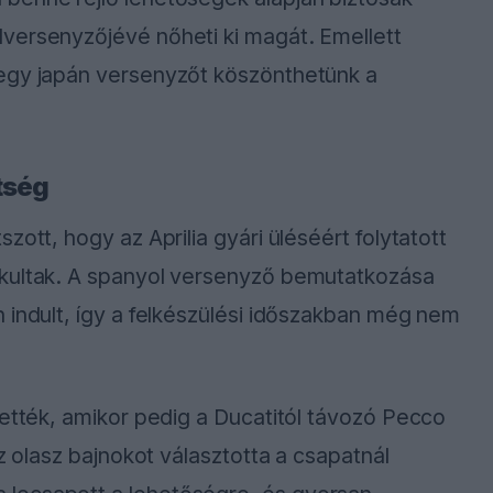
versenyzőjévé nőheti ki magát. Emellett
 egy japán versenyzőt köszönthetünk a
tség
ott, hogy az Aprilia gyári üléséért folytatott
akultak. A spanyol versenyző bemutatkozása
 indult, így a felkészülési időszakban még nem
tették, amikor pedig a Ducatitól távozó Pecco
az olasz bajnokot választotta a csapatnál