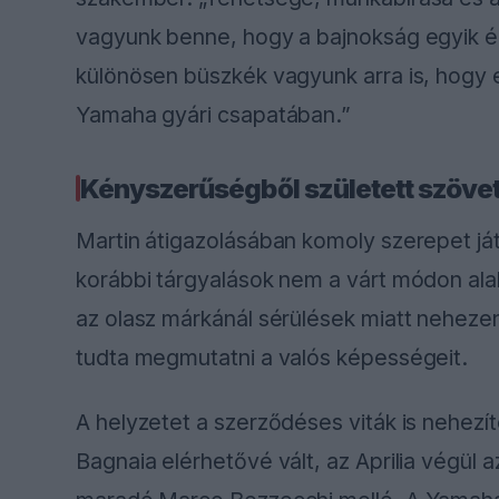
vagyunk benne, hogy a bajnokság egyik él
különösen büszkék vagyunk arra is, hogy
Yamaha gyári csapatában.”
Kényszerűségből született szöve
Martin átigazolásában komoly szerepet játsz
korábbi tárgyalások nem a várt módon al
az olasz márkánál sérülések miatt nehezen
tudta megmutatni a valós képességeit.
A helyzetet a szerződéses viták is nehezí
Bagnaia elérhetővé vált, az Aprilia végül 