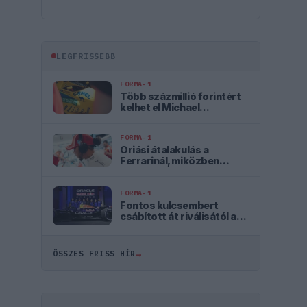
LEGFRISSEBB
FORMA-1
Több százmillió forintért
kelhet el Michael
Schumacher első Forma–1-
es autója
FORMA-1
Óriási átalakulás a
Ferrarinál, miközben
baljós árnyak vetülnek a
Holland Nagydíjra
FORMA-1
Fontos kulcsembert
csábított át riválisától a
Red Bull
→
ÖSSZES FRISS HÍR