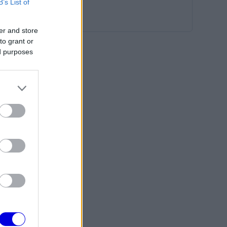
B’s List of
er and store
to grant or
ed purposes