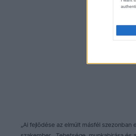
authenti
„Ai fejlődése az elmúlt másfél szezonban 
szakember. „Tehetsége, munkabírása és a 