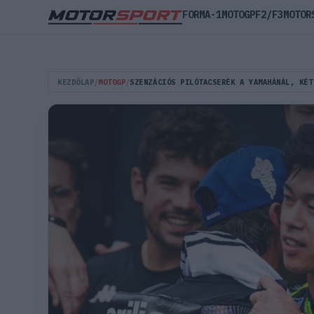
FORMA-1
MOTOGP
F2/F3
MOTOR
KEZDŐLAP
/
MOTOGP
/
SZENZÁCIÓS PILÓTACSERÉK A YAMAHÁNÁL, KÉT