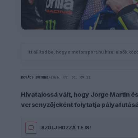
Itt állítsd be, hogy a motorsport.hu hírei elsők kö
KOVÁCS BOTOND
/
2026. 07. 01. 09:21
Hivatalossá vált, hogy Jorge Martin é
versenyzőjeként folytatja pályafutás
SZÓLJ HOZZÁ TE IS!