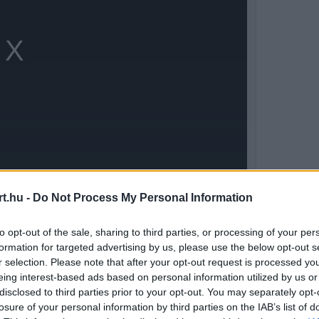
t.hu -
Do Not Process My Personal Information
gyári csapatban a 2027-es új korszak előtt” –
to opt-out of the sale, sharing to third parties, or processing of your per
r Racing ügyvezető igazgatója. „Az ilyen
formation for targeted advertising by us, please use the below opt-out s
r selection. Please note that after your opt-out request is processed y
 elszántságunkat és a projektbe vetett hitünket.
eing interest-based ads based on personal information utilized by us or
disclosed to third parties prior to your opt-out. You may separately opt-
yik legfőbb viszonyítási pontja, megvan
losure of your personal information by third parties on the IAB’s list of