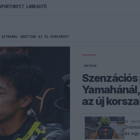
SPORTOK
PIT LANE
AUTÓ
 SZTÁRRAL INDÍTJÁK AZ ÚJ KORSZAKOT
MOTOGP
Szenzációs 
Yamahánál, k
az új korsz
NE HAGY
Drámai
és egy