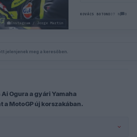
0
KOVÁCS BOTOND
37 N
Instagram / Jorge Martin
zött jelenjenek meg a keresőben.
s Ai Ogura a gyári Yamaha
át a MotoGP új korszakában.