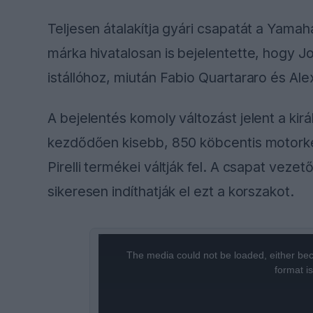
Teljesen átalakítja gyári csapatát a Yamah
márka hivatalosan is bejelentette, hogy Jo
istállóhoz, miután Fabio Quartararo és Ale
A bejelentés komoly változást jelent a ki
kezdődően kisebb, 850 köbcentis motorker
Pirelli termékei váltják fel. A csapat veze
sikeresen indíthatják el ezt a korszakot.
This
The media could not be loaded, either bec
is
format i
a