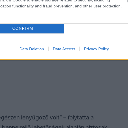
cation functionality and fraud prevention, and other user protection.
CONFIRM
Data Deletion
Data Access
Privacy Policy
egészen lenyűgöző volt” – folytatta a
benne rejlő lehetőségek alapján biztosak