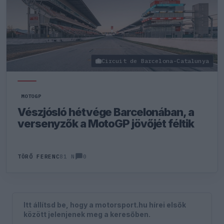
Circuit de Barcelona-Catalunya
MOTOGP
Vészjósló hétvége Barcelonában, a
versenyzők a MotoGP jövőjét féltik
0
TÖRŐ FERENC
81 N
Itt állítsd be, hogy a motorsport.hu hírei elsők
között jelenjenek meg a keresőben.