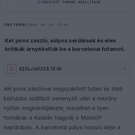
G
KÖVETETT FORRÁS BEÁLLÍTÁSA
TÖRŐ FERENC
/
2026. 05. 20. 17:40
Két piros zászló, súlyos sérülések és éles
kritikák árnyékolták be a barcelonai futamot.
SZÓLJ HOZZÁ TE IS!
Két piros zászlóval megszakított futam és több
kórházba szállított versenyző után a mezőny
nyíltan megkérdőjelezte, maradhat-e ilyen
formában a Katalán Nagydíj a MotoGP
naptárában. A barcelonai pálya hosszú ideje a