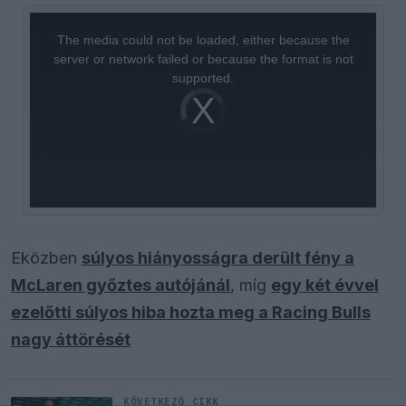
This
is
a
The media could not be loaded, either because the
modal
window.
server or network failed or because the format is not
supported.
Video
Player
is
loading.
Eközben
súlyos hiányosságra derült fény a
McLaren győztes autójánál
, míg
egy két évvel
ezelőtti súlyos hiba hozta meg a Racing Bulls
nagy áttörését
KÖVETKEZŐ CIKK