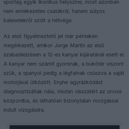
sportág egyik ikonikus helyszíne, most azonban
nem emlékezetes csatákról, hanem súlyos
balesetekről szólt a hétvége.
Az első figyelmeztető jel már pénteken
megérkezett, amikor Jorge Martin az első
szabadedzésen a 12-es kanyar kijáratánál esett el.
A kanyar nem számít gyorsnak, a bukótér viszont
szűk, a spanyol pedig a légfalnak csúszva a saját
motorjával ütközött. Enyhe agyrázkódást
diagnosztizáltak nála, miután visszatért az orvosi
központba, és láthatóan bizonytalan mozgással
indult vizsgálatra.