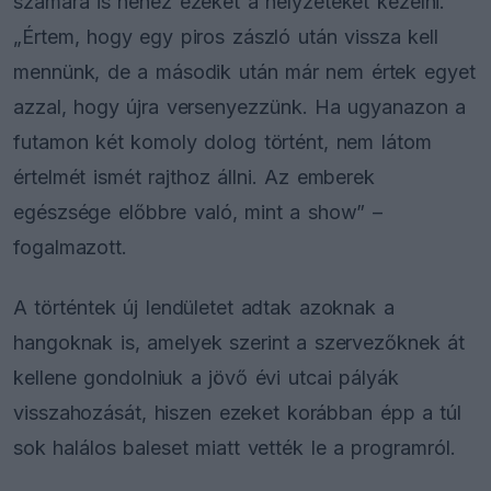
számára is nehéz ezeket a helyzeteket kezelni.
„Értem, hogy egy piros zászló után vissza kell
mennünk, de a második után már nem értek egyet
azzal, hogy újra versenyezzünk. Ha ugyanazon a
futamon két komoly dolog történt, nem látom
értelmét ismét rajthoz állni. Az emberek
egészsége előbbre való, mint a show” –
fogalmazott.
A történtek új lendületet adtak azoknak a
hangoknak is, amelyek szerint a szervezőknek át
kellene gondolniuk a jövő évi utcai pályák
visszahozását, hiszen ezeket korábban épp a túl
sok halálos baleset miatt vették le a programról.