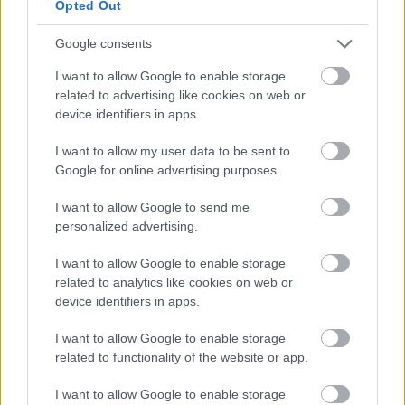
Opted Out
Google consents
I want to allow Google to enable storage
related to advertising like cookies on web or
device identifiers in apps.
Salom is a légfalba csúszott, majd a saját motorja
I want to allow my user data to be sent to
Google for online advertising purposes.
találta el, a mostani eset pedig ismét felvetette a
kérdést, mennyire hatékony ez a védelem a pálya
I want to allow Google to send me
personalized advertising.
bizonyos pontjain.
I want to allow Google to enable storage
Martin pechsorozata ezzel nem ért véget, hiszen
related to analytics like cookies on web or
device identifiers in apps.
a kvalifikáción és a sprinten is bukott, majd a
futamon csapattársa, Raul Fernandez sodorta ki,
I want to allow Google to enable storage
related to functionality of the website or app.
így pont nélkül zárta a hétvégét. Hétfőn a teszten
I want to allow Google to enable storage
újabb nagy esést szenvedett, kórházba