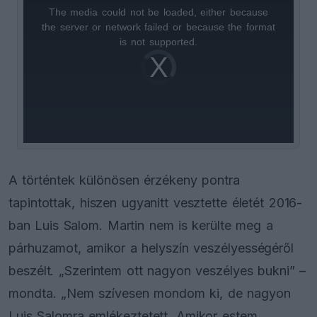
The media could not be loaded, either because
This
the server or network failed or because the format
is
is not supported.
Video
a
Player
is
loading.
modal
window.
A történtek különösen érzékeny pontra
tapintottak, hiszen ugyanitt vesztette életét 2016-
ban Luis Salom. Martin nem is kerülte meg a
párhuzamot, amikor a helyszín veszélyességéről
beszélt. „Szerintem ott nagyon veszélyes bukni” –
mondta. „Nem szívesen mondom ki, de nagyon
Luis Salomra emlékeztetett. Amikor estem,