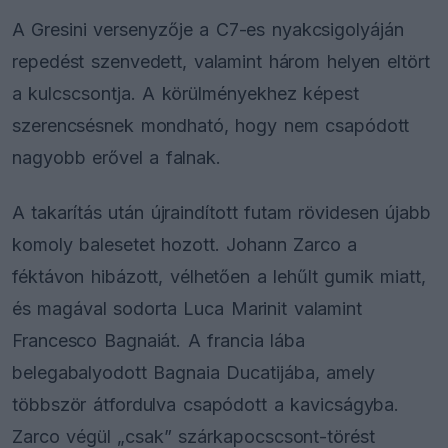
A Gresini versenyzője a C7-es nyakcsigolyáján
repedést szenvedett, valamint három helyen eltört
a kulcscsontja. A körülményekhez képest
szerencsésnek mondható, hogy nem csapódott
nagyobb erővel a falnak.
A takarítás után újraindított futam rövidesen újabb
komoly balesetet hozott. Johann Zarco a
féktávon hibázott, vélhetően a lehűlt gumik miatt,
és magával sodorta Luca Marinit valamint
Francesco Bagnaiát. A francia lába
belegabalyodott Bagnaia Ducatijába, amely
többször átfordulva csapódott a kavicságyba.
Zarco végül „csak” szárkapocscsont-törést