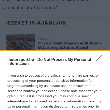
azonnal ő jutott eszembe.”
EZEKET IS AJÁNLJUK
FORMA-1
Súlyos hiányosságra derült fény a
McLaren győztes autójánál
motorsport.hu -
Do Not Process My Personal
Information
FORMA-1
Egy két évvel ezelőtti súlyos hiba
If you wish to opt-out of the sale, sharing to third parties, or
hozta meg a Racing Bulls nagy
áttörését
processing of your personal or sensitive information for
targeted advertising by us, please use the below opt-out
section to confirm your selection. Please note that after your
opt-out request is processed you may continue seeing
interest-based ads based on personal information utilized by
FORMA-1
Adrian Newey megtörte a csendet
us or personal information disclosed to third parties prior to
Christian Horner érkezéséről