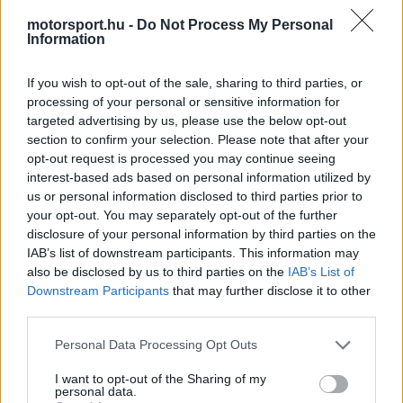
motorsport.hu -
Do Not Process My Personal
Information
A piros lámpák kialvása után a pole pozícióból
If you wish to opt-out of the sale, sharing to third parties, or
processing of your personal or sensitive information for
induló Ai Ogura rugaszkodott el a legjobban, ám
targeted advertising by us, please use the below opt-out
a Ducati gyári párosa hamar áthámozta magát
section to confirm your selection. Please note that after your
opt-out request is processed you may continue seeing
rajta. Francesco Bagnaia és Marc Marquez is
interest-based ads based on personal information utilized by
megelőzte a japán motorost, így ők diktálták a
us or personal information disclosed to third parties prior to
your opt-out. You may separately opt-out of the further
tempót a verseny korai szakaszában.
disclosure of your personal information by third parties on the
IAB’s list of downstream participants. This information may
also be disclosed by us to third parties on the
IAB’s List of
EZEKET IS AJÁNLJUK
Downstream Participants
that may further disclose it to other
third parties.
FORMA-1
Please note that this website/app uses one or more Google
Personal Data Processing Opt Outs
Kockázatos ötlettel villant a
services and may gather and store information including but
Ferrari, hamarosan mindenki ezt
not limited to your visit or usage behaviour. You may click to
I want to opt-out of the Sharing of my
másolhatja
personal data.
grant or deny consent to Google and its third-party tags to