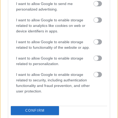
I want to allow Google to send me
personalized advertising.
Ogura a hajrában mindent megpróbált, hatalmas
nyomás alá helyezve a spanyol klasszist,
I want to allow Google to enable storage
related to analytics like cookies on web or
Marquez azonban visszaverte a támadásokat,
device identifiers in apps.
megszerezve idei második egymást követő
I want to allow Google to enable storage
győzelmét, amivel negyven pontra csökkentette a
related to functionality of the website or app.
hátrányát a tabellán Bezzecchi mögött.
I want to allow Google to enable storage
related to personalization.
A leintés előtt Pedro Acosta drámája borzolta a
I want to allow Google to enable storage
kedélyeket, akinek a KTM-je az utolsó körben
related to security, including authentication
ismét leállt. A spanyol versenyző szerencsére
functionality and fraud prevention, and other
user protection.
biztonságos helyen tudott lehúzódni a pályáról,
így nem okozott komolyabb veszélyt a leintés
pillanataiban.
CONFIRM