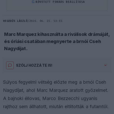
G
KÖVETETT FORRÁS BEÁLLÍTÁSA
HEGEDŰS LÁSZLÓ
/
2026. 06. 21. 13:15
Marc Marquez kihasználta a riválisok drámáját,
és óriási csatában megnyerte a brnói Cseh
Nagydíjat.
SZÓLJ HOZZÁ TE IS!
Súlyos fegyelmi vétség előzte meg a brnói Cseh
Nagydíjat, ahol Marc Marquez aratott győzelmet.
A bajnoki éllovas, Marco Bezzecchi ugyanis
rajthoz sem állhatott, miután eltiltották a futamtól.