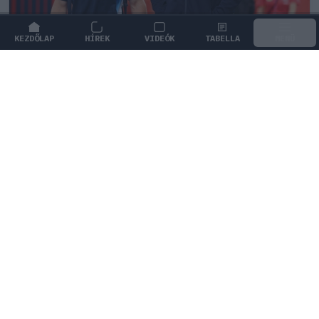
KEZDŐLAP
HÍREK
VIDEÓK
TABELLA
MENÜ
FORMA-1
/
MCLAREN
A saját protezsáltja állhat Max
Verstappen útjába a jövőben
Max Verstappen különleges tehetséget támogat, aki
akár a rivális McLarennél is kiköthet a jövőben.
0
KISS SÁNDOR
1Ó
KÖVETKEZŐ FUTAM
Holland Nagydíj
Zandvoort Circuit