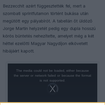
Bezzecchit azért függesztették fel, mert a
szombati sprintfutamon történt bukása után
megütött egy pályabírót. A tabellán őt üldöző
Jorge Martin helyzetét pedig egy dupla hosszú
körös büntetés nehezítette, amelyet még a két
héttel ezelőtti Magyar Nagydíjon elkövetett
hibájáért kapott.
The media could not be loaded, either because
This
the server or network failed or because the format
is
is not supported.
Video
a
Player
is
loading.
modal
window.