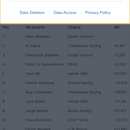
MotoGP, Cseh Nagydíj, végeredmény:
Data Deletion
Data Access
Privacy Policy
Poz.
Versenyző
Csapat
Idő
1.
Marc Marquez
Ducati Lenovo
-
2.
Ai Ogura
Trackhouse Racing
+0.421
3.
Francesco Bagnaia
Ducati Lenovo
+2.255
4.
Fabio Di Giannantonio
VR46
+2.424
5.
Joan Mir
Honda HRC
+12.810
6.
Fermin Aldeguer
Gresini Racing
+14.874
7.
Raul Fernandez
Trackhouse Racing
+18.657
8.
Luca Marini
Honda HRC
+21.265
9.
Jorge Martin
Aprilia Racing
+21.401
10.
Enea Bastianini
KTM Tech3
+22.273
11.
Diogo Moreira
LCR Honda
+22.881