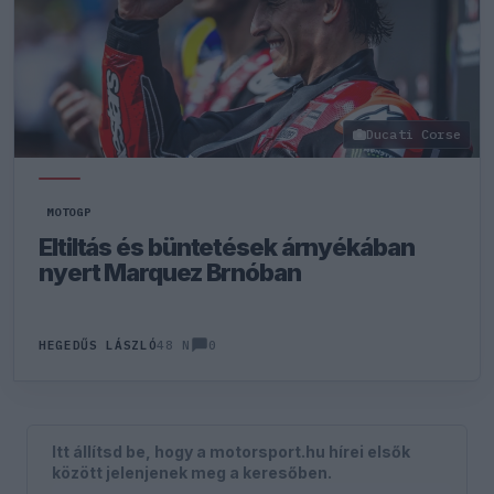
Ducati Corse
MOTOGP
Eltiltás és büntetések árnyékában
nyert Marquez Brnóban
0
HEGEDŰS LÁSZLÓ
48 N
Itt állítsd be, hogy a motorsport.hu hírei elsők
között jelenjenek meg a keresőben.