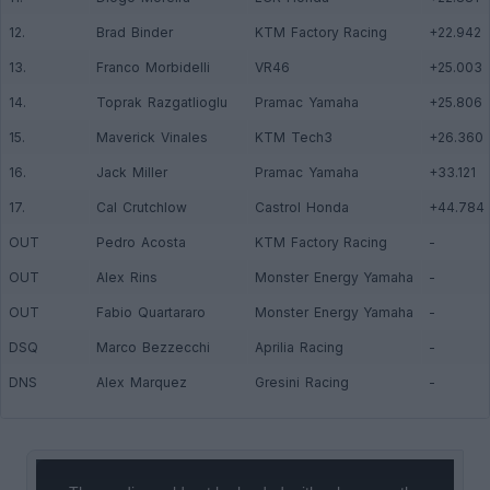
12.
Brad Binder
KTM Factory Racing
+22.942
13.
Franco Morbidelli
VR46
+25.003
14.
Toprak Razgatlioglu
Pramac Yamaha
+25.806
15.
Maverick Vinales
KTM Tech3
+26.360
16.
Jack Miller
Pramac Yamaha
+33.121
17.
Cal Crutchlow
Castrol Honda
+44.784
OUT
Pedro Acosta
KTM Factory Racing
-
OUT
Alex Rins
Monster Energy Yamaha
-
OUT
Fabio Quartararo
Monster Energy Yamaha
-
DSQ
Marco Bezzecchi
Aprilia Racing
-
DNS
Alex Marquez
Gresini Racing
-
This
is
a