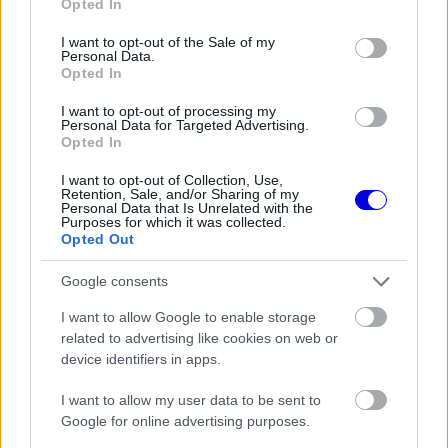
Opted In
use your data for below specified purposes in below Google
consent section.
I want to opt-out of the Sale of my
FORMA-1
Personal Data.
Zéró kifogás az Alpine-nál, a
Opted In
McLaren és a Ferrari a
célkeresztben
I want to opt-out of processing my
Personal Data for Targeted Advertising.
Opted In
FORMA-1
I want to opt-out of Collection, Use,
A McLaren korábbi szerelője
Retention, Sale, and/or Sharing of my
kitálalt Hamilton F1-es
Personal Data that Is Unrelated with the
Purposes for which it was collected.
debütálásáról
Opted Out
Google consents
A döntő momentumra a tizenhatodik körig kellett
I want to allow Google to enable storage
várni, amikor Marquez határozott manőverrel
related to advertising like cookies on web or
device identifiers in apps.
átvette a vezetést Bagnaiától. Az olasz motoros
ezzel nehéz helyzetbe került, hiszen egyetlen
I want to allow my user data to be sent to
Google for online advertising purposes.
körrel később Ogura is elment mellette.