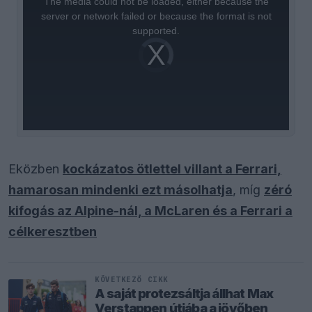
The media could not be loaded, either because the
modal
window.
server or network failed or because the format is not
supported.
Video
Player
is
loading.
Eközben
kockázatos ötlettel villant a Ferrari,
hamarosan mindenki ezt másolhatja
, míg
zéró
kifogás az Alpine-nál, a McLaren és a Ferrari a
célkeresztben
KÖVETKEZŐ CIKK
A saját protezsáltja állhat Max
Verstappen útjába a jövőben