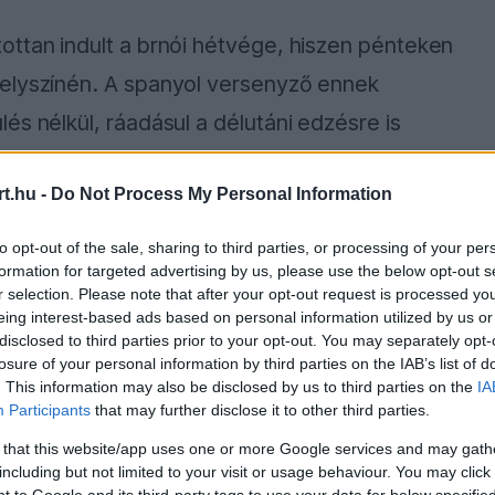
ottan indult a brnói hétvége, hiszen pénteken
helyszínén. A spanyol versenyző ennek
és nélkül, ráadásul a délutáni edzésre is
t.hu -
Do Not Process My Personal Information
, amikor a 11-es kanyarban csúszott el. Ez a
to opt-out of the sale, sharing to third parties, or processing of your per
ozik, így a Ducati garázsában aligha fogadták
formation for targeted advertising by us, please use the below opt-out s
r selection. Please note that after your opt-out request is processed y
 ha Marquez végül folytatni tudta a munkát.
eing interest-based ads based on personal information utilized by us or
disclosed to third parties prior to your opt-out. You may separately opt-
losure of your personal information by third parties on the IAB’s list of
. This information may also be disclosed by us to third parties on the
IA
ause the server or network failed or because the
Participants
that may further disclose it to other third parties.
s not supported.
 that this website/app uses one or more Google services and may gath
including but not limited to your visit or usage behaviour. You may click 
 to Google and its third-party tags to use your data for below specifi