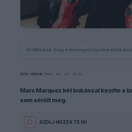
Itt állítsd be, hogy a motorsport.hu hírei elsők kö
KISS SÁNDOR
/
2026. 06. 19. 14:21
Marc Marquez két bukással kezdte a b
sem sérült meg.
SZÓLJ HOZZÁ TE IS!