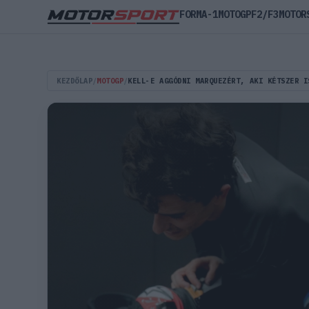
FORMA-1
MOTOGP
F2/F3
MOTOR
KEZDŐLAP
/
MOTOGP
/
KELL-E AGGÓDNI MARQUEZÉRT, AKI KÉTSZER I