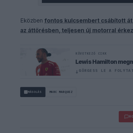
Eközben
fontos kulcsembert csábított át 
az áttörésben, teljesen új motorral érke
KÖVETKEZŐ CIKK
Lewis Hamilton megmu
GÖRGESS LE A FOLYTA
↓
MÁSOLÁS
MARC MARQUEZ
H