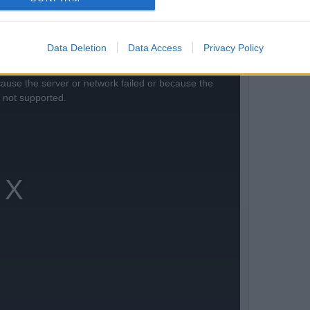
Data Deletion
Data Access
Privacy Policy
ause the server or network failed or because the
s not supported.