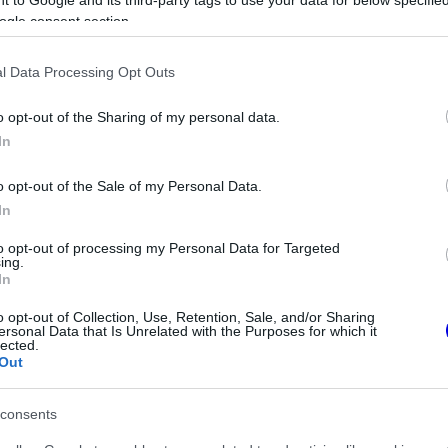
ogle consent section.
Video
Player
l Data Processing Opt Outs
is
loading.
o opt-out of the Sharing of my personal data.
In
o opt-out of the Sale of my Personal Data.
In
to opt-out of processing my Personal Data for Targeted
ing.
In
 történt, mégpedig a stadionszakaszon. Ez
o opt-out of Collection, Use, Retention, Sale, and/or Sharing
ersonal Data that Is Unrelated with the Purposes for which it
lected.
elvesztette az irányítást a motor felett.
Out
consents