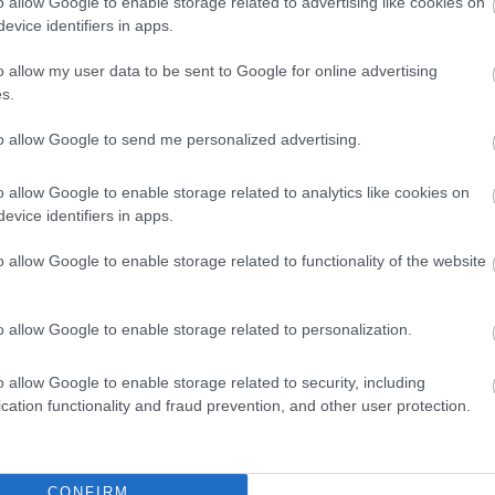
o allow Google to enable storage related to advertising like cookies on
evice identifiers in apps.
o allow my user data to be sent to Google for online advertising
s.
to allow Google to send me personalized advertising.
o allow Google to enable storage related to analytics like cookies on
evice identifiers in apps.
FORMA-1
isznek az
A McLaren korábbi szerelője
eljesen új motorral
kitálalt Hamilton F1-es
o allow Google to enable storage related to functionality of the website
lland Nagydíjra az
debütálásáról
nal
o allow Google to enable storage related to personalization.
o allow Google to enable storage related to security, including
 a világbajnok számára. Az első gyakorláson
cation functionality and fraud prevention, and other user protection.
t hiba együtt mégis figyelmeztető jel lehet a
CONFIRM