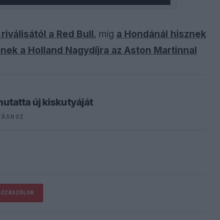
riválisától a Red Bull
, míg
a Hondánál hisznek
znek a Holland Nagydíjra az Aston Martinnal
tatta új kiskutyáját
TÁSHOZ
OZZÁSZÓLOK