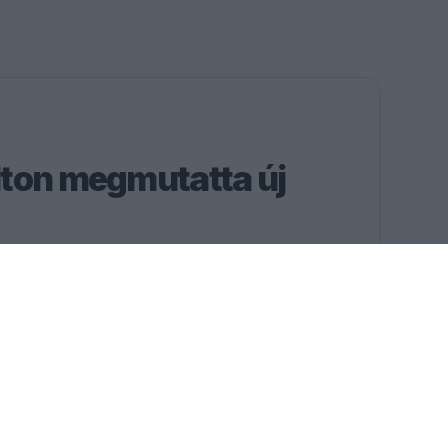
ton megmutatta új
netet pihenéssel és
ben a hétszeres Forma–1-es
k felére készül. A Ferrari
tagram-bejegyzésében
 kiskutyájáról, Halóról is