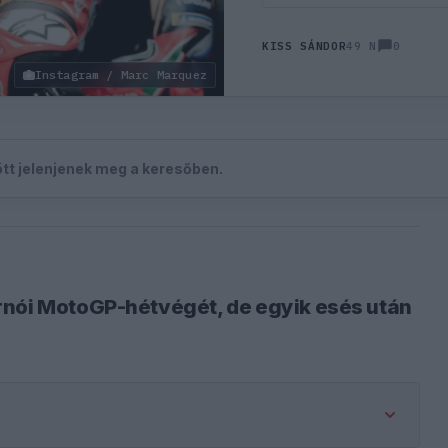
0
KISS SÁNDOR
49 N
Instagram / Marc Marquez
zött jelenjenek meg a keresőben.
rnói MotoGP-hétvégét, de egyik esés után