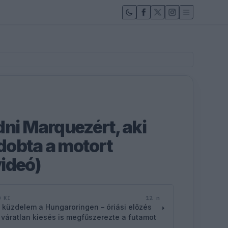
dni Marquezért, aki
ldobta a motort
ideó)
12 n
D KI
 küzdelem a Hungaroringen – óriási előzés
 váratlan kiesés is megfűszerezte a futamot