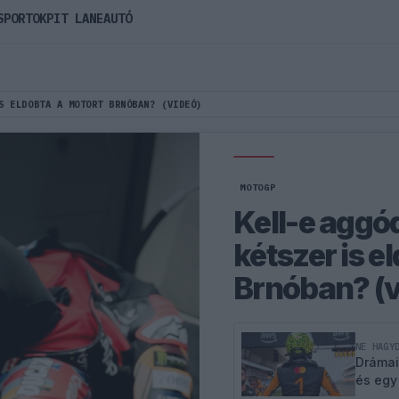
SPORTOK
PIT LANE
AUTÓ
S ELDOBTA A MOTORT BRNÓBAN? (VIDEÓ)
MOTOGP
Kell-e aggó
kétszer is e
Brnóban? (v
NE HAGY
Drámai
és egy