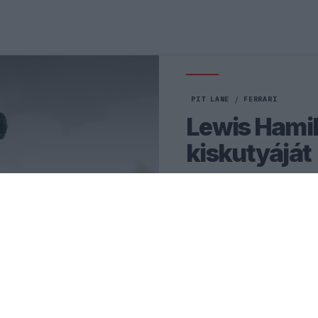
PIT LANE
/
FERRARI
Lewis Hamil
kiskutyáját
Lewis Hamilton a nyári szü
feltöltődéssel tölti, miköz
világbajnok a szezon másodi
versenyzője legutóbbi Ins
ráadásul első alkalommal új
megosztott fotókat.
1
KOVÁCS ENIKŐ
18 P