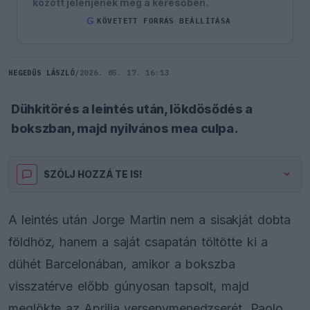
között jelenjenek meg a keresőben.
G
KÖVETETT FORRÁS BEÁLLÍTÁSA
HEGEDŰS LÁSZLÓ
/
2026. 05. 17. 16:13
Dühkitörés a leintés után, lökdösődés a
bokszban, majd nyilvános mea culpa.
SZÓLJ HOZZÁ TE IS!
A leintés után Jorge Martin nem a sisakját dobta
földhöz, hanem a saját csapatán töltötte ki a
dühét Barcelonában, amikor a bokszba
visszatérve előbb gúnyosan tapsolt, majd
meglökte az Aprilia versenymenedzserét, Paolo