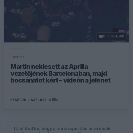
X / MotoGP
MOTOGP
Martin nekiesett az Aprilia
vezetőjének Barcelonában, majd
bocsánatot kért – videón a jelenet
0
HEGEDŰS LÁSZLÓ
81 N
Itt állítsd be, hogy a motorsport.hu hírei elsők