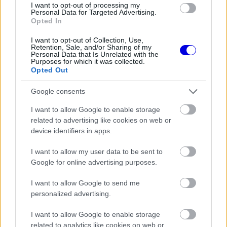
EZEKET IS AJÁNLJUK
I want to opt-out of processing my
Personal Data for Targeted Advertising.
Opted In
FORMA-1
I want to opt-out of Collection, Use,
A B-konstrukció csak a kezdet
Retention, Sale, and/or Sharing of my
volt, agresszív fejlesztési rohamot
Personal Data that Is Unrelated with the
indít az Aston Martin
Purposes for which it was collected.
Opted Out
Google consents
FORMA-1
I want to allow Google to enable storage
Adrian Newey tiszta vizet öntött a
related to advertising like cookies on web or
pohárba Fernando Alonso jövőjéről
device identifiers in apps.
I want to allow my user data to be sent to
Google for online advertising purposes.
FORMA-1
Meggondolta magát a McLaren
I want to allow Google to send me
Max Verstappen átigazolásával
kapcsolatban
personalized advertising.
I want to allow Google to enable storage
related to analytics like cookies on web or