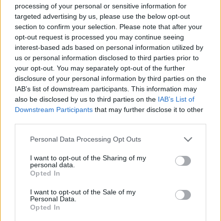
loading.
processing of your personal or sensitive information for
modal
targeted advertising by us, please use the below opt-out
window.
section to confirm your selection. Please note that after your
opt-out request is processed you may continue seeing
interest-based ads based on personal information utilized by
us or personal information disclosed to third parties prior to
your opt-out. You may separately opt-out of the further
Négy bukás és egy agyrázkódás után
disclosure of your personal information by third parties on the
IAB’s list of downstream participants. This information may
Martin számára eleve nehezen indult a barcelonai
also be disclosed by us to third parties on the
IAB’s List of
Downstream Participants
that may further disclose it to other
hétvége, mivel vasárnapra már négy esésen volt
third parties.
túl, pénteken pedig enyhe agyrázkódást
Please note that this website/app uses one or more Google
Personal Data Processing Opt Outs
szenvedett. A futam mégis fordulatot ígért
services and may gather and store information including but
not limited to your visit or usage behaviour. You may click to
I want to opt-out of the Sharing of my
számára, különösen Alex Marquez és Johann
personal data.
grant or deny consent to Google and its third-party tags to
Opted In
Zarco ijesztő balesetei után, ám végül újabb
use your data for below specified purposes in below Google
consent section.
I want to opt-out of the Sale of my
nullázás lett a vége.
Personal Data.
Opted In