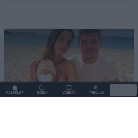
KEZDŐLAP
HÍREK
VIDEÓK
TABELLA
MENÜ
FORMA-1
/
RED BULL RACING
Max Verstappen érzelmes példával
szemléltette a család fontosságát
Max Verstappen elárulta, hogy mi jelenti számára a