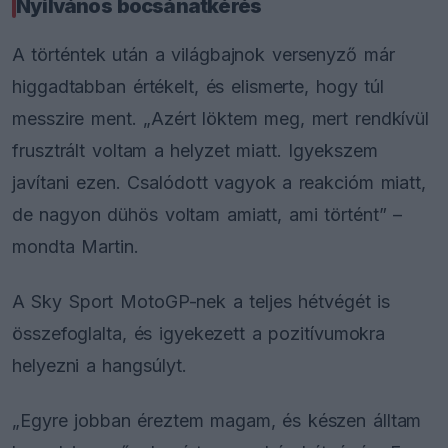
Nyilvános bocsánatkérés
A történtek után a világbajnok versenyző már
higgadtabban értékelt, és elismerte, hogy túl
messzire ment. „Azért löktem meg, mert rendkívül
frusztrált voltam a helyzet miatt. Igyekszem
javítani ezen. Csalódott vagyok a reakcióm miatt,
de nagyon dühös voltam amiatt, ami történt” –
mondta Martin.
A Sky Sport MotoGP-nek a teljes hétvégét is
összefoglalta, és igyekezett a pozitívumokra
helyezni a hangsúlyt.
„Egyre jobban éreztem magam, és készen álltam