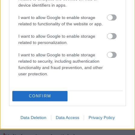
A leintést követően a spanyol a bokszutcába érve
device identifiers in apps.
szemmel láthatóan nem tudta kontrollálni az
I want to allow Google to enable storage
indulatait, és a csapatvezetésnek is odaszólt,
related to functionality of the website or app.
miközben Massimo Rivola vezérigazgatóval is
I want to allow Google to enable storage
heves szóváltásba keveredett. A helyzet akkor
related to personalization.
fajult el igazán, amikor Bonora próbálta
I want to allow Google to enable storage
related to security, including authentication
csillapítani, Martin pedig ellökte magától a
functionality and fraud prevention, and other
szakembert.
user protection.
Az esetről videó is készült, amelyen jól látszik a
CONFIRM
lökdösődés pillanata.
Data Deletion
Data Access
Privacy Policy