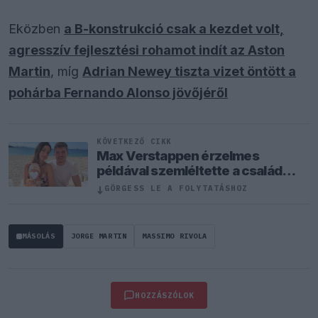
Eközben
a B-konstrukció csak a kezdet volt,
agresszív fejlesztési rohamot indít az Aston
Martin
, míg
Adrian Newey tiszta vizet öntött a
pohárba Fernando Alonso jövőjéről
KÖVETKEZŐ CIKK
Max Verstappen érzelmes
példával szemléltette a család
fontosságát
↓
GÖRGESS LE A FOLYTATÁSHOZ
MÁSOLÁS
JORGE MARTIN
MASSIMO RIVOLA
HOZZÁSZÓLOK