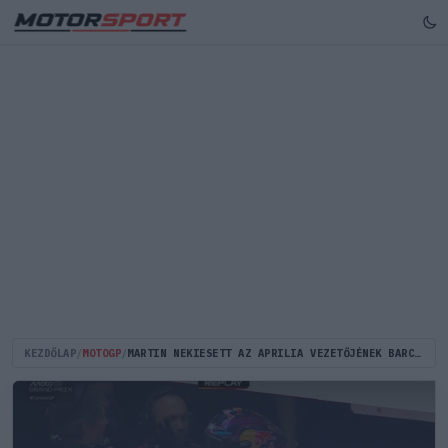
KEZDŐLAP
/
MOTOGP
/
MARTIN NEKIESETT AZ APRILIA VEZETŐJÉNEK BARCELONÁBAN, MAJD BOCSÁNATOT KÉRT – VIDEÓN A JELENET