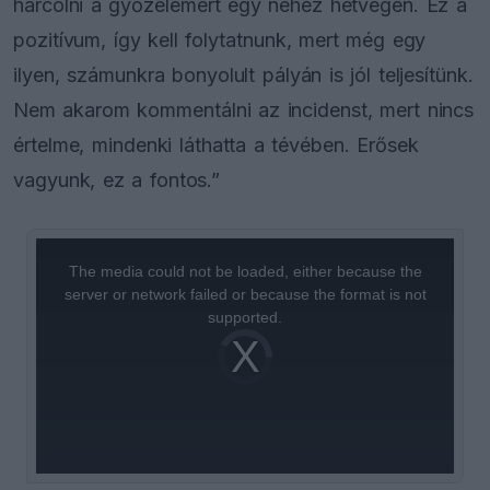
harcolni a győzelemért egy nehéz hétvégén. Ez a
pozitívum, így kell folytatnunk, mert még egy
ilyen, számunkra bonyolult pályán is jól teljesítünk.
Nem akarom kommentálni az incidenst, mert nincs
értelme, mindenki láthatta a tévében. Erősek
vagyunk, ez a fontos.”
This
is
a
The media could not be loaded, either because the
modal
window.
server or network failed or because the format is not
supported.
Video
Player
is
loading.