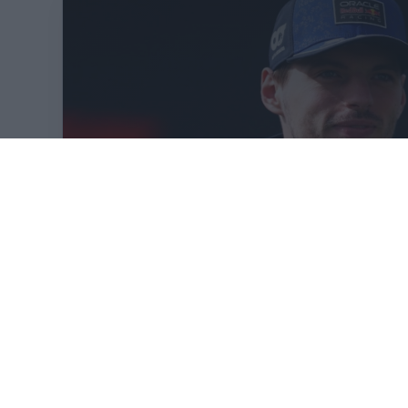
VISSZASZÁ
KÖVETKEZŐ FUTAM
ELSŐ SZ