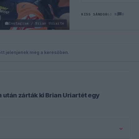
0
KISS SÁNDOR
63 N
Instagram / Brian Uriarte
zött jelenjenek meg a keresőben.
 után zárták ki Brian Uriartét egy