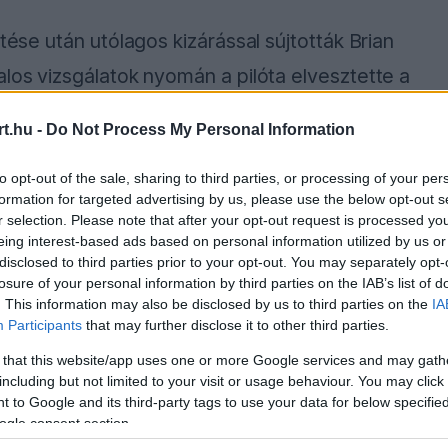
tése után utólagos kizárással sújtották Brian
alos vizsgálatok nyomán a pilóta elvesztette a
 valamint a futamon elért eredményét.
t.hu -
Do Not Process My Personal Information
t szabták ki az illetékesek, a felhasznált
to opt-out of the sale, sharing to third parties, or processing of your per
formation for targeted advertising by us, please use the below opt-out s
ikai előírásoknak. A döntés komoly hatással
r selection. Please note that after your opt-out request is processed y
versenyző tizenhárom pontot veszített a
eing interest-based ads based on personal information utilized by us or
disclosed to third parties prior to your opt-out. You may separately opt-
losure of your personal information by third parties on the IAB’s list of
. This information may also be disclosed by us to third parties on the
IA
Participants
that may further disclose it to other third parties.
 that this website/app uses one or more Google services and may gath
ause the server or network failed or because the
including but not limited to your visit or usage behaviour. You may click 
s not supported.
 to Google and its third-party tags to use your data for below specifi
ogle consent section.