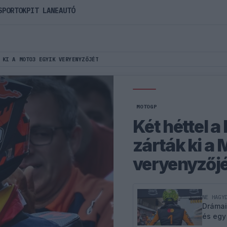
SPORTOK
PIT LANE
AUTÓ
 KI A MOTO3 EGYIK VERYENYZŐJÉT
MOTOGP
Két héttel a
zárták ki a
veryenyzőjé
NE HAGY
Drámai
és egy