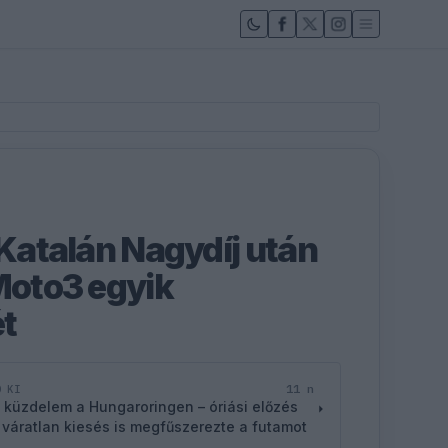
 Katalán Nagydíj után
 Moto3 egyik
t
11 n
D KI
 küzdelem a Hungaroringen – óriási előzés
 váratlan kiesés is megfűszerezte a futamot