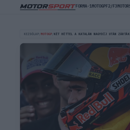
FORMA-1
MOTOGP
F2/F3
MOTOR
KEZDŐLAP
/
MOTOGP
/
KÉT HÉTTEL A KATALÁN NAGYDÍJ UTÁN ZÁRTÁK