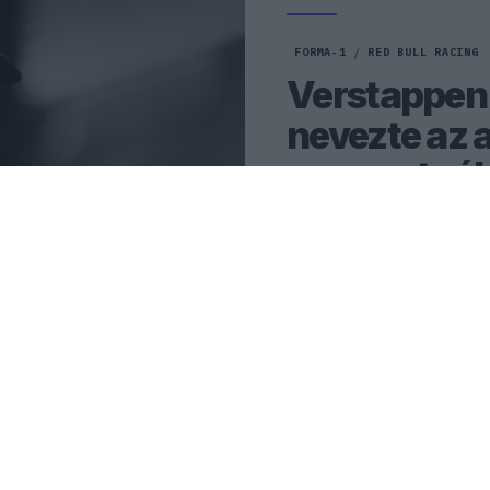
FORMA-1
/
RED BULL RACING
Verstappen
nevezte az a
a csapatnál
Max Verstappen és a Red Bu
került a jelenlegi szezon 
technikai problémák miatt.
0
HEGEDŰS LÁSZLÓ
37 P
MLÁLÓ
ABADEDZÉS