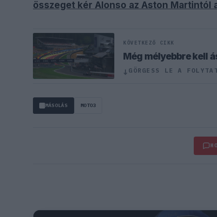
összeget kér Alonso az Aston Martintól a
KÖVETKEZŐ CIKK
Még mélyebbre kell ás
GÖRGESS LE A FOLYTA
↓
MÁSOLÁS
MOTO3
H