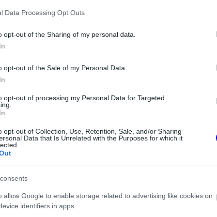
l Data Processing Opt Outs
o opt-out of the Sharing of my personal data.
In
o opt-out of the Sale of my Personal Data.
In
to opt-out of processing my Personal Data for Targeted
ing.
In
o opt-out of Collection, Use, Retention, Sale, and/or Sharing
ersonal Data that Is Unrelated with the Purposes for which it
lected.
a negyedik helyéről egészen a hetedik
Out
vetlenül a közelgő Magyar Nagydíj előtt rázta
consents
átrányból várhatja a szezon folytatását.
o allow Google to enable storage related to advertising like cookies on
evice identifiers in apps.