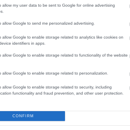
o allow my user data to be sent to Google for online advertising
s.
to allow Google to send me personalized advertising.
o allow Google to enable storage related to analytics like cookies on
evice identifiers in apps.
o allow Google to enable storage related to functionality of the website
FORMA-1
zeget kér Alonso
Különleges hangulat vár
o allow Google to enable storage related to personalization.
intól a
Antonellire Monzában, nem
mindenki neki szurkol
o allow Google to enable storage related to security, including
cation functionality and fraud prevention, and other user protection.
uiles aratott győzelmet egy szoros küzdelem
David állhatott még fel.
CONFIRM