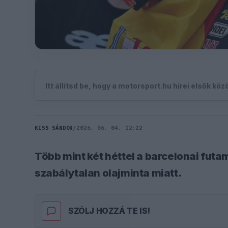
Itt állítsd be, hogy a motorsport.hu hírei elsők kö
KISS SÁNDOR
/
2026. 06. 04. 12:22
Több mint két héttel a barcelonai futam
szabálytalan olajminta miatt.
SZÓLJ HOZZÁ TE IS!