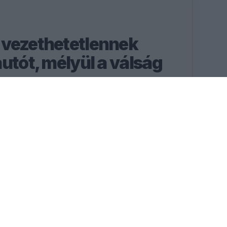
 vezethetetlennek
utót, mélyül a válság
ll kapcsolata válságba
gyenge eredményei és a
RÉSZLETEK