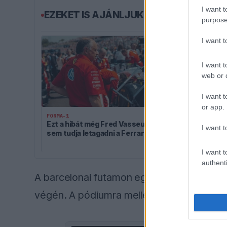
I want t
EZEKET IS AJÁNLJUK
purpose
I want 
I want t
web or d
I want t
or app.
FORMA-1
FORMA-1
Ezt a hibát még Fred Vasseur
Jelentős öss
I want t
sem tudja letagadni a Ferrarinál
az Aston Mart
folytatásért
I want t
authenti
A barcelonai futamon egyébként Maximo Q
végén. A pódiumra mellette Carpe, illetve 