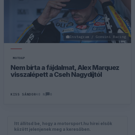
Instagram / Gresini Racing
MOTOGP
Nem bírta a fájdalmat, Alex Marquez
visszalépett a Cseh Nagydíjtól
0
KISS SÁNDOR
48 N
Itt állítsd be, hogy a motorsport.hu hírei elsők
között jelenjenek meg a keresőben.