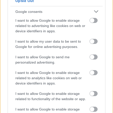
Montoya átlátott Verstappen
Opted Out
trükkjén és elárulta a távozási
pletykák valódi okát
Google consents
I want to allow Google to enable storage
related to advertising like cookies on web or
FORMA-1
device identifiers in apps.
Különös szövetség segítheti
Esteban Ocon Aston Martinhoz
igazolását
I want to allow my user data to be sent to
Google for online advertising purposes.
I want to allow Google to send me
FORMA-1
personalized advertising.
A szakértő szerint a Ferrarinak
üres csekket kellene adnia
I want to allow Google to enable storage
Verstappennek
related to analytics like cookies on web or
device identifiers in apps.
A spanyol pilóta már a hétvége előtt óvatosan
I want to allow Google to enable storage
related to functionality of the website or app.
fogalmazott, hiszen tervezett visszatérését
folyamatosan, edzésről edzésre értékelte ki. A
I want to allow Google to enable storage