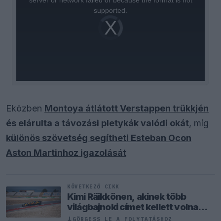
supported.
Video
Player
is
loading.
Eközben
Montoya átlátott Verstappen trükkjén
és elárulta a távozási pletykák valódi okát
, míg
különös szövetség segítheti Esteban Ocon
Aston Martinhoz igazolását
KÖVETKEZŐ CIKK
Kimi Räikkönen, akinek több
világbajnoki címet kellett volna
nyernie a McLarennel
↓
GÖRGESS LE A FOLYTATÁSHOZ