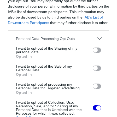
is
your opt-out. You may separately opt-out of the further
loading.
modal
disclosure of your personal information by third parties on the
IAB’s list of downstream participants. This information may
window.
also be disclosed by us to third parties on the
IAB’s List of
Downstream Participants
that may further disclose it to other
third parties.
Please note that this website/app uses one or more Google
Personal Data Processing Opt Outs
Marquez alig egy hónappal ezelőtt szenvedett
services and may gather and store information including but
hatalmas bukást Barcelonában, így a visszatérése
not limited to your visit or usage behaviour. You may click to
I want to opt-out of the Sharing of my
personal data.
grant or deny consent to Google and its third-party tags to
Opted In
eleve kérdéses volt. Bár a kvalifikáción
use your data for below specified purposes in below Google
consent section.
tisztességesen helytállt és a tizennegyedik
I want to opt-out of the Sale of my
Personal Data.
rajthelyet szerezte meg, a fizikai állapota végül
Opted In
nem tette lehetővé a folytatást.
I want to opt-out of processing my
Personal Data for Targeted Advertising.
Opted In
EZEKET IS AJÁNLJUK
I want to opt-out of Collection, Use,
Retention, Sale, and/or Sharing of my
Personal Data that Is Unrelated with the
Purposes for which it was collected.
FORMA-1