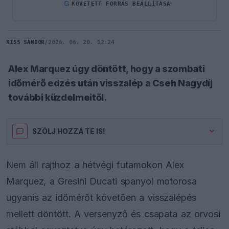
G
KÖVETETT FORRÁS BEÁLLÍTÁSA
KISS SÁNDOR
/
2026. 06. 20. 12:24
Alex Marquez úgy döntött, hogy a szombati
időmérő edzés után visszalép a Cseh Nagydíj
további küzdelmeitől.
SZÓLJ HOZZÁ TE IS!
Nem áll rajthoz a hétvégi futamokon Alex
Marquez, a Gresini Ducati spanyol motorosa
ugyanis az időmérőt követően a visszalépés
mellett döntött. A versenyző és csapata az orvosi