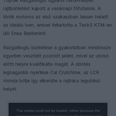
Toprak Razgatlioglu ugyanis háromhelyes
rajtbüntetést kapott a vasárnapi főfutamra. A
török motoros az első szakaszban lassan haladt
az ideális íven, amivel feltartotta a Tech3 KTM-en
ülő Enea Bastianinit.
Razgatlioglu büntetése a gyakorlatban mindössze
egyetlen veszített pozíciót jelent, mivel az utolsó
előtti helyre kvalifikálta magát. A döntés
legnagyobb nyertese Cal Crutchlow, az LCR
Honda britje így elkerülte a rajtrács legutolsó
helyét.
This
is
a
The media could not be loaded, either because the
modal
window.
server or network failed or because the format is not