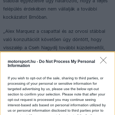
stábbal egyeztetve úgy határozott, hogy a teljes
felépülés érdekében nem vállalják a további
kockázatot Brnóban.
„Alex Marquez a csapattal és az orvosi stábbal
való konzultációt követően úgy döntött, hogy
visszalép a Cseh Nagydíj további küzdelmeitől,
hogy a lehető legjobb módon folytathassa a
motorsport.hu -
Do Not Process My Personal
felépülését” – állt az istálló hivatalos
Information
közleményében.
If you wish to opt-out of the sale, sharing to third parties, or
processing of your personal or sensitive information for
targeted advertising by us, please use the below opt-out
The media could not be loaded, either because
section to confirm your selection. Please note that after your
This
the server or network failed or because the format
opt-out request is processed you may continue seeing
is
is not supported.
interest-based ads based on personal information utilized by
us or personal information disclosed to third parties prior to
Video
a
Player