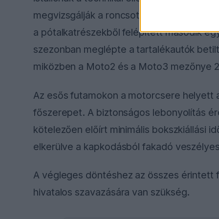
megvizsgálják a roncsot, és kizárólag az ő
a pótalkatrészekből felépített második e
szezonban meglépte a tartalékautók betilt
miközben a Moto2 és a Moto3 mezőnye 20
Az esős futamokon a motorcsere helyett 
főszerepet. A biztonságos lebonyolítás 
kötelezően előírt minimális bokszkiállási 
elkerülve a kapkodásból fakadó veszélyes
A végleges döntéshez az összes érintett f
hivatalos szavazására van szükség.