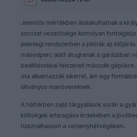
Jelentős mértékben átalakulhatnak a királ
sorozat vezetősége komolyan fontolgatja
jelenlegi rendszerben a pilóták az időjár
másodperc alatt átugranak a garázsban v
beállításokkal felszerelt második gépükre.
óta alkalmazzák sikerrel, ám egy formáló
látványos manővereknek.
A háttérben zajló tárgyalások során a gyárt
költségek lefaragása érdekében a jövőben
használhasson a versenyhétvégéken.