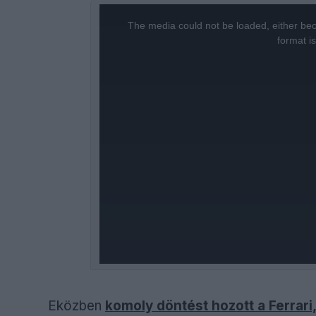
This
is
a
The media could not be loaded, either bec
modal
window.
format i
Eközben
komoly döntést hozott a Ferrari