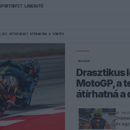
SPORTOK
PIT LANE
AUTÓ
LJES HÉTVÉGÉKET ÁTÍRHATNÁ A DÖNTÉS
MOTOGP
Drasztikus l
MotoGP, a t
átírhatná a
NE HAGY
Drámai
és egy