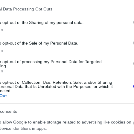
nleg is egyeztetnek a 2027 és 2031 közötti
l Data Processing Opt Outs
elynek egyik legfontosabb sarokpontja az
rok betiltása a várakozások szerint jelentősen
o opt-out of the Sharing of my personal data.
In
ökök létszámát egy istállón belül, bár a
gyelőre nehéz számszerűsíteni.
o opt-out of the Sale of my Personal Data.
In
to opt-out of processing my Personal Data for Targeted
ing.
In
o opt-out of Collection, Use, Retention, Sale, and/or Sharing
ersonal Data that Is Unrelated with the Purposes for which it
lected.
Out
consents
o allow Google to enable storage related to advertising like cookies on
evice identifiers in apps.
FORMA-1