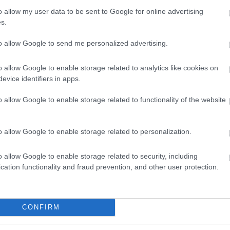
Óriási átalakulás a Ferrarinál,
o allow my user data to be sent to Google for online advertising
miközben baljós árnyak vetülnek
embert csábított
a Holland Nagydíjra
s.
a Red Bull
to allow Google to send me personalized advertising.
o allow Google to enable storage related to analytics like cookies on
evice identifiers in apps.
lenne hatással, hiszen a csapatok
o allow Google to enable storage related to functionality of the website
badedzéseken két teljesen eltérő beállítási
vezet elfogadása esetén a MotoGP a Superbike-
o allow Google to enable storage related to personalization.
é át. A szériamotoros bajnokságban a
o allow Google to enable storage related to security, including
ék vázzal és alkatrészekkel a kamionban, ám
cation functionality and fraud prevention, and other user protection.
engedéllyel.
CONFIRM
or helyrehozhatatlan károkat szenved, az
t kell kérnie. A szakemberek alaposan