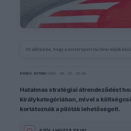
Itt állítsd be, hogy a motorsport.hu hírei elsők kö
KOVÁCS BOTOND
/
2026. 05. 21. 13:44
Hatalmas stratégiai átrendeződést hoz
királykategóriában, mivel a költségc
korlátoznák a pilóták lehetőségeit.
SZÓLJ HOZZÁ TE IS!