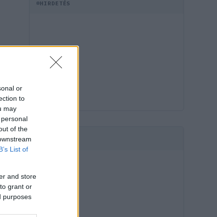
HIRDETÉS
sonal or
ection to
ou may
 personal
out of the
 downstream
HIRDETÉS
B’s List of
er and store
to grant or
ed purposes