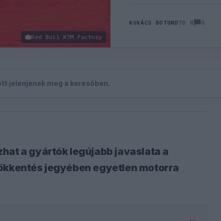
0
KOVÁCS BOTOND
78 N
Red Bull KTM Factory
zött jelenjenek meg a keresőben.
hat a gyártók legújabb javaslata a
sökkentés jegyében egyetlen motorra