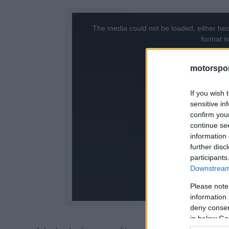
This
The media could not be loaded, either bec
is
format i
a
motorspor
modal
window.
If you wish 
sensitive in
confirm you
continue se
information 
further disc
participants
Downstream 
Please note
information 
deny consent
in below Go