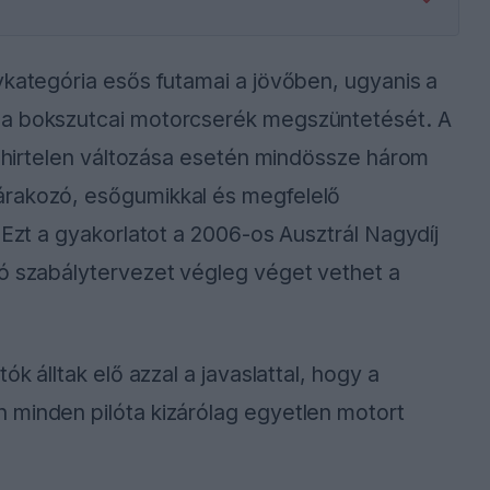
ykategória esős futamai a jövőben, ugyanis a
 a bokszutcai motorcserék megszüntetését. A
ás hirtelen változása esetén mindössze három
árakozó, esőgumikkal és megfelelő
 Ezt a gyakorlatot a 2006-os Ausztrál Nagydíj
dó szabálytervezet végleg véget vethet a
ók álltak elő azzal a javaslattal, hogy a
 minden pilóta kizárólag egyetlen motort