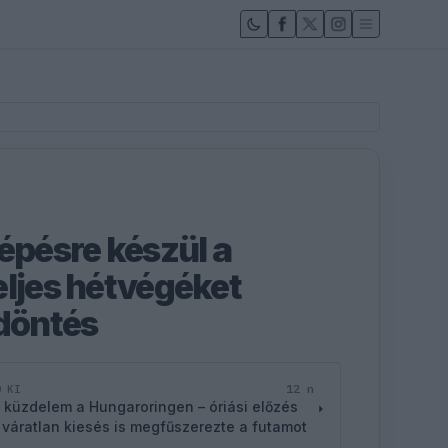
épésre készül a
eljes hétvégéket
 döntés
12 n
D KI
 küzdelem a Hungaroringen – óriási előzés
 váratlan kiesés is megfűszerezte a futamot