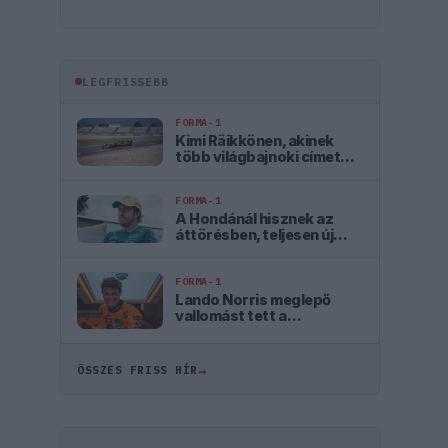
LEGFRISSEBB
FORMA-1
Kimi Räikkönen, akinek
több világbajnoki címet
kellett volna nyernie a
McLarennel
FORMA-1
A Hondánál hisznek az
áttörésben, teljesen új
motorral érkeznek a
Holland Nagydíjra az
Aston Martinnal
FORMA-1
Lando Norris meglepő
vallomást tett a
gyermekkori
szenvedélyéről
→
ÖSSZES FRISS HÍR