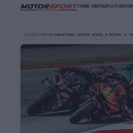
FORMA-1
MOTOGP
F2/F3
MOTOR
KEZDŐLAP
/
MOTOGP
/
DRASZTIKUS LÉPÉSRE KÉSZÜL A MOTOGP, A TE