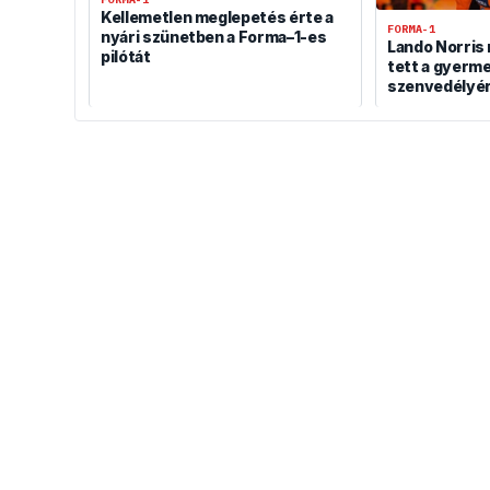
Kellemetlen meglepetés érte a
FORMA-1
nyári szünetben a Forma–1-es
Lando Norris
pilótát
tett a gyerm
szenvedélyér