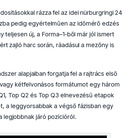
sításokkal rázza fel az idei nürburgringi 24
szba pedig egyértelműen az időmérő edzés
y teljesen új, a Forma–1-ből már jól ismert
ért zajló harc során, ráadásul a mezőny is
ndszer alapjaiban forgatja fel a rajtrács első
y- vagy kétfelvonásos formátumot egy három
p Q1, Top Q2 és Top Q3 elnevezésű etapok
őt, a leggyorsabbak a végső fázisban egy
legjobbnak járó pozícióról.