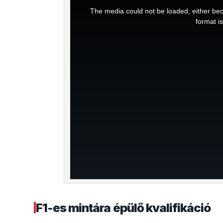
This
The media could not be loaded, either bec
is
format i
a
modal
window.
F1-es mintára épülő kvalifikáció