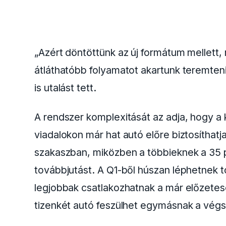
„Azért döntöttünk az új formátum mellett
átláthatóbb folyamatot akartunk teremteni
is utalást tett.
A rendszer komplexitását az adja, hogy a 
viadalokon már hat autó előre biztosíthat
szakaszban, miközben a többieknek a 35 p
továbbjutást. A Q1-ből húszan léphetnek
legjobbak csatlakozhatnak a már előzete
tizenkét autó feszülhet egymásnak a vég