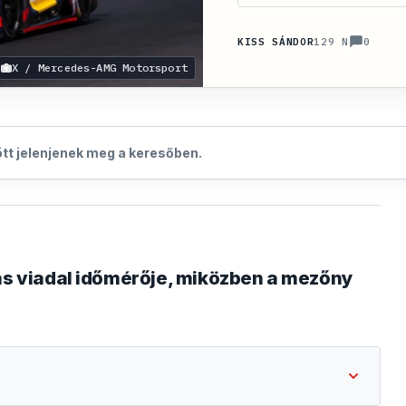
0
KISS SÁNDOR
129 N
X / Mercedes-AMG Motorsport
zött jelenjenek meg a keresőben.
rás viadal időmérője, miközben a mezőny