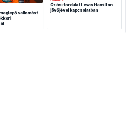
Óriási fordulat Lewis Hamilton
jövőjével kapcsolatban
 meglepő vallomást
ekkori
ől