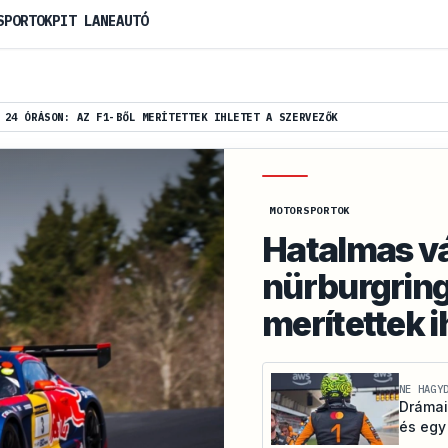
SPORTOK
PIT LANE
AUTÓ
 24 ÓRÁSON: AZ F1-BŐL MERÍTETTEK IHLETET A SZERVEZŐK
MOTORSPORTOK
Hatalmas vá
nürburgringi
merítettek i
NE HAGY
Drámai
és egy