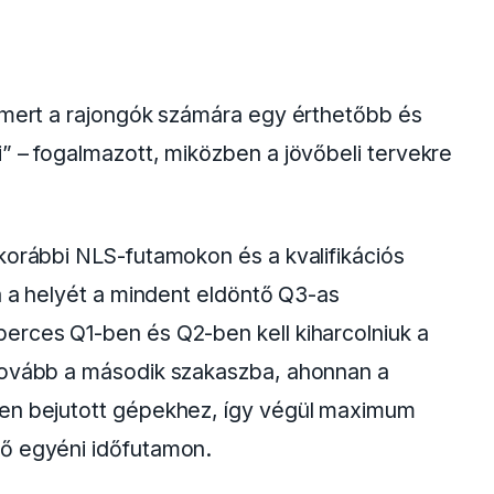
, mert a rajongók számára egy érthetőbb és
” – fogalmazott, miközben a jövőbeli tervekre
korábbi NLS-futamokon és a kvalifikációs
ja a helyét a mindent eldöntő Q3-as
erces Q1-ben és Q2-ben kell kiharcolniuk a
 tovább a második szakaszba, ahonnan a
sen bejutott gépekhez, így végül maximum
ső egyéni időfutamon.