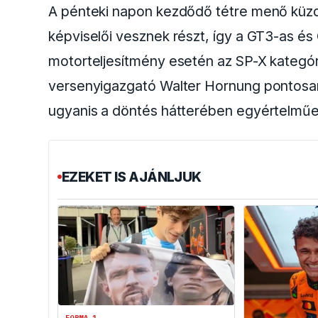
A pénteki napon kezdődő tétre menő küz
képviselői vesznek részt, így a GT3-as és
motorteljesítmény esetén az SP-X kategór
versenyigazgató Walter Hornung pontosan 
ugyanis a döntés hátterében egyértelműen 
EZEKET IS AJÁNLJUK
FORMA-1