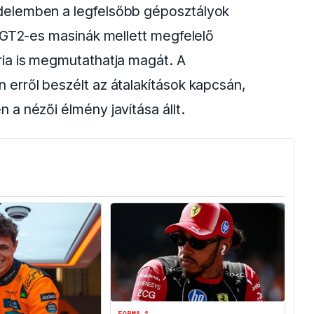
delemben a legfelsőbb géposztályok
 GT2-es masinák mellett megfelelő
ia is megmutathatja magát. A
erről beszélt az átalakítások kapcsán,
a nézői élmény javítása állt.
FORMA-1