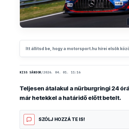
Itt állítsd be, hogy a motorsport.hu hírei elsők kö
KISS SÁNDOR
/
2026. 04. 01. 11:16
Teljesen átalakul a nürburgringi 24 ó
már hetekkel a határidő előtt betelt.
SZÓLJ HOZZÁ TE IS!