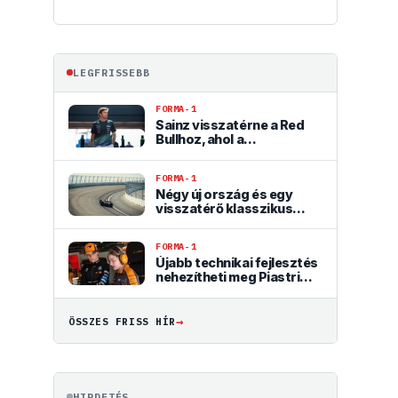
LEGFRISSEBB
FORMA-1
Sainz visszatérne a Red
Bullhoz, ahol a
győzelemért harcolhatna
FORMA-1
Négy új ország és egy
visszatérő klasszikus
pályázik F1-es futamra
2028-tól
FORMA-1
Újabb technikai fejlesztés
nehezítheti meg Piastri
életét a McLarennél
→
ÖSSZES FRISS HÍR
HIRDETÉS