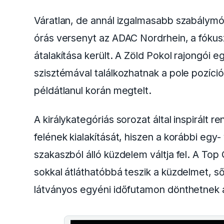
Váratlan, de annál izgalmasabb szabálymódo
órás versenyt az ADAC Nordrhein, a fóku
átalakítása került. A Zöld Pokol rajongói eg
szisztémával találkozhatnak a pole pozíció
példátlanul korán megtelt.
A királykategóriás sorozat által inspirált re
felének kialakítását, hiszen a korábbi eg
szakaszból álló küzdelem váltja fel. A To
sokkal átláthatóbbá teszik a küzdelmet, s
látványos egyéni időfutamon dönthetnek a 