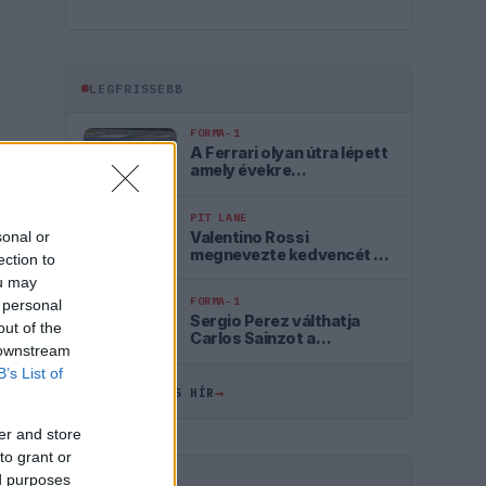
LEGFRISSEBB
FORMA-1
A Ferrari olyan útra lépett
amely évekre
meghatározhatja a sikerét
PIT LANE
Valentino Rossi
sonal or
megnevezte kedvencét a
ection to
Forma–1-ben
ou may
FORMA-1
 personal
Sergio Perez válthatja
out of the
Carlos Sainzot a
 downstream
Williamsnél
B’s List of
→
ÖSSZES FRISS HÍR
er and store
to grant or
ed purposes
HIRDETÉS