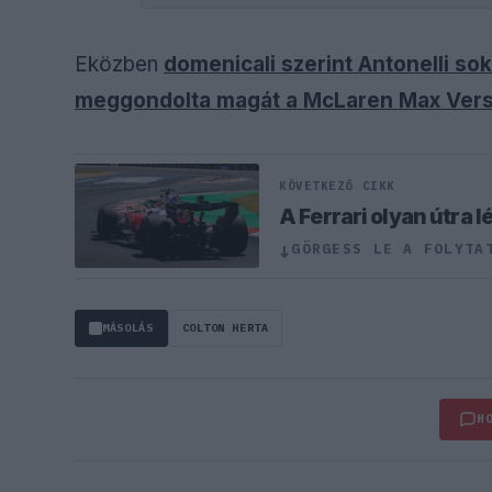
Eközben
domenicali szerint Antonelli so
meggondolta magát a McLaren Max Verst
KÖVETKEZŐ CIKK
A Ferrari olyan útra 
GÖRGESS LE A FOLYTA
↓
MÁSOLÁS
COLTON HERTA
H