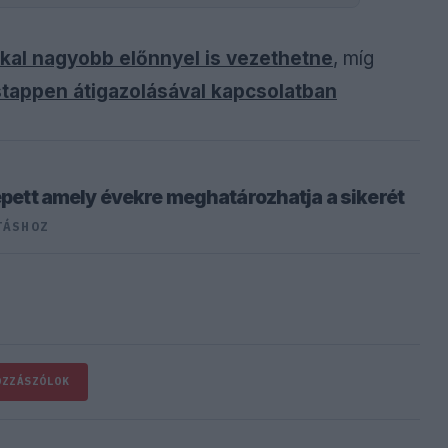
kkal nagyobb előnnyel is vezethetne
, míg
appen átigazolásával kapcsolatban
lépett amely évekre meghatározhatja a sikerét
TÁSHOZ
OZZÁSZÓLOK