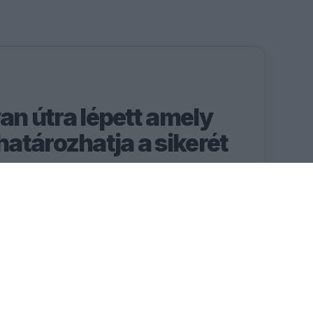
yan útra lépett amely
atározhatja a sikerét
jlesztése működött, a
g már a 2027-es autót