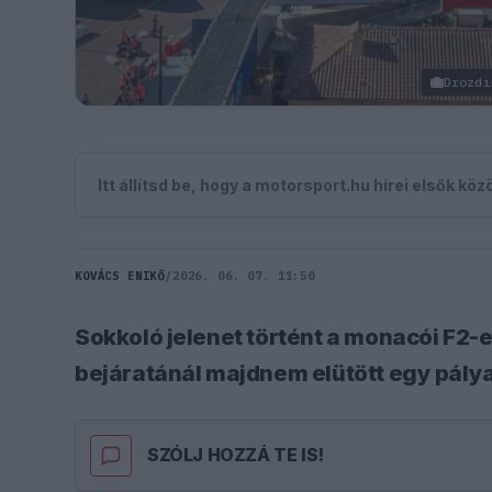
Drozdi
Itt állítsd be, hogy a motorsport.hu hírei elsők kö
KOVÁCS ENIKŐ
/
2026. 06. 07. 11:50
Sokkoló jelenet történt a monacói F2-
bejáratánál majdnem elütött egy pál
SZÓLJ HOZZÁ TE IS!