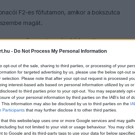
a monacói F2-es főfutamon, amikor a bokszutca
ta szembe magát.
kai versenyző nagy tempóval érkezett a
tvágott a pálya szélén dolgozó egyik
t.hu -
Do Not Process My Personal Information
lte el az ütközést, a két fél között csupán
to opt-out of the sale, sharing to third parties, or processing of your per
formation for targeted advertising by us, please use the below opt-out s
r selection. Please note that after your opt-out request is processed y
eing interest-based ads based on personal information utilized by us or
disclosed to third parties prior to your opt-out. You may separately opt-
losure of your personal information by third parties on the IAB’s list of
ause the server or network failed or because the
. This information may also be disclosed by us to third parties on the
IA
s not supported.
Participants
that may further disclose it to other third parties.
 that this website/app uses one or more Google services and may gath
including but not limited to your visit or usage behaviour. You may click 
 to Google and its third-party tags to use your data for below specifi