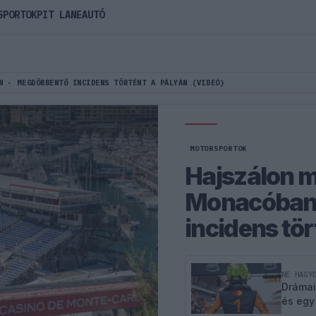
SPORTOK
PIT LANE
AUTÓ
N - MEGDÖBBENTŐ INCIDENS TÖRTÉNT A PÁLYÁN (VIDEÓ)
MOTORSPORTOK
Hajszálon m
Monacóban
incidens tör
NE HAGY
Drámai
és egy