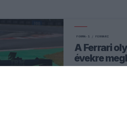
FORMA-1
/
FERRARI
A Ferrari ol
évekre megh
A Ferrari minden eddigi fe
mostani tapasztalatok pedi
formálják.
0
HEGEDŰS LÁSZLÓ
33 P