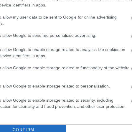
evice identifiers in apps.
o allow my user data to be sent to Google for online advertising
s.
to allow Google to send me personalized advertising.
o allow Google to enable storage related to analytics like cookies on
evice identifiers in apps.
FORMA-1
o allow Google to enable storage related to functionality of the website
magát a McLaren
A B-konstrukció csak a kezdet
en átigazolásával
volt, agresszív fejlesztési
rohamot indít az Aston Martin
o allow Google to enable storage related to personalization.
o allow Google to enable storage related to security, including
cation functionality and fraud prevention, and other user protection.
ága szerint Herta láthatóan meglepődött,
l előtte haladt át a sávon. A találkozás
CONFIRM