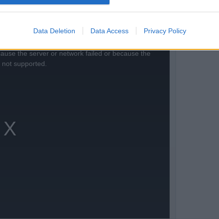
özés azonban végül elmaradt.
Data Deletion
Data Access
Privacy Policy
ause the server or network failed or because the
s not supported.