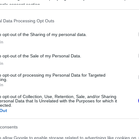
ogle consent section.
l Data Processing Opt Outs
o opt-out of the Sharing of my personal data.
In
o opt-out of the Sale of my Personal Data.
In
to opt-out of processing my Personal Data for Targeted
ing.
In
nösen veszélyesnek számít, hiszen a monacói
n belátható. Az érkező autók ilyenkor már a
o opt-out of Collection, Use, Retention, Sale, and/or Sharing
ersonal Data that Is Unrelated with the Purposes for which it
lected.
ek a kiállásra, miközben a helyszíni
Out
 igényel.
consents
o allow Google to enable storage related to advertising like cookies on