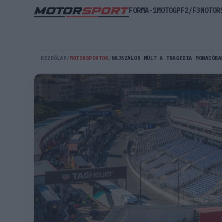
FORMA-1
MOTOGP
F2/F3
MOTOR
KEZDŐLAP
/
MOTORSPORTOK
/
HAJSZÁLON MÚLT A TRAGÉDIA MONACÓBA