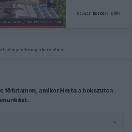
0
KOVÁCS ENIKŐ
60 N
n Vladimir / Shutterstock.com
zött jelenjenek meg a keresőben.
es főfutamon, amikor Herta a bokszutca
yamunkást.