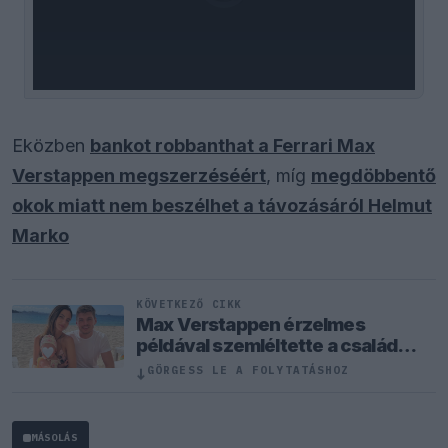
Eközben
bankot robbanthat a Ferrari Max
Verstappen megszerzéséért
, míg
megdöbbentő
okok miatt nem beszélhet a távozásáról Helmut
Marko
KÖVETKEZŐ CIKK
Max Verstappen érzelmes
példával szemléltette a család
fontosságát
↓
GÖRGESS LE A FOLYTATÁSHOZ
MÁSOLÁS