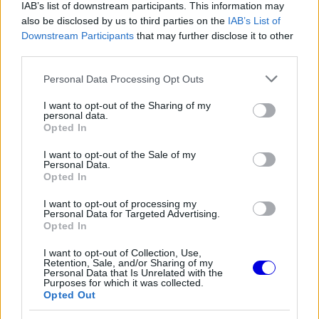
pilóta kiütötte a versenyből.
IAB’s list of downstream participants. This information may
also be disclosed by us to third parties on the
IAB’s List of
Downstream Participants
that may further disclose it to other
Viszont minden jel arra utal, hogy az F1 nélkül is
third parties.
tevékenyen telnek a „Jégember” napjai, a
Please note that this website/app uses one or more Google
Personal Data Processing Opt Outs
közösségi média tanúsága szerint sok időt tölt a
services and may gather and store information including but
not limited to your visit or usage behaviour. You may click to
I want to opt-out of the Sharing of my
családjával: a feleségével, Minttuval és a két
personal data.
grant or deny consent to Google and its third-party tags to
Opted In
gyermekével.
use your data for below specified purposes in below Google
consent section.
I want to opt-out of the Sale of my
Personal Data.
Opted In
The media could not be loaded, either because
This
I want to opt-out of processing my
the server or network failed or because the format
Personal Data for Targeted Advertising.
is
is not supported.
Opted In
Video
a
Player
I want to opt-out of Collection, Use,
is
Retention, Sale, and/or Sharing of my
loading.
modal
Personal Data that Is Unrelated with the
Purposes for which it was collected.
window.
Opted Out