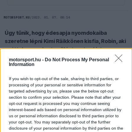
MOTORSPORT.HU
/
2023. 01. 07. 08:14
Úgy tűnik, hogy édesapja nyomdokaiba
szeretne lépni Kimi Räikkönen kisfia, Robin, aki
ezúttal egy gokartos ülésteszten járt,
amelyről a büszke apuka is beszámolt.
motorsport.hu -
Do Not Process My Personal
Information
SZÓLJ HOZZÁ TE IS!
If you wish to opt-out of the sale, sharing to third parties, or
processing of your personal or sensitive information for
targeted advertising by us, please use the below opt-out
2021 vége óta csak egy nagyobb versenyen
section to confirm your selection. Please note that after your
opt-out request is processed you may continue seeing
indult a Forma-1-ből visszavonult Kimi Räikkönen,
interest-based ads based on personal information utilized by
aki akkor a NASCAR Watkins Glen-i fordulóján
us or personal information disclosed to third parties prior to
your opt-out. You may separately opt-out of the further
vett részt, a top 10-ben is haladt, végül egy másik
disclosure of your personal information by third parties on the