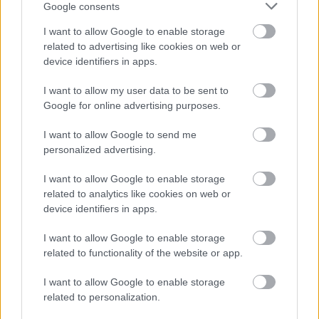
Google consents
I want to allow Google to enable storage
Az idősebbik gyermeke, Robin pedig nemrég egy
related to advertising like cookies on web or
device identifiers in apps.
gokartos üléspróbán járt, amiről Kimi az
Instagram-oldalán számolt be. A 7 éves Robin
I want to allow my user data to be sent to
Google for online advertising purposes.
már több gokartversenyen is indult, így úgy tűnik,
I want to allow Google to send me
szívesen lépne édesapja nyomdokaiba.
personalized advertising.
EZEKET IS AJÁNLJUK
I want to allow Google to enable storage
related to analytics like cookies on web or
device identifiers in apps.
FORMA-1
I want to allow Google to enable storage
Bankot robbanthat a Ferrari Max
Verstappen megszerzéséért
related to functionality of the website or app.
I want to allow Google to enable storage
related to personalization.
FORMA-1