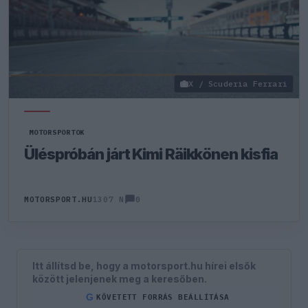
X / Scuderia Ferrari
MOTORSPORTOK
Üléspróbán járt Kimi Räikkönen kisfia
0
MOTORSPORT.HU
1307 N
Itt állítsd be, hogy a motorsport.hu hírei elsők
között jelenjenek meg a keresőben.
G
KÖVETETT FORRÁS BEÁLLÍTÁSA