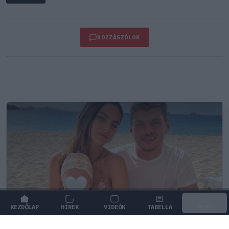
HOZZÁSZÓLOK
KEZDŐLAP
HÍREK
VIDEÓK
TABELLA
MENÜ