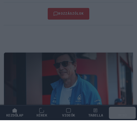
HOZZÁSZÓLOK
KEZDŐLAP
HÍREK
VIDEÓK
TABELLA
MENÜ
FORMA-1
/
MERCEDES