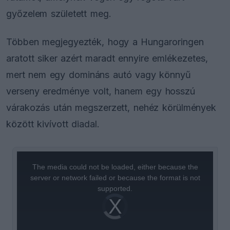
győzelem született meg.
Többen megjegyezték, hogy a Hungaroringen
aratott siker azért maradt ennyire emlékezetes,
mert nem egy domináns autó vagy könnyű
verseny eredménye volt, hanem egy hosszú
várakozás után megszerzett, nehéz körülmények
között kivívott diadal.
This
is
a
The media could not be loaded, either because the
modal
window.
server or network failed or because the format is not
supported.
Video
Player
is
loading.