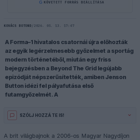
G
KÖVETETT FORRÁS BEÁLLÍTÁSA
KOVÁCS BOTOND
/
2026. 05. 13. 17:47
A Forma–1 hivatalos csatornái újra előhozták
az egyik legérzelmesebb győzelmet a sportág
modern történetéből, miután egy friss
bejegyzésben a Beyond The Grid legújabb
epizódját népszerűsítették, amiben Jenson
Button idézi fel pályafutása első
futamgyőzelmét. A
SZÓLJ HOZZÁ TE IS!
A brit világbajnok a 2006-os Magyar Nagydíjon