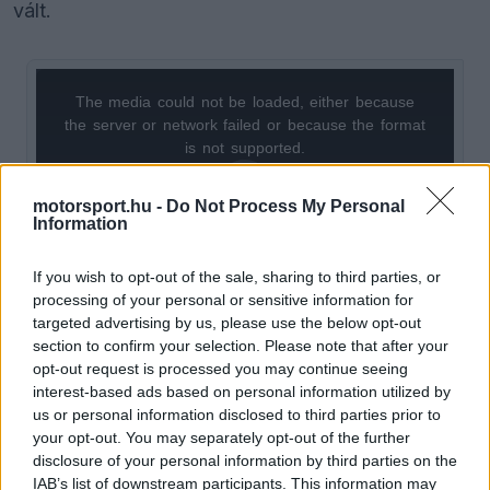
vált.
The media could not be loaded, either because
This
the server or network failed or because the format
is
is not supported.
Video
a
Player
is
motorsport.hu -
Do Not Process My Personal
loading.
modal
Information
window.
If you wish to opt-out of the sale, sharing to third parties, or
processing of your personal or sensitive information for
targeted advertising by us, please use the below opt-out
section to confirm your selection. Please note that after your
Button rendkívül őszintén beszélt az utolsó körök
opt-out request is processed you may continue seeing
interest-based ads based on personal information utilized by
érzéseiről. „Az utolsó néhány kör volt a legjobb
us or personal information disclosed to third parties prior to
érzés. 30 másodperccel vezettem, és nem
your opt-out. You may separately opt-out of the further
disclosure of your personal information by third parties on the
akartam, hogy vége legyen annak a pillanatnak.”
IAB’s list of downstream participants. This information may