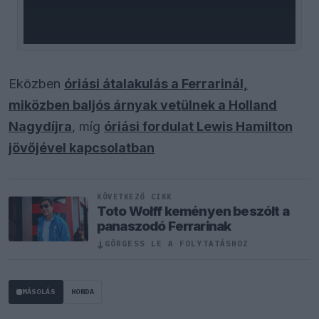
Eközben
óriási átalakulás a Ferrarinál,
miközben baljós árnyak vetülnek a Holland
Nagydíjra
, míg
óriási fordulat Lewis Hamilton
jövőjével kapcsolatban
KÖVETKEZŐ CIKK
Toto Wolff keményen beszólt a
panaszodó Ferrarinak
↓
GÖRGESS LE A FOLYTATÁSHOZ
MÁSOLÁS
HONDA