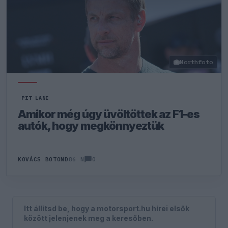
Northfoto
PIT LANE
Amikor még úgy üvöltöttek az F1-es
autók, hogy megkönnyeztük
0
KOVÁCS BOTOND
86 N
Itt állítsd be, hogy a motorsport.hu hírei elsők
között jelenjenek meg a keresőben.