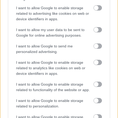
I want to allow Google to enable storage
FORMA-1
related to advertising like cookies on web or
Lando Norris meglepő vallomást
device identifiers in apps.
tett a gyermekkori szenvedélyéről
I want to allow my user data to be sent to
Google for online advertising purposes.
I want to allow Google to send me
Egy felejthetetlen korszak
personalized advertising.
Button hosszú éveken át a mezőny egyik
I want to allow Google to enable storage
related to analytics like cookies on web or
legtehetségesebb versenyzőjének számított,
device identifiers in apps.
ugyanakkor sok kritika érte amiatt, hogy hiába
I want to allow Google to enable storage
mutatott villanásokat, nem tudott futamot nyerni.
related to functionality of the website or app.
A 2006-os Magyar Nagydíj ezért sokkal többet
I want to allow Google to enable storage
jelentett egyszerű sportsikernél: egyfajta
related to personalization.
felszabadulást és bizonyítást is.
I want to allow Google to enable storage