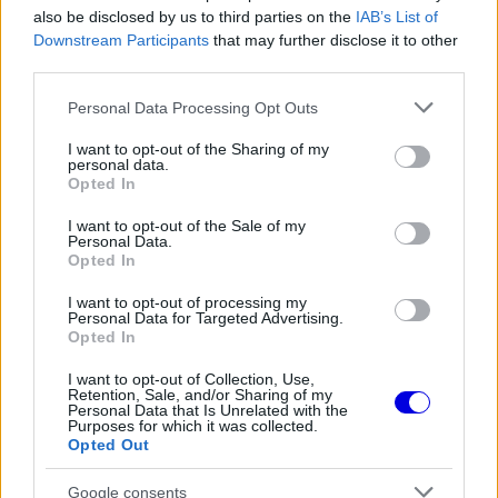
Ezek a mondatok különösen erősen hatottak a
also be disclosed by us to third parties on the
IAB’s List of
Downstream Participants
that may further disclose it to other
rajongókra, hiszen ritkán hallani ennyire személyes
third parties.
és érzelmes visszaemlékezést egy Forma–1-es
Please note that this website/app uses one or more Google
Personal Data Processing Opt Outs
versenyzőtől.
services and may gather and store information including but
not limited to your visit or usage behaviour. You may click to
I want to opt-out of the Sharing of my
personal data.
grant or deny consent to Google and its third-party tags to
Opted In
EZEKET IS AJÁNLJUK
use your data for below specified purposes in below Google
consent section.
I want to opt-out of the Sale of my
Personal Data.
FORMA-1
Opted In
Óriási átalakulás a Ferrarinál,
miközben baljós árnyak vetülnek a
I want to opt-out of processing my
Holland Nagydíjra
Personal Data for Targeted Advertising.
Opted In
I want to opt-out of Collection, Use,
Retention, Sale, and/or Sharing of my
FORMA-1
Personal Data that Is Unrelated with the
Óriási fordulat Lewis Hamilton
Purposes for which it was collected.
jövőjével kapcsolatban
Opted Out
Google consents