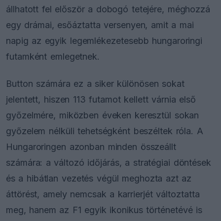
állhatott fel először a dobogó tetejére, méghozzá
egy drámai, esőáztatta versenyen, amit a mai
napig az egyik legemlékezetesebb hungaroringi
futamként emlegetnek.
Button számára ez a siker különösen sokat
jelentett, hiszen 113 futamot kellett várnia első
győzelmére, miközben éveken keresztül sokan
győzelem nélküli tehetségként beszéltek róla. A
Hungaroringen azonban minden összeállt
számára: a változó időjárás, a stratégiai döntések
és a hibátlan vezetés végül meghozta azt az
áttörést, amely nemcsak a karrierjét változtatta
meg, hanem az F1 egyik ikonikus történetévé is