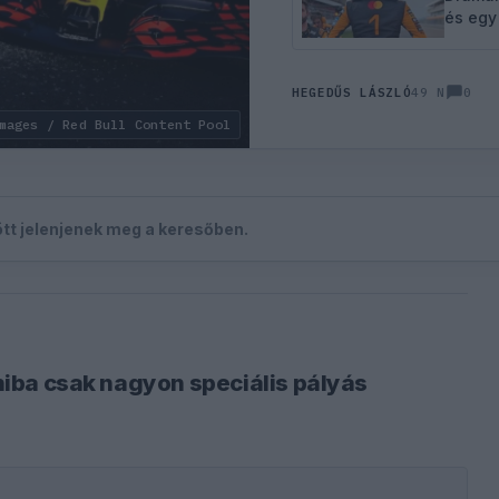
és egy
0
HEGEDŰS LÁSZLÓ
49 N
mages / Red Bull Content Pool
zött jelenjenek meg a keresőben.
 hiba csak nagyon speciális pályás