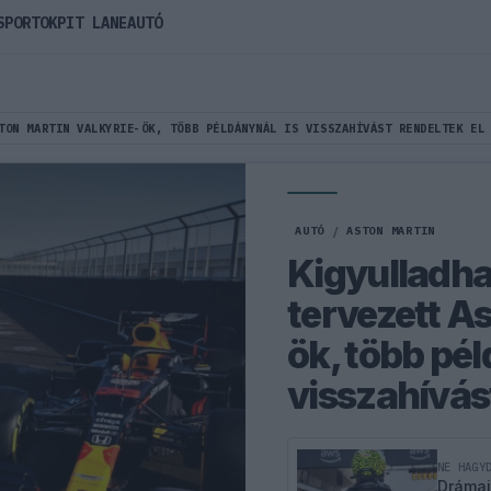
SPORTOK
PIT LANE
AUTÓ
TON MARTIN VALKYRIE-ÖK, TÖBB PÉLDÁNYNÁL IS VISSZAHÍVÁST RENDELTEK EL
AUTÓ
/
ASTON MARTIN
Kigyulladha
tervezett A
ök, több pél
visszahívást
NE HAGY
Drámai