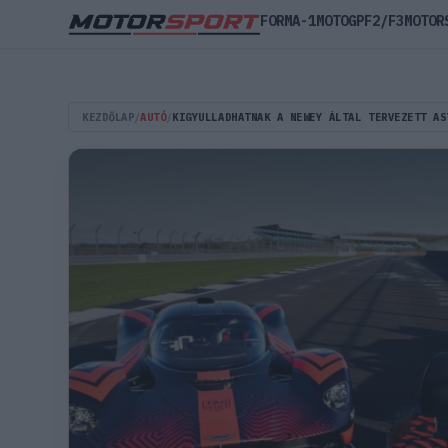
FORMA-1
MOTOGP
F2/F3
MOTOR
KEZDŐLAP
/
AUTÓ
/
KIGYULLADHATNAK A NEWEY ÁLTAL TERVEZETT AS