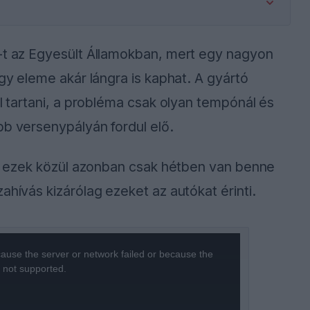
e-t az Egyesült Államokban, mert egy nagyon
egy eleme akár lángra is kaphat. A gyártó
ől tartani, a probléma csak olyan tempónál és
bb versenypályán fordul elő.
ut, ezek közül azonban csak hétben van benne
ahívás kizárólag ezeket az autókat érinti.
ause the server or network failed or because the
s not supported.