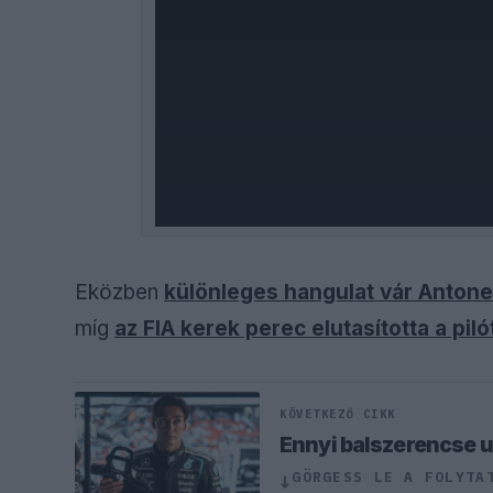
Eközben
különleges hangulat vár Antone
míg
az FIA kerek perec elutasította a pil
KÖVETKEZŐ CIKK
Ennyi balszerencse 
GÖRGESS LE A FOLYTA
↓