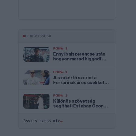
LEGFRISSEBB
FORMA-1
Ennyi balszerencse után
hogyan marad higgadt
George Russell?
FORMA-1
A szakértő szerint a
Ferrarinak üres csekket
kellene adnia
Verstappennek
FORMA-1
Különös szövetség
segítheti Esteban Ocon
Aston Martinhoz
igazolását
→
ÖSSZES FRISS HÍR