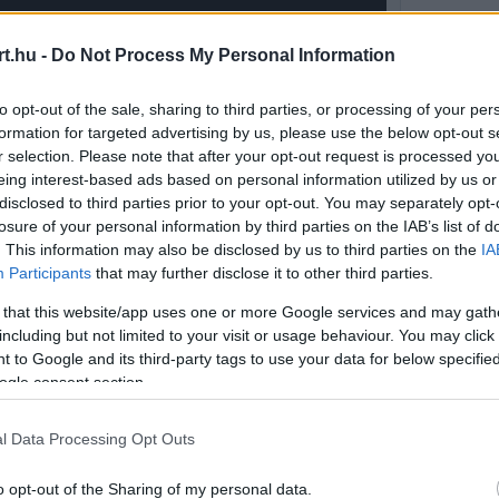
t.hu -
Do Not Process My Personal Information
Video
Player
is
loading.
to opt-out of the sale, sharing to third parties, or processing of your per
formation for targeted advertising by us, please use the below opt-out s
r selection. Please note that after your opt-out request is processed y
eing interest-based ads based on personal information utilized by us or
disclosed to third parties prior to your opt-out. You may separately opt-
losure of your personal information by third parties on the IAB’s list of
. This information may also be disclosed by us to third parties on the
IA
Participants
that may further disclose it to other third parties.
 that this website/app uses one or more Google services and may gath
including but not limited to your visit or usage behaviour. You may click 
ése lehet. Ha ez eldeformálódik, a fékfolyadék
 to Google and its third-party tags to use your data for below specifi
ogle consent section.
vissza tud jutni a tartályba.
l Data Processing Opt Outs
o opt-out of the Sharing of my personal data.