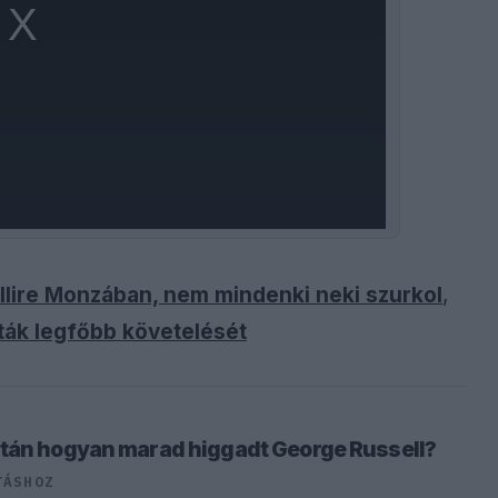
llire Monzában, nem mindenki neki szurkol
,
óták legfőbb követelését
után hogyan marad higgadt George Russell?
TÁSHOZ