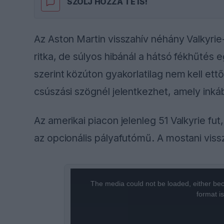
SZÓLJ HOZZÁ TE IS!
Az Aston Martin visszahív néhány Valkyri
ritka, de súlyos hibánál a hátsó fékhűtés 
szerint közúton gyakorlatilag nem kell ett
csúszási szögnél jelentkezhet, amely inká
Az amerikai piacon jelenleg 51 Valkyrie f
az opcionális pályafutómű. A mostani vissz
This
The media could not be loaded, either bec
is
format i
a