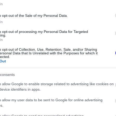
In
o opt-out of the Sale of my Personal Data.
In
to opt-out of processing my Personal Data for Targeted
ing.
In
o opt-out of Collection, Use, Retention, Sale, and/or Sharing
FORMA-1
ersonal Data that Is Unrelated with the Purposes for which it
perec elutasította
Antonelli elárulta a legfontosabb
lected.
főbb követelését
leckét, amit Hamiltontól és
Out
Verstappentől tanult
consents
s telítődhet, a fékek enyhén fogva
o allow Google to enable storage related to advertising like cookies on
evice identifiers in apps.
hőmérséklet. Ha ez elég magasra emelkedik,
znált gyanta elérheti a gyulladási pontját.
o allow my user data to be sent to Google for online advertising
s.
elnek egyszerre kell teljesülnie. Az autónak
to allow Google to send me personalized advertising.