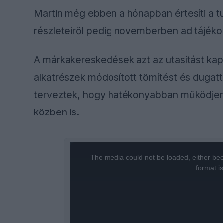
Martin még ebben a hónapban értesíti a tul
részleteiről pedig novemberben ad tájéko
A márkakereskedések azt az utasítást kapt
alkatrészek módosított tömítést és dugat
terveztek, hogy hatékonyabban működjen
közben is.
This
is
a
The media could not be loaded, either bec
modal
window.
format i