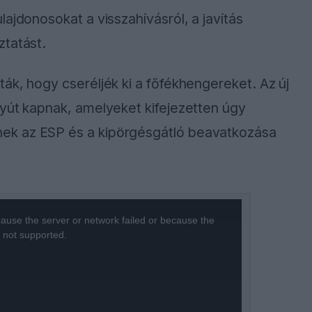
ajdonosokat a visszahívásról, a javítás
ztatást.
ák, hogy cseréljék ki a főfékhengereket. Az új
tyút kapnak, amelyeket kifejezetten úgy
ek az ESP és a kipörgésgátló beavatkozása
ause the server or network failed or because the
s not supported.