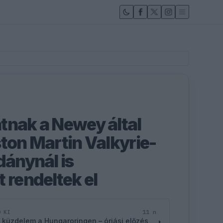
tnak a Newey által
ston Martin Valkyrie-
dánynál is
 rendeltek el
11 n
D KI
 küzdelem a Hungaroringen – óriási előzés