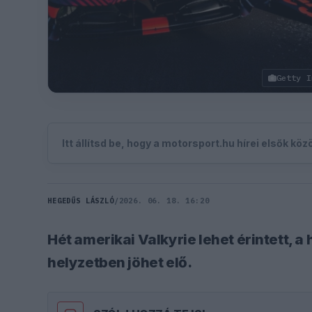
Getty I
Itt állítsd be, hogy a motorsport.hu hírei elsők kö
HEGEDŰS LÁSZLÓ
/
2026. 06. 18. 16:20
Hét amerikai Valkyrie lehet érintett, a
helyzetben jöhet elő.