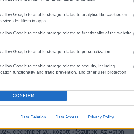
 Sport, ESP Track vagy ESP Off állásba
o allow Google to enable storage related to analytics like cookies on
evice identifiers in apps.
o allow Google to enable storage related to functionality of the website
ben kell lennie, és meg kell haladnia bizonyos
csúszási küszöbértékeket. A vezetőnek ellen
o allow Google to enable storage related to personalization.
első keréken fékezéssel avatkozik be.
o allow Google to enable storage related to security, including
cation functionality and fraud prevention, and other user protection.
közben vagy közvetlenül a fékezés után gázt is
 is közbeléphet, ami tovább növeli a nyomást.
CONFIRM
otípusnál már előjött ez a jelenség egy 2022
 karosszériaelemen kisebb tűz keletkezett.
Data Deletion
Data Access
Privacy Policy
2024. december 20. között készültek. Az Aston