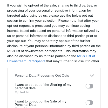
Video
a
Player
If you wish to opt-out of the sale, sharing to third parties, or
is
loading.
modal
processing of your personal or sensitive information for
targeted advertising by us, please use the below opt-out
window.
section to confirm your selection. Please note that after your
opt-out request is processed you may continue seeing
interest-based ads based on personal information utilized by
us or personal information disclosed to third parties prior to
your opt-out. You may separately opt-out of the further
Espinosa szerint a gyorsulás mögött főként az áll,
disclosure of your personal information by third parties on the
hogy a cég sokkal intenzívebben használja az AI-
IAB’s list of downstream participants. This information may
also be disclosed by us to third parties on the
IAB’s List of
t és a digitális eszközöket. Ez nemcsak a
Downstream Participants
that may further disclose it to other
tervezési fázisra vonatkozik, hanem a tesztelésre
third parties.
és a gyártásra is.
Please note that this website/app uses one or more Google
Personal Data Processing Opt Outs
services and may gather and store information including but
not limited to your visit or usage behaviour. You may click to
I want to opt-out of the Sharing of my
EZEKET IS AJÁNLJUK
personal data.
grant or deny consent to Google and its third-party tags to
Opted In
use your data for below specified purposes in below Google
consent section.
I want to opt-out of the Sale of my
Personal Data.
FORMA-1