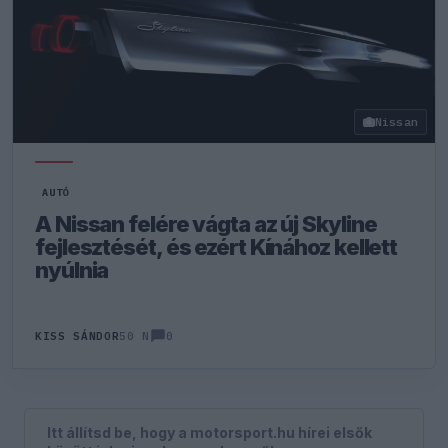
Nissan
AUTÓ
A Nissan felére vágta az új Skyline
fejlesztését, és ezért Kínához kellett
nyúlnia
0
KISS SÁNDOR
50 N
Itt állítsd be, hogy a motorsport.hu hírei elsők