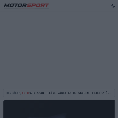
KEZDŐLAP
/
AUTÓ
/
A NISSAN FELÉRE VÁGTA AZ ÚJ SKYLINE FEJLESZTÉSÉT, ÉS EZÉRT KÍNÁHOZ KELLETT NYÚLNIA