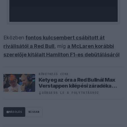
Eközben
fontos kulcsembert csábított át
riválisától a Red Bull
, míg
a McLaren korábbi
szerelője kitálalt Hamilton F1-es debütálásáról
KÖVETKEZŐ CIKK
Ketyeg az óra a Red Bullnál Max
Verstappen kilépési záradéka
miatt
↓
GÖRGESS LE A FOLYTATÁSHOZ
MÁSOLÁS
NISSAN