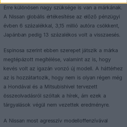
Erre különösen nagy szüksége is van a márkának.
A Nissan globális értékesítése az előző pénzügyi
évben 6 százalékkal, 3,15 millió autóra csökkent,
Japánban pedig 13 százalékos volt a visszaesés.
Espinosa szerint ebben szerepet játszik a márka
megtépázott megítélése, valamint az is, hogy
kevés volt az igazán vonzó új modell. A háttérhez
az is hozzátartozik, hogy nem is olyan régen még
a Hondával és a Mitsubishivel tervezett
összeolvadásról szóltak a hírek, ám ezek a
tárgyalások végül nem vezettek eredményre.
A Nissan most agresszív modelloffenzívával