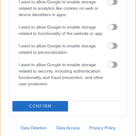
I want to allow Google to enable storage
tesztelésnél és a gyártásnál” – mondta Espinosa.
related to analytics like cookies on web or
device identifiers in apps.
„Kína jelenleg a jövő iparági mércéjét jelenti
I want to allow Google to enable storage
technológia, költségversenyképesség és
related to functionality of the website or app.
fejlesztési idő szempontjából is” – fogalmazott a
I want to allow Google to enable storage
Nissan vezérigazgatója.
related to personalization.
I want to allow Google to enable storage
A vállalat ezt nem elméletben tanulta meg. A
related to security, including authentication
functionality and fraud prevention, and other
Dongfenggel közös kínai együttműködésben már
user protection.
megtapasztalta, mit jelent a rövidebb fejlesztési
ciklus. A Dongfeng Nissan N7 elektromos szedán
CONFIRM
állítólag mindössze két év alatt készült el, vagyis
körülbelül feleannyi idő alatt, mint amennyire a
Nissan korábban számított volna.
Data Deletion
Data Access
Privacy Policy