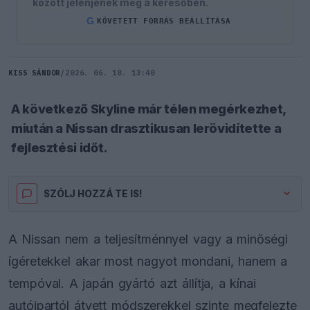
között jelenjenek meg a keresőben.
G
KÖVETETT FORRÁS BEÁLLÍTÁSA
KISS SÁNDOR
/
2026. 06. 18. 13:40
A következő Skyline már télen megérkezhet,
miután a Nissan drasztikusan lerövidítette a
fejlesztési időt.
SZÓLJ HOZZÁ TE IS!
A Nissan nem a teljesítménnyel vagy a minőségi
ígéretekkel akar most nagyot mondani, hanem a
tempóval. A japán gyártó azt állítja, a kínai
autóipartól átvett módszerekkel szinte megfelezte