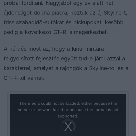
próbál fordítani. Nagyjából egy év alatt hét
újdonságot dobna piacra, köztük az új Skyline-t,
friss szabadidő-autókat és pickupokat, később
pedig a következő GT-R is megérkezhet.
A kérdés most az, hogy a kínai mintára
felgyorsított fejlesztés együtt tud-e járni azzal a
karakterrel, amelyet a rajongók a Skyline-tól és a
GT-R-től várnak.
This
is
a
The media could not be loaded, either because the
modal
window.
server or network failed or because the format is not
supported.
Video
Player
is
loading.