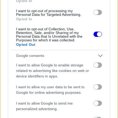
Opted In
Fontos kulcsembert csábított át
riválisától a Red Bull
I want to opt-out of processing my
Personal Data for Targeted Advertising.
Opted In
I want to opt-out of Collection, Use,
FORMA-1
Retention, Sale, and/or Sharing of my
A McLaren korábbi szerelője
Personal Data that Is Unrelated with the
kitálalt Hamilton F1-es
Purposes for which it was collected.
debütálásáról
Opted Out
Google consents
FORMA-1
I want to allow Google to enable storage
Kimi Räikkönen, akinek több
related to advertising like cookies on web or
világbajnoki címet kellett volna
device identifiers in apps.
nyernie a McLarennel
I want to allow my user data to be sent to
Google for online advertising purposes.
„Ennek nagy része az AI-képességekre épül,
I want to allow Google to send me
valamint arra, hogy új eszközöket, még több
personalized advertising.
digitális megoldást használunk a tervezésnél, a