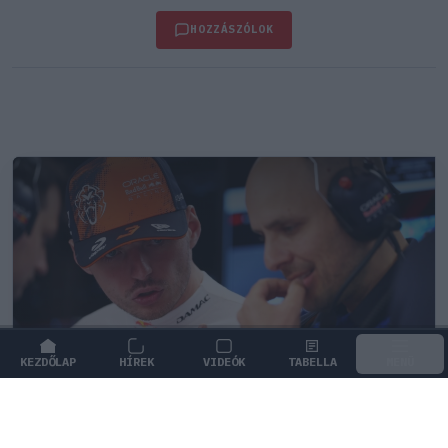
HOZZÁSZÓLOK
KEZDŐLAP
HÍREK
VIDEÓK
TABELLA
MENÜ
FORMA-1
/
RED BULL RACING
Ketyeg az óra a Red Bullnál Max