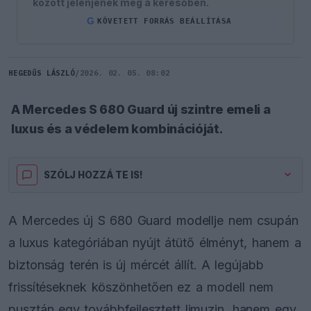
között jelenjenek meg a keresőben.
G
KÖVETETT FORRÁS BEÁLLÍTÁSA
HEGEDŰS LÁSZLÓ
/
2026. 02. 05. 08:02
A Mercedes S 680 Guard új szintre emeli a
luxus és a védelem kombinációját.
SZÓLJ HOZZÁ TE IS!
A Mercedes új S 680 Guard modellje nem csupán
a luxus kategóriában nyújt átütő élményt, hanem a
biztonság terén is új mércét állít. A legújabb
frissítéseknek köszönhetően ez a modell nem
pusztán egy továbbfejlesztett limuzin, hanem egy