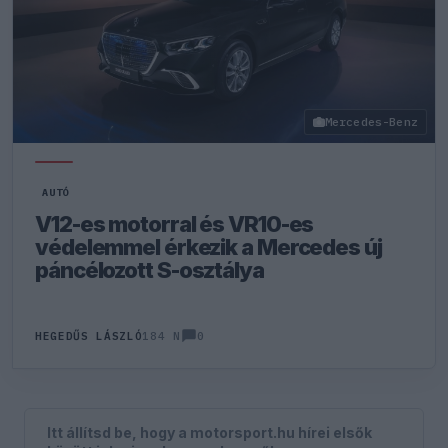
Mercedes-Benz
AUTÓ
V12-es motorral és VR10-es
védelemmel érkezik a Mercedes új
páncélozott S-osztálya
0
HEGEDŰS LÁSZLÓ
184 N
Itt állítsd be, hogy a motorsport.hu hírei elsők