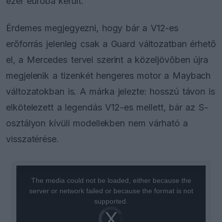
ezer euróba került.
Érdemes megjegyezni, hogy bár a V12-es
erőforrás jelenleg csak a Guard változatban érhető
el, a Mercedes tervei szerint a közeljövőben újra
megjelenik a tizenkét hengeres motor a Maybach
változatokban is. A márka jelezte: hosszú távon is
elkötelezett a legendás V12-es mellett, bár az S-
osztályon kívüli modellekben nem várható a
visszatérése.
This
is
a
The media could not be loaded, either because the
modal
window.
server or network failed or because the format is not
supported.
Video
Player
is