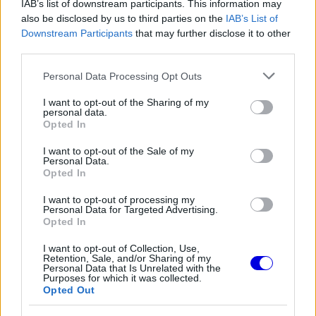
IAB’s list of downstream participants. This information may
also be disclosed by us to third parties on the
IAB’s List of
Downstream Participants
that may further disclose it to other
third parties.
Please note that this website/app uses one or more Google
Personal Data Processing Opt Outs
services and may gather and store information including but
not limited to your visit or usage behaviour. You may click to
I want to opt-out of the Sharing of my
personal data.
grant or deny consent to Google and its third-party tags to
Opted In
use your data for below specified purposes in below Google
consent section.
I want to opt-out of the Sale of my
Personal Data.
Opted In
I want to opt-out of processing my
Personal Data for Targeted Advertising.
Opted In
I want to opt-out of Collection, Use,
Retention, Sale, and/or Sharing of my
Personal Data that Is Unrelated with the
Purposes for which it was collected.
Opted Out