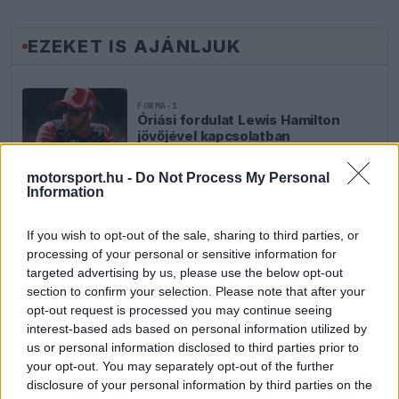
EZEKET IS AJÁNLJUK
FORMA-1
Óriási fordulat Lewis Hamilton
jövőjével kapcsolatban
motorsport.hu -
Do Not Process My Personal
Information
FORMA-1
If you wish to opt-out of the sale, sharing to third parties, or
Francia hatalomátvételről
suttognak a Red Bullnál
processing of your personal or sensitive information for
targeted advertising by us, please use the below opt-out
section to confirm your selection. Please note that after your
opt-out request is processed you may continue seeing
interest-based ads based on personal information utilized by
FORMA-1
Kockázatos ötlettel villant a
us or personal information disclosed to third parties prior to
Ferrari, hamarosan mindenki ezt
your opt-out. You may separately opt-out of the further
másolhatja
disclosure of your personal information by third parties on the