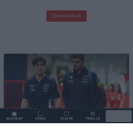
HOZZÁSZÓLOK
KEZDŐLAP
HÍREK
VIDEÓK
TABELLA
MENÜ
FORMA-1
/
MCLAREN