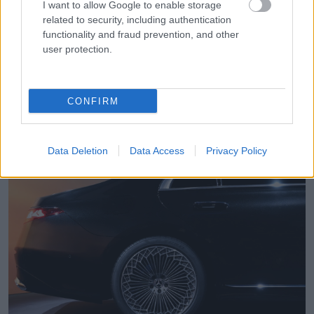
I want to allow Google to enable storage
A VR-besorolás alsóbb fokozatai – például a VR1
related to security, including authentication
functionality and fraud prevention, and other
– csak kis kaliberű fegyverek ellen nyújtanak
user protection.
védelmet, míg a VR6–VR9 osztály már automata
fegyverekkel szemben is hatékony. A VR10
CONFIRM
azonban a legkomolyabb támadások ellen is
felkészült.
Data Deletion
Data Access
Privacy Policy