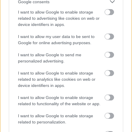
Google consents
I want to allow Google to enable storage
related to advertising like cookies on web or
device identifiers in apps.
I want to allow my user data to be sent to
Annak ellenére, hogy a jármű tömege és
Google for online advertising purposes.
páncélzata rendkívül robusztus, a Guard kivitel
I want to allow Google to send me
190 km/h-s végsebességre képes, melyet
personalized advertising.
elektronikus rendszer korlátoz. Ennél azonban
I want to allow Google to enable storage
jóval fontosabb, hogy a limuzin nemcsak az
related to analytics like cookies on web or
üvegezett, hanem az átlátszatlan
device identifiers in apps.
karosszériaelemeknél is VR10-es védelmet biztosít
I want to allow Google to enable storage
related to functionality of the website or app.
– ez olyan páncélvédelmet jelent, amely még a
3.846 joule energiájú lövedékeket is képes
I want to allow Google to enable storage
related to personalization.
kivédeni.