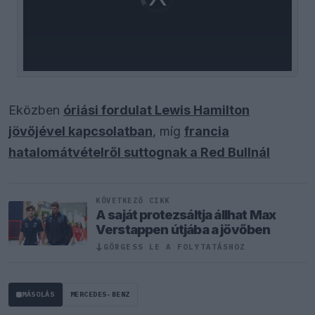
loading.
Eközben
óriási fordulat Lewis Hamilton
jövőjével kapcsolatban
, míg
francia
hatalomátvételről suttognak a Red Bullnál
KÖVETKEZŐ CIKK
A saját protezsáltja állhat Max
Verstappen útjába a jövőben
GÖRGESS LE A FOLYTATÁSHOZ
↓
MÁSOLÁS
MERCEDES-BENZ