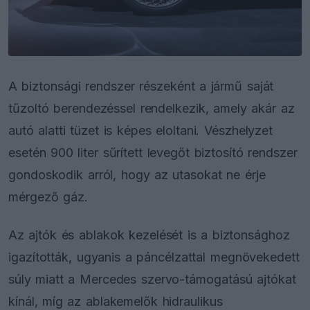
A biztonsági rendszer részeként a jármű saját
tűzoltó berendezéssel rendelkezik, amely akár az
autó alatti tüzet is képes eloltani. Vészhelyzet
esetén 900 liter sűrített levegőt biztosító rendszer
gondoskodik arról, hogy az utasokat ne érje
mérgező gáz.
Az ajtók és ablakok kezelését is a biztonsághoz
igazították, ugyanis a páncélzattal megnövekedett
súly miatt a Mercedes szervo-támogatású ajtókat
kínál, míg az ablakemelők hidraulikus