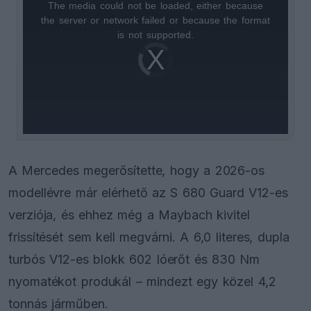
The media could not be loaded, either because
This
the server or network failed or because the format
is
is not supported.
Video
a
Player
is
loading.
modal
window.
A Mercedes megerősítette, hogy a 2026-os
modellévre már elérhető az S 680 Guard V12-es
verziója, és ehhez még a Maybach kivitel
frissítését sem kell megvárni. A 6,0 literes, dupla
turbós V12-es blokk 602 lóerőt és 830 Nm
nyomatékot produkál – mindezt egy közel 4,2
tonnás járműben.