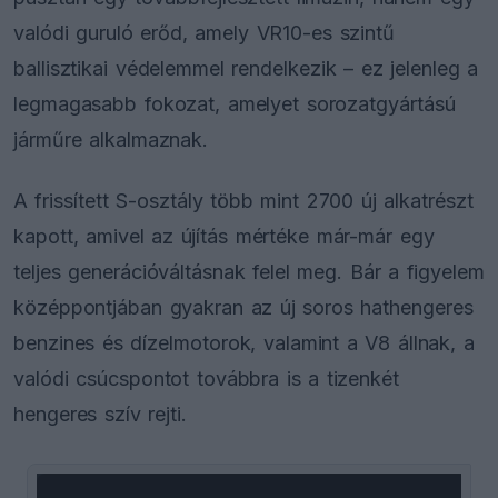
valódi guruló erőd, amely VR10-es szintű
ballisztikai védelemmel rendelkezik – ez jelenleg a
legmagasabb fokozat, amelyet sorozatgyártású
járműre alkalmaznak.
A frissített S-osztály több mint 2700 új alkatrészt
kapott, amivel az újítás mértéke már-már egy
teljes generációváltásnak felel meg. Bár a figyelem
középpontjában gyakran az új soros hathengeres
benzines és dízelmotorok, valamint a V8 állnak, a
valódi csúcspontot továbbra is a tizenkét
hengeres szív rejti.